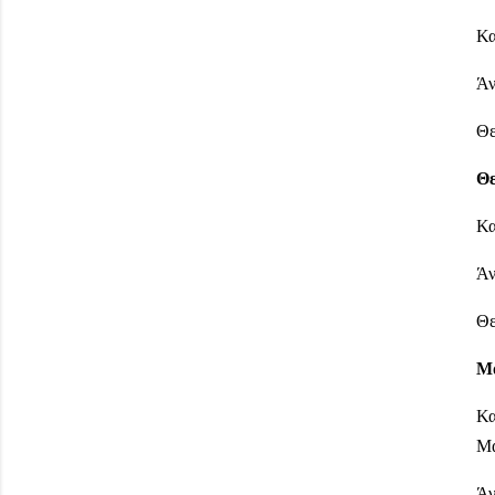
Κα
Άν
Θε
Θε
Κα
Άν
Θε
Μα
Κα
Μα
Άν