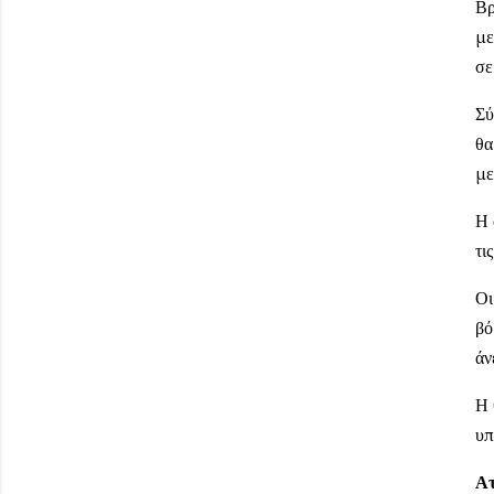
Βρ
με
σε
Σύ
θα
με
Η 
τι
Οι
βό
άν
Η 
υπ
Ατ