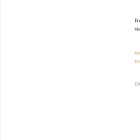
fr
vi
Κο
Ετι
ΣΧ