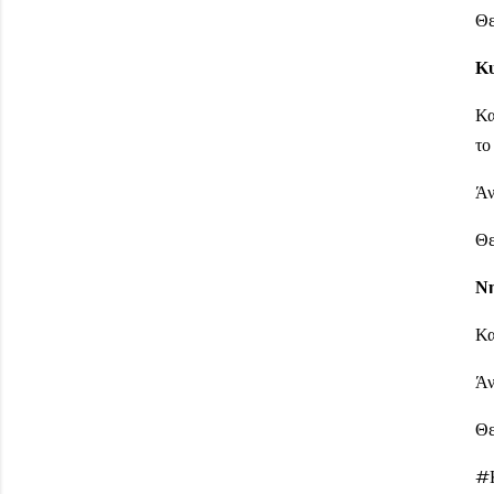
Θε
Κυ
Κα
το
Άν
Θε
Νη
Κα
Άν
Θε
#