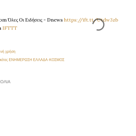
om Όλες Οι Ειδήσεις - Dnews
https://ift.tt/Utdw3zb
a
IFTTT
ινή χρήση
κέτες
ΕΝΗΜΕΡΩΣΗ ΕΛΛΑΔΑ-ΚΟΣΜΟΣ
ΌΛΙΑ