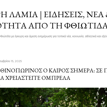
Μετάβαση στο κύριο περιεχόμενο
 ΛΑΜΊΑ | ΕΙΔΉΣΕΙΣ, ΝΈΑ
ΌΤΗΤΑ ΑΠΌ ΤΗ ΦΘΙΏΤΙΔ
θιώτιδα με έγκυρη και άμεση ενημέρωση για τοπικά νέα, κοινωνία, αθλητικά και εξελί
τωβρίου 15, 2025
ΘΙΝΟΠΩΡΙΝΌΣ Ο ΚΑΙΡΌΣ ΣΉΜΕΡΑ: ΣΕ 
Α ΧΡΕΙΑΣΤΕΊΤΕ ΟΜΠΡΈΛΑ