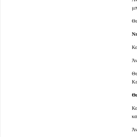
μπ
Θε
Νη
Κα
Άν
Θε
Κε
Θε
Κα
κα
Άν