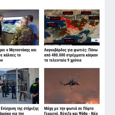
ηκε ο Μητσοτάκης και
Λαγουβάρδος για φωτιές: Πάνω
σε κάλπες το
από 480.000 στρέμματα κάηκαν
ρο
τα τελευταία 9 χρόνια
 Ενίσχυση της στήριξης
Μάχη με την φωτιά σε Πόρτο
αρόκο για την
Γερμενό, Βένιζα και Ψάθα - Νέο