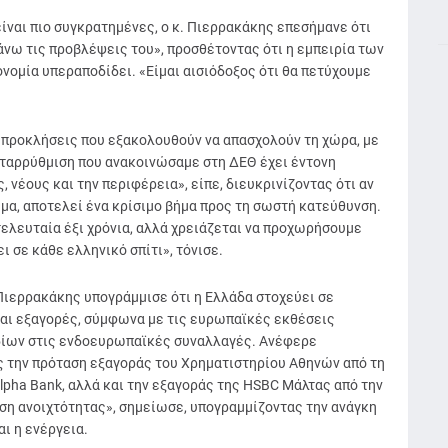
ίναι πιο συγκρατημένες, ο κ. Πιερρακάκης επεσήμανε ότι
νω τις προβλέψεις του», προσθέτοντας ότι η εμπειρία των
νομία υπεραποδίδει. «Είμαι αισιόδοξος ότι θα πετύχουμε
 προκλήσεις που εξακολουθούν να απασχολούν τη χώρα, με
ταρρύθμιση που ανακοινώσαμε στη ΔΕΘ έχει έντονη
 νέους και την περιφέρεια», είπε, διευκρινίζοντας ότι αν
ημα, αποτελεί ένα κρίσιμο βήμα προς τη σωστή κατεύθυνση.
ελευταία έξι χρόνια, αλλά χρειάζεται να προχωρήσουμε
 σε κάθε ελληνικό σπίτι», τόνισε.
 Πιερρακάκης υπογράμμισε ότι η Ελλάδα στοχεύει σε
αι εξαγορές, σύμφωνα με τις ευρωπαϊκές εκθέσεις
οδίων στις ενδοευρωπαϊκές συναλλαγές. Ανέφερε
ς την πρόταση εξαγοράς του Χρηματιστηρίου Αθηνών από τη
 Alpha Bank, αλλά και την εξαγοράς της HSBC Μάλτας από την
ιση ανοιχτότητας», σημείωσε, υπογραμμίζοντας την ανάγκη
ι η ενέργεια.