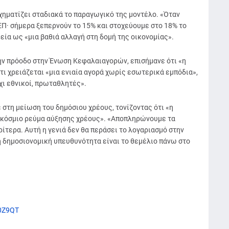
χηματίζει σταδιακά το παραγωγικό της μοντέλο. «Όταν
ΕΠ· σήμερα ξεπερνούν το 15% και στοχεύουμε στο 18% το
εία ως «μια βαθιά αλλαγή στη δομή της οικονομίας».
ην πρόοδο στην Ένωση Κεφαλαιαγορών, επισήμανε ότι «η
τι χρειάζεται «μια ενιαία αγορά χωρίς εσωτερικά εμπόδια»,
χι εθνικοί, πρωταθλητές».
στη μείωση του δημόσιου χρέους, τονίζοντας ότι «η
γκόσμιο ρεύμα αύξησης χρέους». «Αποπληρώνουμε τα
ίτερα. Αυτή η γενιά δεν θα περάσει το λογαριασμό στην
η δημοσιονομική υπευθυνότητα είναι το θεμέλιο πάνω στο
z0Z9QT