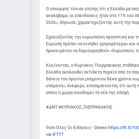
Ο υπουργός τόνισε επίσης ότι η Ελλάδα μετασ
αναλάβαμε, οι επενδύσεις ήταν στο 11% του Α
2026», δήλωσε, χαρακτηρίζοντας αυτή την πορ
Σχολιάζοντας την ευρωπαϊκή προοπτική και τ
Ευρώπη πρέπει να κινηθεί γρηγορότερα» και ό
προκειμένου να δημιουργηθούν «Ευρωπαίοι, ό
Κλείνοντας, ο Κυριάκος Πιερρακάκης στάθηκε 
Ελλάδα ακολουθεί αντίθετη πορεία από το πα
δάνεια του πρώτου μνημονίου δέκα χρόνια νωρ
επόμενη», ανέφερε, επισημαίνοντας ότι αυτή 
οποίο η χώρα οικοδομεί τη νέα της εποχή.
#ΔΝΤ #ΚΥΡΙΑΚΟΣ_ΠΙΕΡΡΑΚΑΚΗΣ
from Όλες Οι Ειδήσεις - Dnews
https://ift.tt/Y
via
IFTTT