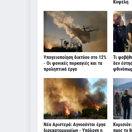
Κυψέλη
Υπογειοποίηση δικτύου στο 12%
Τι φοβήθ
- Οι φονικές πυρκαγιές και τα
δεν έστη
προληπτικά έργα
φθινόπω
Νέα Αριστερά: Αγνοούνται έργα
Κομισιόν:
δισεκατομμυρίων - Υπόλογη η
προς το Μ