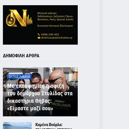
ΔΗΜΟΦΙΛΗ ΑΡΘΡΑ
ΕΚΤΟΣ ΛΑΜΙΑΣ
Με επευφημίες η άφιξη
του δημάρχου Στυλίδας στα
δικαστήρια Θήβας:
«Είμαστε μαζί σου»
Καμένα Βούρλα: