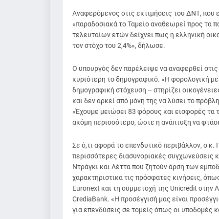
Αναφερόμενος στις εκτιμήσεις του ΔΝΤ, που ε
«παραδοσιακά το Ταμείο αναθεωρεί προς τα πά
τελευταίων ετών δείχνει πως η ελληνική οικο
τον στόχο του 2,4%», δήλωσε.
Ο υπουργός δεν παρέλειψε να αναφερθεί στις
κυριότερη το δημογραφικό. «Η φορολογική με
δημογραφική στόχευση – στηρίζει οικογένειες,
και δεν αρκεί από μόνη της να λύσει το πρόβλ
«Έχουμε μειώσει 83 φόρους και εισφορές τα τ
ακόμη περισσότερο, ώστε η ανάπτυξη να φτάσει
Σε ό,τι αφορά το επενδυτικό περιβάλλον, ο κ.
περισσότερες διασυνοριακές συγχωνεύσεις κ
Ντράγκι και Λέττα που ζητούν άρση των εμπ
χαρακτηριστικά τις πρόσφατες κινήσεις, όπω
Euronext και τη συμμετοχή της Unicredit στην
CrediaBank. «Η προσέγγισή μας είναι προσέγγ
για επενδύσεις σε τομείς όπως οι υποδομές κα