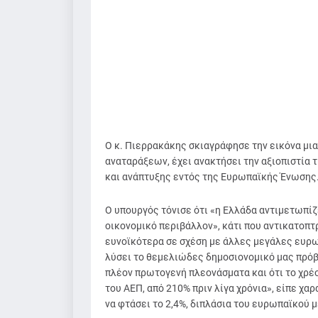
Ο κ. Πιερρακάκης σκιαγράφησε την εικόνα μια
αναταράξεων, έχει ανακτήσει την αξιοπιστία 
και ανάπτυξης εντός της Ευρωπαϊκής Ένωσης
Ο υπουργός τόνισε ότι «η Ελλάδα αντιμετωπίζ
οικονομικό περιβάλλον», κάτι που αντικατοπτρ
ευνοϊκότερα σε σχέση με άλλες μεγάλες ευρωπ
λύσει το θεμελιώδες δημοσιονομικό μας πρόβ
πλέον πρωτογενή πλεονάσματα και ότι το χρέο
του ΑΕΠ, από 210% πριν λίγα χρόνια», είπε χα
να φτάσει το 2,4%, διπλάσια του ευρωπαϊκού 