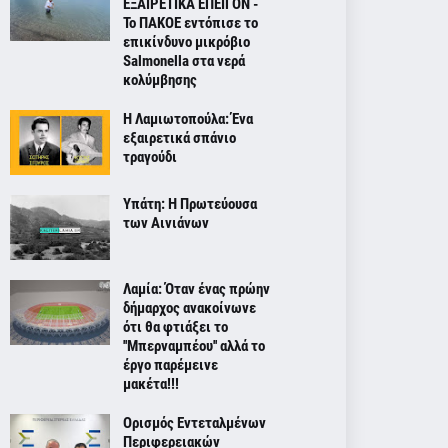
ΕΞΑΙΡΕΤΙΚΑ ΕΠΕΙΓΟΝ -
Το ΠΑΚΟΕ εντόπισε το
επικίνδυνο μικρόβιο
Salmonella στα νερά
κολύμβησης
Η Λαμιωτοπούλα: Ένα
εξαιρετικά σπάνιο
τραγούδι
Υπάτη: Η Πρωτεύουσα
των Αινιάνων
Λαμία: Όταν ένας πρώην
δήμαρχος ανακοίνωνε
ότι θα φτιάξει το
''Μπερναμπέου'' αλλά το
έργο παρέμεινε
μακέτα!!!
Ορισμός Εντεταλμένων
Περιφερειακών