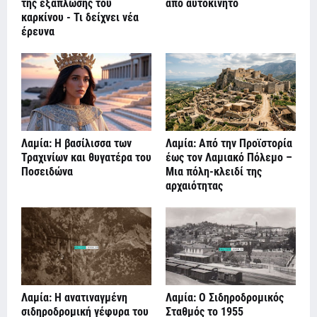
της εξάπλωσης του
από αυτοκίνητο
καρκίνου - Τι δείχνει νέα
έρευνα
Λαμία: Η βασίλισσα των
Λαμία: Από την Προϊστορία
Τραχινίων και θυγατέρα του
έως τον Λαμιακό Πόλεμο –
Ποσειδώνα
Μια πόλη-κλειδί της
αρχαιότητας
Λαμία: Η ανατιναγμένη
Λαμία: Ο Σιδηροδρομικός
σιδηροδρομική γέφυρα του
Σταθμός το 1955