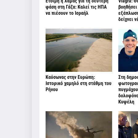
Έτοιμη η Χαμάς για τη δεύτερη
Viagra: Θ
φάση στη Γάζα: Καλεί τις ΗΠΑ
βοηθήσει
να πιέσουν το Ισραήλ
εξάπλωσης
δείχνει ν
Καύσωνας στην Ευρώπη:
Στη δημοσ
Ιστορικό χαμηλό στη στάθμη του
φωτογραφ
Ρήνου
πυγμάχου
δολοφόνο
Κυψέλη