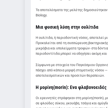
Τα αποτελέσματα της μελέτης δημοσιεύτηκαν π
Biology.
Μια φυσική λύση στην ουλίτιδα
Η ουλίτιδα, ή περιοδοντική νόσος, αποτελεί μ
Προκαλείται από τη συσσώρευση βακτηριακής
μικρόβια και υπολείμματα τροφών- στα δόντια
περιοδοντίτιδα μπορεί να οδηγήσει ακόμη και
Σύμφωνα με στοιχεία του Παγκόσμιου Οργανισ
πάσχει από κάποια μορφή στοματικής νόσου — 
αποτελεσματικών και προσιτών θεραπειών.
Η μορίνη(morin): Ενα φλαβονοειδές 
Οι ερευνητές στράφηκαν στη μορίνη(morin), μι
σε φλούδες σύκου, γκουάβα, τσάγια και αμύγδα