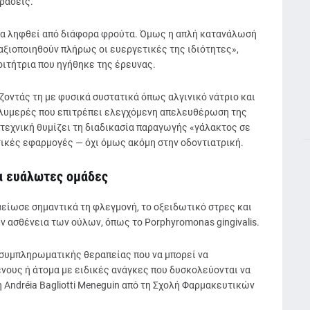
ράσεις.
 να ληφθεί από διάφορα φρούτα. Όμως η απλή κατανάλωσή
 αξιοποιηθούν πλήρως οι ευεργετικές της ιδιότητες»,
φοιτήτρια που ηγήθηκε της έρευνας.
ζοντάς τη με φυσικά συστατικά όπως αλγινικό νάτριο και
ολυμερές που επιτρέπει ελεγχόμενη απελευθέρωση της
τεχνική θυμίζει τη διαδικασία παραγωγής «γάλακτος σε
τικές εφαρμογές — όχι όμως ακόμη στην οδοντιατρική.
α ευάλωτες ομάδες
μείωσε σημαντικά τη φλεγμονή, το οξειδωτικό στρες και
ν ασθένεια των ούλων, όπως το Porphyromonas gingivalis.
 συμπληρωματικής θεραπείας που να μπορεί να
ένους ή άτομα με ειδικές ανάγκες που δυσκολεύονται να
 Andréia Bagliotti Meneguin από τη Σχολή Φαρμακευτικών