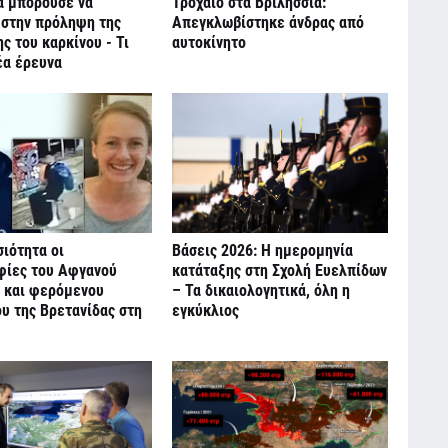
α μπορούσε να
Τροχαίο στα Βριλήσσια:
 στην πρόληψη της
Απεγκλωβίστηκε άνδρας από
 του καρκίνου - Τι
αυτοκίνητο
έα έρευνα
ιότητα οι
Βάσεις 2026: Η ημερομηνία
ίες του Αφγανού
κατάταξης στη Σχολή Ευελπίδων
 και φερόμενου
– Τα δικαιολογητικά, όλη η
υ της Βρετανίδας στη
εγκύκλιος