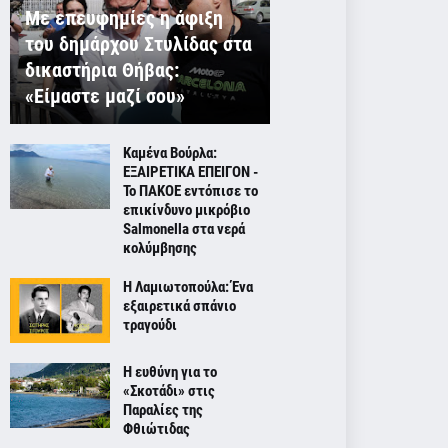
Με επευφημίες η άφιξη
του δημάρχου Στυλίδας στα
δικαστήρια Θήβας:
«Είμαστε μαζί σου»
Καμένα Βούρλα:
ΕΞΑΙΡΕΤΙΚΑ ΕΠΕΙΓΟΝ -
Το ΠΑΚΟΕ εντόπισε το
επικίνδυνο μικρόβιο
Salmonella στα νερά
κολύμβησης
Η Λαμιωτοπούλα: Ένα
εξαιρετικά σπάνιο
τραγούδι
Η ευθύνη για το
«Σκοτάδι» στις
Παραλίες της
Φθιώτιδας