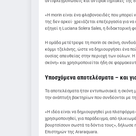
αντιφλεγμονώδεις και αντιβακτηριακές της δ
«Η morin είναι ένα φλαβονοειδές που μπορεί
της δεν αρκεί· χρειάζεται επεξεργασία για να
εξηγεί η Luciana Solera Sales, η διδακτορική 
Η ομάδα μετέτρεψε τη morin σε σκόνη, συνδυά
κόμμι τζελάνης, ώστε να δημιουργήσει ένα π
ουσίας απευθείας στην περιοχή των ούλων. Η 
σκόνη» και χρησιμοποιείται ήδη σε φαρμακευ
Υποσχόμενα αποτελέσματα – και γι
Τα αποτελέσματα ήταν εντυπωσιακά: η σκόνη 
την ανάπτυξη βακτηρίων που συνδέονται με τη
«Η ιδέα είναι να δημιουργηθεί μια πλατφόρμα
χρησιμοποιηθεί, για παράδειγμα, από ηλικιωμ
βουρτσίσουν σωστά τα δόντια τους», δήλωσε η
Επιστημών της Araraquara.