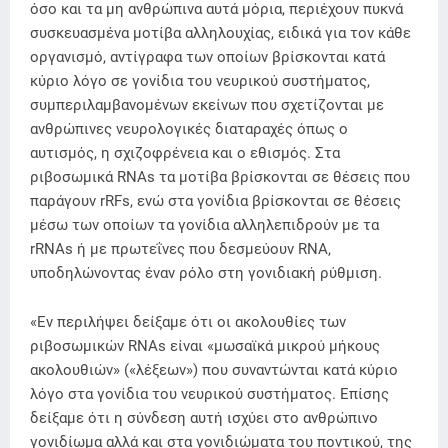
όσο και τα μη ανθρώπινα αυτά μόρια, περιέχουν πυκνά
συσκευασμένα μοτίβα αλληλουχίας, ειδικά για τον κάθε
οργανισμό, αντίγραφα των οποίων βρίσκονται κατά
κύριο λόγο σε γονίδια του νευρικού συστήματος,
συμπεριλαμβανομένων εκείνων που σχετίζονται με
ανθρώπινες νευρολογικές διαταραχές όπως ο
αυτισμός, η σχιζοφρένεια και ο εθισμός. Στα
ριβοσωμικά RNAs τα μοτίβα βρίσκονται σε θέσεις που
παράγουν rRFs, ενώ στα γονίδια βρίσκονται σε θέσεις
μέσω των οποίων τα γονίδια αλληλεπιδρούν με τα
rRNAs ή με πρωτεΐνες που δεσμεύουν RNA,
υποδηλώνοντας έναν ρόλο στη γονιδιακή ρύθμιση.
«Εν περιλήψει δείξαμε ότι οι ακολουθίες των
ριβοσωμικών RNAs είναι «μωσαϊκά μικρού μήκους
ακολουθιών» («λέξεων») που συναντώνται κατά κύριο
λόγο στα γονίδια του νευρικού συστήματος. Επίσης
δείξαμε ότι η σύνδεση αυτή ισχύει στο ανθρώπινο
γονιδίωμα αλλά και στα γονιδιώματα του ποντικού, της