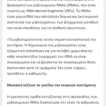
θραύσματα των ριβοσωμικών RNAs (rRNAs), που είναι
γνωστά ως rRNA-derived fragments (rRFs). Τα rRNAs
είναι μόρια RNA που αποτελούν δομικά και λειτουργικά
συστατικά των ριβοσωμάτων, των βιοχημικών μονάδων
που είναι υπεύθυνες για τη σύνθεση πρωτεϊνών.
«Τα ριβοσώματα είναι τα πιο σημαντικά συστατικά του
κυττάρου. Η δημιουργία του ριβοσώματος είναι
εξαιρετικά πολύπλοκη και για να λάβει χώρα απαιτεί
κάθε νουκλεοτίδιο («γράμμα») του rRNA να είναι
συγκεκριμένο και να βρίσκεται σε συγκεκριμένη θέση.
Κανένα από αυτά τα 'γράμματα' δεν είναι τυχαίο»,
προσθέτει ο καθηγητής.
Μωσαϊκά λέξεων σε γονίδια του νευρικού συστήματος
H ερευνητική ομάδα εστιάζοντας στις ακολουθίες των
ριβοσωμικών RNAs διαπίστωσε ότι τόσο τα ανθρώπινα,