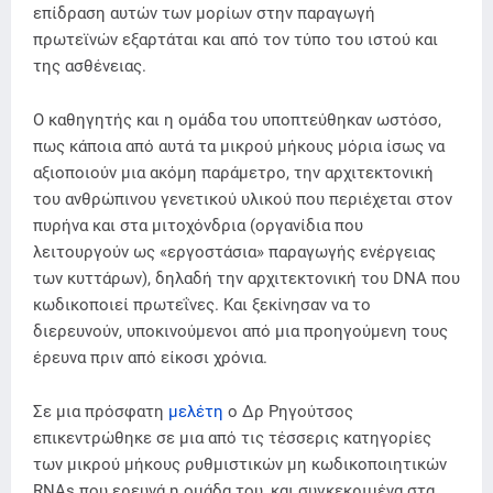
επίδραση αυτών των μορίων στην παραγωγή
πρωτεϊνών εξαρτάται και από τον τύπο του ιστού και
της ασθένειας.
Ο καθηγητής και η ομάδα του υποπτεύθηκαν ωστόσο,
πως κάποια από αυτά τα μικρού μήκους μόρια ίσως να
αξιοποιούν μια ακόμη παράμετρο, την αρχιτεκτονική
του ανθρώπινου γενετικού υλικού που περιέχεται στον
πυρήνα και στα μιτοχόνδρια (οργανίδια που
λειτουργούν ως «εργοστάσια» παραγωγής ενέργειας
των κυττάρων), δηλαδή την αρχιτεκτονική του DNA που
κωδικοποιεί πρωτεΐνες. Και ξεκίνησαν να το
διερευνούν, υποκινούμενοι από μια προηγούμενη τους
έρευνα πριν από είκοσι χρόνια.
Σε μια πρόσφατη
μελέτη
ο Δρ Ρηγούτσος
επικεντρώθηκε σε μια από τις τέσσερις κατηγορίες
των μικρού μήκους ρυθμιστικών μη κωδικοποιητικών
RNAs που ερευνά η ομάδα του, και συγκεκριμένα στα