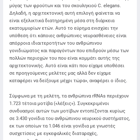
μύγας των φρούτων και του σκουληκιού C. elegans.
Δηλαδή, η αρχιτεκτονική αυτή επιλογή φαίνεται να
είναι εξελικτικά διατηρημένη μέσα στη διάρκεια
εκατομμυρίων ετών. Αυτό το εύρημα ενισχύει την
υπόθεση ότι κάποιες ανθρώπινες νευρασθένειες είναι
απόρροια ιδιαιτεροτήτων του ανθρώπινου
γονιδιώματος και παραγόντων που επιδρούν μέσω των
πολλών περιοχών του που είναι κομμάτι αυτής της
αρχιτεκτονικής. Αυτό είναι κάτι που είχαμε υποθέσει
σε προηγούμενες μελέτες μας αλλά δεν είχαμε
καταφέρει να δείξουμε μέχρι τώρα», αναφέρει ο ίδιος.
Σύμφωνα με τη μελέτη, τα ανθρώπινα rRNAs περιέχουν
1.723 τέτοια μοτίβα («λέξεις»). Συγκεκριμένοι
συνδυασμοί αυτών των μοτίβων εντοπίζονται κυρίως
σε 3.430 γονίδια του ανθρώπινου νευρικού συστήματος,
εκ των οποίων τα 1.046 είναι γονίδια με γνωστές
συσχετίσεις με εγκεφαλικές διαταραχές,