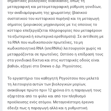
σημαντικές βιολογικές διαδικασίες, όπως τη
μεταγραφική και μετα-μεταγραφική ρύθμιση γονιδίων,
την αναδιαμόρφωση της χρωματίνης (βασικού
συστατικού του κυτταρικού πυρήνα) και τη μεταγωγή
σήματος (μοριακούς μηχανισμούς με τις οποίους το
κύτταρο επεξεργάζεται πληροφορίες που μεταφέρουν
τα εξωτερικά ή εσωτερικά ερεθίσματα). Σε αντίθεση με
τα RNA που κωδικοποιούν πρωτεΐνες, τα μη
κωδικοποιητικά RNA (sncRNAs) λειτουργούν χωρίς να
μεταφράζονται σε πρωτεΐνες. Ωστόσο η επίδρασή τους
στα γονιδιακά δίκτυα και στις κυτταρικές οδούς είναι
βαθιά», εξηγεί στο Dnews ο Δρ. Ρηγούτσος.
Το εργαστήριο του καθηγητή Ρηγούτσου που μελετά
τη λειτουργία αυτών των βιολογικών μορίων,
ανακάλυψε πρώτο πριν 12 χρόνια ότι η παραγωγή τους
εξαρτάται από το φύλο και από τον πληθυσμό
προέλευσης ενός ατόμου. Μεταγενέστερη έρευνα
έδειξε πως η παραγωγή αλλά και η ρυθμιστική