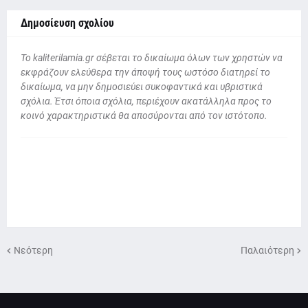
Δημοσίευση σχολίου
To kaliterilamia.gr σέβεται το δικαίωμα όλων των χρηστών να
εκφράζουν ελεύθερα την άποψή τους ωστόσο διατηρεί το
δικαίωμα, να μην δημοσιεύει συκοφαντικά και υβριστικά
σχόλια. Έτσι όποια σχόλια, περιέχουν ακατάλληλα προς το
κοινό χαρακτηριστικά θα αποσύρονται από τον ιστότοπο.
Νεότερη
Παλαιότερη