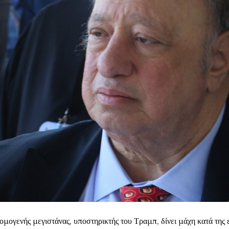
ομογενής μεγιστάνας, υποστηρικτής του Τραμπ, δίνει μάχη κατά της 