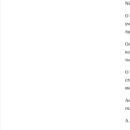
Νέ
Ο
γν
πρ
Οι
κε
τω
Ο 
επ
ακ
Αν
εκ
Α.