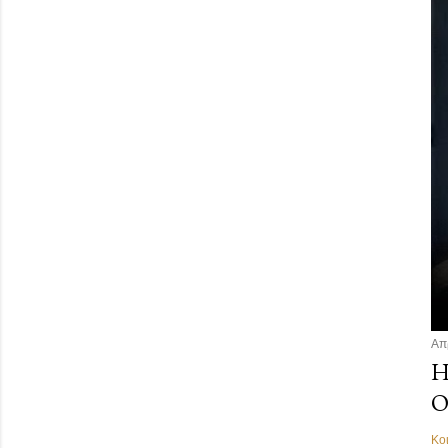
Απ
Η
Ο
Κο