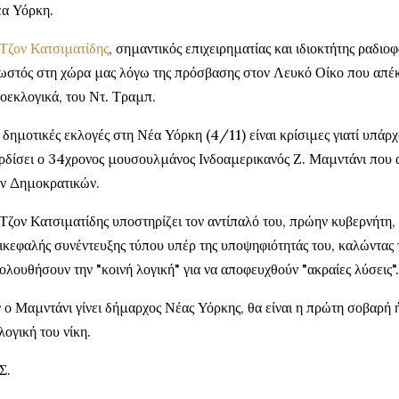
α Υόρκη.
Τζον Κατσιματίδης
, σημαντικός επιχειρηματίας και ιδιοκτήτης ραδι
ωστός στη χώρα μας λόγω της πρόσβασης στον Λευκό Οίκο που απέκτ
οεκλογικά, του Ντ. Τραμπ.
 δημοτικές εκλογές στη Νέα Υόρκη (4/11) είναι κρίσιμες γιατί υπάρχ
ρδίσει ο 34χρονος μουσουλμάνος Ινδοαμερικανός Ζ. Μαμντάνι που α
ν Δημοκρατικών.
Τζον Κατσιματίδης υποστηρίζει τον αντίπαλό του, πρώην κυβερνήτη,
ικεφαλής συνέντευξης τύπου υπέρ της υποψηφιότητάς του, καλώντας 
ολουθήσουν την "κοινή λογική" για να αποφευχθούν "ακραίες λύσεις".
 ο Μαμντάνι γίνει δήμαρχος Νέας Υόρκης, θα είναι η πρώτη σοβαρή 
λογική του νίκη.
Σ.