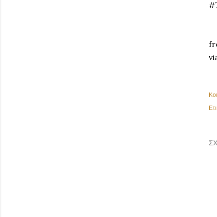
#
fr
vi
Κο
Ετι
ΣΧ