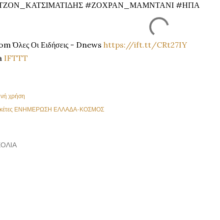
ΤΖΟΝ_ΚΑΤΣΙΜΑΤΙΔΗΣ #ΖΟΧΡΑΝ_ΜΑΜΝΤΑΝΙ #ΗΠΑ
om Όλες Οι Ειδήσεις - Dnews
https://ift.tt/CRt27IY
a
IFTTT
ινή χρήση
κέτες
ΕΝΗΜΕΡΩΣΗ ΕΛΛΑΔΑ-ΚΟΣΜΟΣ
ΌΛΙΑ