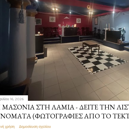
ριλίου 16, 2026
 ΜΑΣΟΝΊΑ ΣΤΗ ΛΑΜΊΑ - ΔΕΊΤΕ ΤΗΝ ΛΊΣ
ΝΌΜΑΤΑ (ΦΩΤΟΓΡΑΦΊΕΣ ΑΠΌ ΤΟ ΤΕΚ
ινή χρήση
Δημοσίευση σχολίου