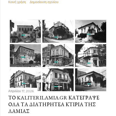
Κοινή χρήση
Δημοσίευση σχολίου
Απριλίου 17, 2026
ΤΟ KALITERILAMIA.GR ΚΑΤΈΓΡΑΨΕ
ΌΛΑ ΤΑ ΔΙΑΤΗΡΗΤΈΑ ΚΤΊΡΙΑ ΤΗΣ
ΛΑΜΊΑΣ