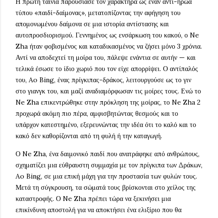
Η πρώτη ταινία παρουσίασε τον χαρακτήρα ως έναν αντι-ήρωα
τύπου «παιδί-δαίμονας», μετατοπίζοντας την αφήγηση του
απομονωμένου δαίμονα σε μια ιστορία αντίστασης και
αυτοπροσδιορισμού. Γεννημένος ως ενσάρκωση του κακού, ο Ne
Zha ήταν φοβισμένος και καταδικασμένος να ζήσει μόνο 3 χρόνια.
Αντί να αποδεχτεί τη μοίρα του, πάλεψε ενάντια σε αυτήν — και
τελικά έσωσε το ίδιο χωριό που τον είχε απορρίψει. Ο αντίπαλός
του, Ao Bing, ένας πρίγκιπας-δράκος, λειτουργούσε ως το γιν
στο γιανγκ του, και μαζί αναδιαμόρφωσαν τις μοίρες τους. Ενώ το
Ne Zha επικεντρώθηκε στην πρόκληση της μοίρας, το Ne Zha 2
προχωρά ακόμη πιο πέρα, αμφισβητώντας θεσμούς και το
υπάρχον κατεστημένο, εξερευνώντας την ιδέα ότι το καλό και το
κακό δεν καθορίζονται από τη φυλή ή την καταγωγή.
Ο Ne Zha, ένα δαιμονικό παιδί που ανατράφηκε από ανθρώπους,
σχηματίζει μια εύθραυστη συμμαχία με τον πρίγκιπα των Δράκων,
Ao Bing, σε μια επική μάχη για την προστασία των φυλών τους.
Μετά τη σύγκρουση, τα σώματά τους βρίσκονται στο χείλος της
καταστροφής. Ο Ne Zha πρέπει τώρα να ξεκινήσει μια
επικίνδυνη αποστολή για να αποκτήσει ένα ελιξίριο που θα