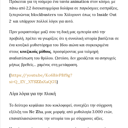
Πρόκειται για τη νούμερο ένα ταινία animation στον κόσμο, με
πάνω από 2,2 δισεκατομμύρια δολάρια σε παγκόσμιες εισπράξεις,
ξεπερνώντας blockbusters του Χόλιγουντ όπως το Inside Out
.
2
και υπάρχουν πολλοί λόγοι για αυτό.
Πριν μοιραστούμε μαζί σου τη δική μας εμπειρία από την
προβολή, πρέπει να γνωρίζεις ότι η συνολική ιστορία βασίζεται σε
ένα κινεζικό μυθιστόρημα του 16ου αιώνα και συγκεκριμένα
στους
κινεζικούς μύθους
, προσφέροντας μια τολμηρή
αναδιατύπωση του θρύλου. Ωστόσο, δεν χρειάζεται να ανησυχείς
μήπως βρεθείς... χαμένος στη μετάφραση.
{
https://youtu.be/Ko6BivPBf9g?
si=Q_EY_XTSZZnXaQG5
}
Λίγα λόγια για την πλοκή
Το δεύτερο κεφάλαιο που κυκλοφορεί, συνεχίζει την σύγχρονη
εξέλιξη του Ne Zha, μιας μορφής από μυθολογία 3.000 ετών,
επαναπλαισιώνοντας την ιστορία του με σύγχρονες αξίες.