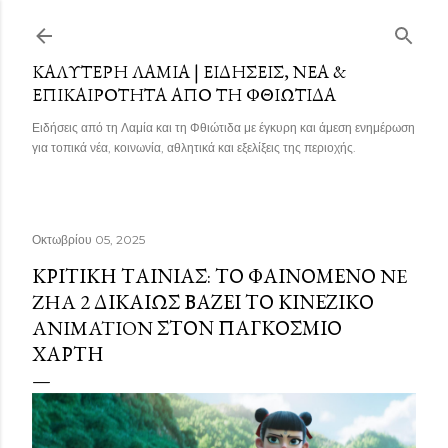
Μετάβαση στο κύριο περιεχόμενο
ΚΑΛΎΤΕΡΗ ΛΑΜΊΑ | ΕΙΔΉΣΕΙΣ, ΝΈΑ &
ΕΠΙΚΑΙΡΌΤΗΤΑ ΑΠΌ ΤΗ ΦΘΙΏΤΙΔΑ
Ειδήσεις από τη Λαμία και τη Φθιώτιδα με έγκυρη και άμεση ενημέρωση
για τοπικά νέα, κοινωνία, αθλητικά και εξελίξεις της περιοχής.
Οκτωβρίου 05, 2025
ΚΡΙΤΙΚΉ ΤΑΙΝΊΑΣ: ΤΟ ΦΑΙΝΌΜΕΝΟ NE
ZHA 2 ΔΙΚΑΊΩΣ ΒΆΖΕΙ ΤΟ ΚΙΝΕΖΙΚΌ
ANIMATION ΣΤΟΝ ΠΑΓΚΌΣΜΙΟ
ΧΆΡΤΗ