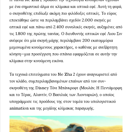
με ένα σημαντικό άλμα σε κλίμακα και οπτικά εφέ. Αυτή τη φορά,
ο σκηνοθέτης επιδίωξε ακόμη πιο φιλόδοξες οπτικές. Το εύρος
επεκτάθηκε ώστε να περιλαμβάνει σχεδόν 2.000 σκηνές με
οπτικά εφέ και πάνω από 2.400 συνολικές σκηνές, αυξημένες από
τις 1.800 της πρώτης ταινίας. Ο διευθυντής οπτικών εφέ Λιου Σιν
ανέφερε ότι μία σκηνή μάχης περιλάμβανε 200 εκατομμύρια
μεμονωμένα κινούμενους χαρακτήρες, ο καθένας με ανεξάρτητη
κίνηση—μια προσέγγιση που σπάνια εφαρμόζεται σε αυτήν την
κλίμακα στην κινούμενη εικόνα.
Τα τεχνικά επιτεύγματα του Ne Zha 2 έχουν αναγνωριστεί από
τον κλάδο, συμπεριλαμβανομένων επαίνων από τον συν-
σκηνοθέτη της Disney Τόνι Μπάνκροφτ (Μουλάν, Η Πεντάμορφη
και το Τέρας, Αλαντίν, Ο Βασιλιάς των Λιονταριών), ο οποίος
υπογράμμισε τις προόδους της στον τομέα του υπολογιστικού
animation και της μεγάλης κλίμακας παραγωγής.