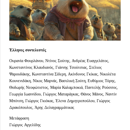
Έλληνες συντελεστές
Ουρανία Φουρλάνου, Ντίνος Σούτης, Ανδρέας Ευαγγελάτος,
Κωνσταντίνος Κλαυδιανός, Γιάννης Τσούτσιας, Στέλιος
Ψαρουδάκης, Κωνσταντίνα Σίδερη, Ακίνδυνος Γκίκας, Νικολέτα
Κουνενιδάκη, Νίκος Μαρνάς, Βασιλική Σούτη, Ευθύμιος Τόρης,
Θοδωρής Νεοφώτιστος, Μαρία Καλαμποκιά, Παντελής Ρούσσος,
Γεωργία Ιωαννίδου, Γιώργος Ματαράγκας, Θάνος Μάνος, Ναντίν
Μπότση, Γιώργος Γκιόκας, Έλενα Δημητροπούλου, Γιώργος
Δρακόπουλος, Άρης Δελαγραμμάτικας
Μετάφραση
Γιώργος Αγγελίδης