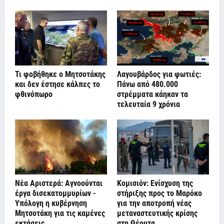
Τι φοβήθηκε ο Μητσοτάκης
Λαγουβάρδος για φωτιές:
και δεν έστησε κάλπες το
Πάνω από 480.000
φθινόπωρο
στρέμματα κάηκαν τα
τελευταία 9 χρόνια
Νέα Αριστερά: Αγνοούνται
Κομισιόν: Ενίσχυση της
έργα δισεκατομμυρίων -
στήριξης προς το Μαρόκο
Υπόλογη η κυβέρνηση
για την αποτροπή νέας
Μητσοτάκη για τις καμένες
μεταναστευτικής κρίσης
εκτάσεις
στη Θέουτα