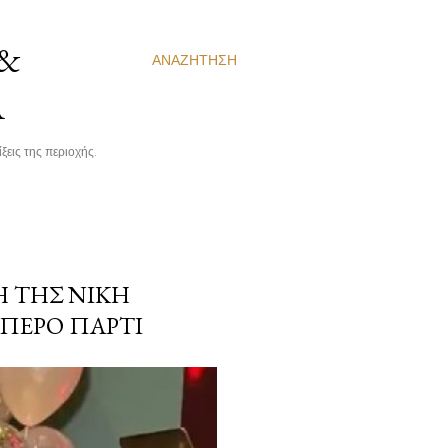
 &
ΑΝΑΖΉΤΗΣΗ
Α
ξεις της περιοχής.
Η ΤΗΣ ΝΊΚΗ
ΠΕΡΌ ΠΆΡΤΙ