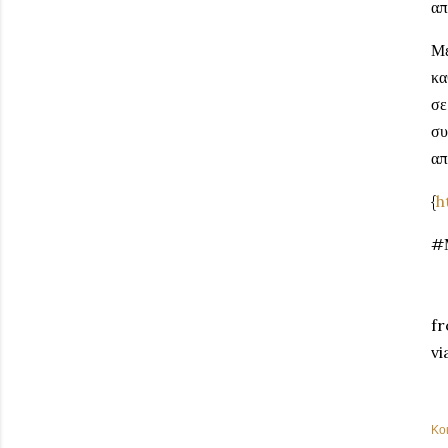
απ
Μέ
κα
σε
συ
απ
{
h
#
fr
vi
Κο