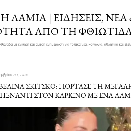
Μετάβαση στο κύριο περιεχόμενο
 ΛΑΜΊΑ | ΕΙΔΉΣΕΙΣ, ΝΈΑ
ΌΤΗΤΑ ΑΠΌ ΤΗ ΦΘΙΏΤΙΔ
θιώτιδα με έγκυρη και άμεση ενημέρωση για τοπικά νέα, κοινωνία, αθλητικά και εξελί
εμβρίου 20, 2025
ΒΕΛΊΝΑ ΣΚΊΤΣΚΟ: ΓΙΌΡΤΑΣΕ ΤΗ ΜΕΓΆΛ
ΠΈΝΑΝΤΙ ΣΤΟΝ ΚΑΡΚΊΝΟ ΜΕ ΈΝΑ ΛΑΜ