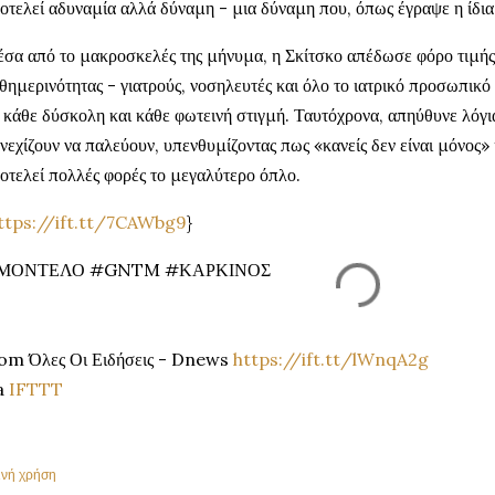
οτελεί αδυναμία αλλά δύναμη - μια δύναμη που, όπως έγραψε η ίδια,
σα από το μακροσκελές της μήνυμα, η Σκίτσκο απέδωσε φόρο τιμής
θημερινότητας - γιατρούς, νοσηλευτές και όλο το ιατρικό προσωπικό
 κάθε δύσκολη και κάθε φωτεινή στιγμή. Ταυτόχρονα, απηύθυνε λόγ
νεχίζουν να παλεύουν, υπενθυμίζοντας πως «κανείς δεν είναι μόνος»
οτελεί πολλές φορές το μεγαλύτερο όπλο.
ttps://ift.tt/7CAWbg9
}
ΜΟΝΤΕΛΟ #GNTM #ΚΑΡΚΙΝΟΣ
om Όλες Οι Ειδήσεις - Dnews
https://ift.tt/lWnqA2g
a
IFTTT
ινή χρήση