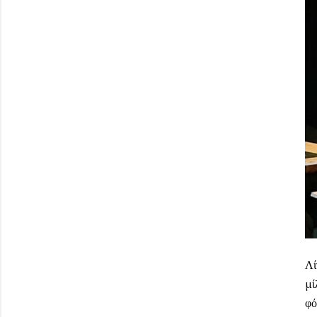
Λί
μί
φό