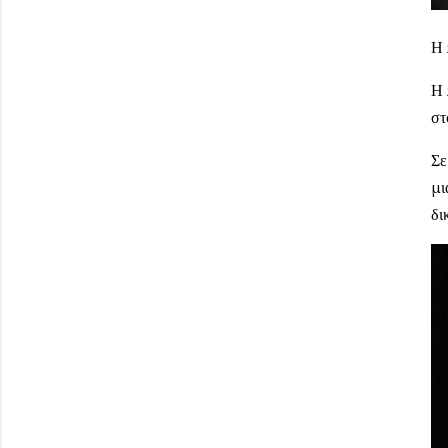
Η 
Η 
στ
Σε
μι
δι