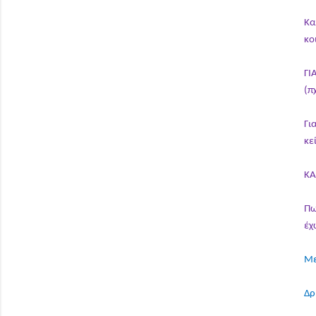
Κα
κο
ΓΙ
(π
Γι
κε
ΚΑ
Πω
έχ
Με
Δρ