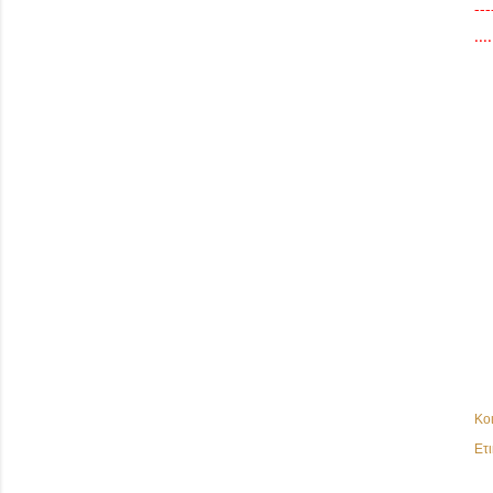
---
....
Κο
Ετι