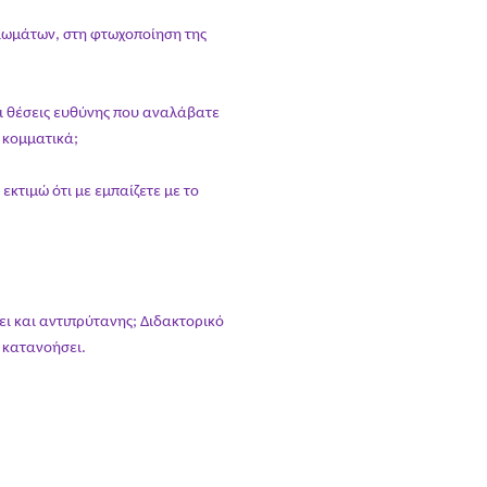
αιωμάτων, στη φτωχοποίηση της
οι θέσεις ευθύνης που αναλάβατε
ή κομματικά;
εκτιμώ ότι με εμπαίζετε με το
ει και αντιπρύτανης; Διδακτορικό
 κατανοήσει.