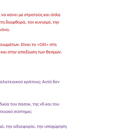
ι να κάνει με στρατούς και όπλα
 τη διαφθορά, τον κυνισμό, την
νόνα.
αιωμάτων. Είναι το «ΟΧΙ» στη
ς και στην απαξίωση των θεσμών.
πελατειακού κράτους; Αυτό δεν
κία του πασοκ, της νδ και του
ατειακό σύστημα;
σμό, την αδιαφορία, την υποχώρηση