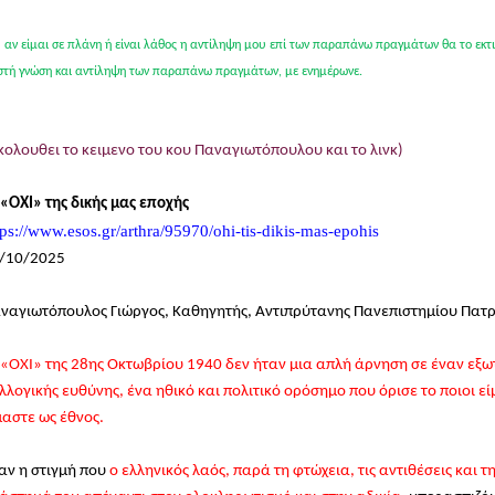
 αν είμαι σε πλάνη ή είναι λάθος η αντίληψη μου επί των παραπάνω πραγμάτων θα το εκτι
τή γνώση και αντίληψη των παραπάνω πραγμάτων, με ενημέρωνε.
κολουθει το κειμενο του κου Παναγιωτόπουλου και το λινκ)
 «ΟΧΙ» της δικής μας εποχής
tps://www.esos.gr/arthra/95970/ohi-tis-dikis-mas-epohis
/10/2025
ναγιωτόπουλος Γιώργος, Καθηγητής, Αντιπρύτανης Πανεπιστημίου Πατ
 «ΟΧΙ» της 28ης Οκτωβρίου 1940 δεν ήταν μια απλή άρνηση σε έναν εξω
λλογικής ευθύνης, ένα ηθικό και πολιτικό ορόσημο που όρισε το ποιοι εί
μαστε ως έθνος.
αν η στιγμή που
ο ελληνικός λαός, παρά τη φτώχεια, τις αντιθέσεις και 