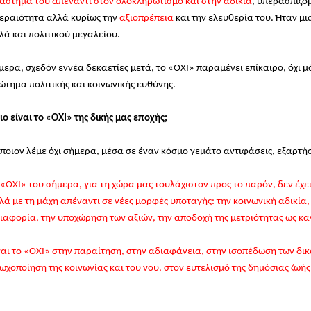
άστημά του απέναντι στον ολοκληρωτισμό και στην αδικία
, υπερασπιζό
εραιότητα αλλά κυρίως την
αξιοπρέπεια
και την ελευθερία του. Ήταν μ
λά και πολιτικού μεγαλείου.
μερα, σχεδόν εννέα δεκαετίες μετά, το «ΟΧΙ» παραμένει επίκαιρο, όχι 
ώτημα πολιτικής και κοινωνικής ευθύνης.
ιο είναι το «ΟΧΙ» της δικής μας εποχής;
 ποιον λέμε όχι σήμερα, μέσα σε έναν κόσμο γεμάτο αντιφάσεις, εξαρτή
 «ΟΧΙ» του σήμερα, για τη χώρα μας τουλάχιστον προς το παρόν, δεν έχε
λά με τη μάχη απέναντι σε νέες μορφές υποταγής: την κοινωνική αδικία,
ιαφορία, την υποχώρηση των αξιών, την αποδοχή της μετριότητας ως κα
ναι το «ΟΧΙ» στην παραίτηση, στην αδιαφάνεια, στην ισοπέδωση των δικ
ωχοποίηση της κοινωνίας και του νου, στον ευτελισμό της δημόσιας ζω
---------