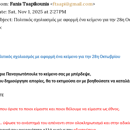
rom:
Fanis Tsapikounis
<
ftsapi@gmail.com
>
te: Sat, Nov 1, 2025 at 2:27 PM
bject: Πολιτικός σχολιασμός με αφορμή ένα κείμενο για την 28η Ο
:
λιτικός σχολιασμός με αφορμή ένα κείμενο για την 28η Οκτωβρίου
ριε Παναγιωτόπουλε το κείμενο σας με μπέρδεψε,
υ δημιούργησε απορίες, θα το εκτιμούσα αν με βοηθούσατε να καταλ
ΤΕ
 που όρισε το ποιοι είμαστε και ποιοι θέλουμε να είμαστε ως έθνος.
. ύψωσε το ανάστημά του απέναντι στον ολοκληρωτισμό και στην αδικί