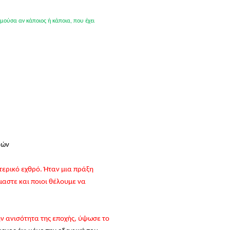
μούσα αν κάποιος ή κάποια, που έχει
ρών
τερικό εχθρό. Ήταν μια πράξη
μαστε και ποιοι θέλουμε να
την ανισότητα της εποχής, ύψωσε το