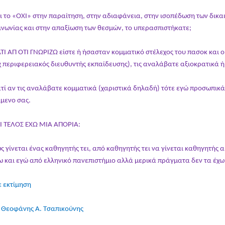
ι το «ΟΧΙ» στην παραίτηση, στην αδιαφάνεια, στην ισοπέδωση των δικ
ινωνίας και στην απαξίωση των θεσμών, το υπερασπιστήκατε;
ΑΤΙ ΑΠ ΟΤΙ ΓΝΩΡΙΖΩ είστε ή ήσασταν κομματικό στέλεχος του πασοκ και 
χ περιφερειακός διευθυντής εκπαίδευσης), τις αναλάβατε αξιοκρατικά 
ατί αν τις αναλάβατε κομματικά (χαριστικά δηλαδή) τότε εγώ προσωπικά 
ίμενο σας.
Ι ΤΕΛΟΣ ΕΧΩ ΜΙΑ ΑΠΟΡΙΑ:
ς γίνεται ένας καθηγητής τει, από καθηγητής τει να γίνεται καθηγητής α
ω και εγώ από ελληνικό πανεπιστήμιο αλλά μερικά πράγματα δεν τα έχω
 εκτίμηση
 Θεοφάνης Α. Τσαπικούνης