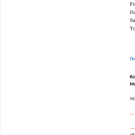
F
Da
Su
To
Πο
Κύ
Μο
ΛΕ
….
……