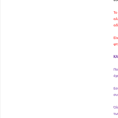
εδ
Το
αλ
αδ
Εί
φτ
ΚΑ
Πο
έχ
Εσ
συ
Όλ
τω