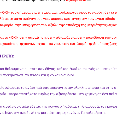
αφική του ακεραιότητα αλλά κυρίως την
αξιοπρέπεια
….
 «ΟΧΙ» του σήμερα, για τη χώρα μας τουλάχιστον προς το παρόν, δεν έχε
λά με τη μάχη απέναντι σε νέες μορφές υποταγής: την κοινωνική αδικία,
ιαφορία, την υποχώρηση των αξιών, την αποδοχή της μετριότητας ως κα
ναι το «ΟΧΙ» στην παραίτηση, στην αδιαφάνεια, στην ισοπέδωση των δικ
ωχοποίηση της κοινωνίας και του νου, στον ευτελισμό της δημόσιας ζωή
Ι ΕΡΩΤΩ:
ιοι θέλουμε να είμαστε σαν έθνος; Υπήκοοι/υπάκουοι ενός κομματικού 
ει πραγματώσει το πασοκ και η νδ και ο συριζα;
είς υψώσατε το ανάστημά σας απέναντι στον ολοκληρωτισμό και στην αδι
ριζα; Υπερασπιστήκατε κυρίως την αξιοπρέπεια; Την χαμένη σε ένα πελ
α αυτά που στηλιτεύεται: την κοινωνική αδικία, τη διαφθορά, τον κυνι
ν αξιών, την αποδοχή της μετριότητας ως κανόνα. Τα πολεμήσατε;