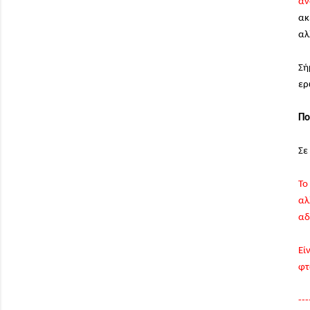
αν
ακ
αλ
Σή
ερ
Πο
Σε
Το
αλ
αδ
Εί
φτ
---