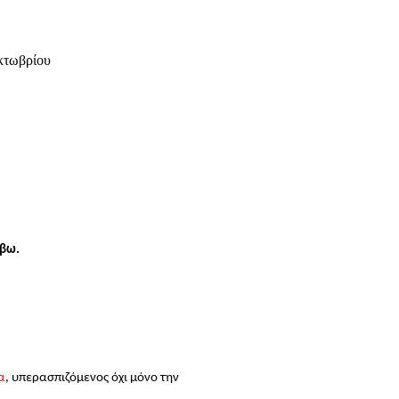
κτωβρίου
άβω.
α
, υπερασπιζόμενος όχι μόνο την