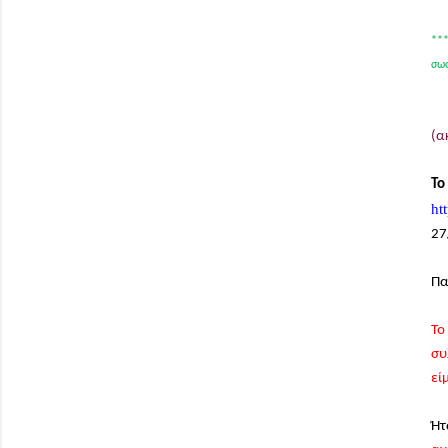
***
σωσ
(α
Το
ht
27
Πα
Το
συ
εί
Ήτ