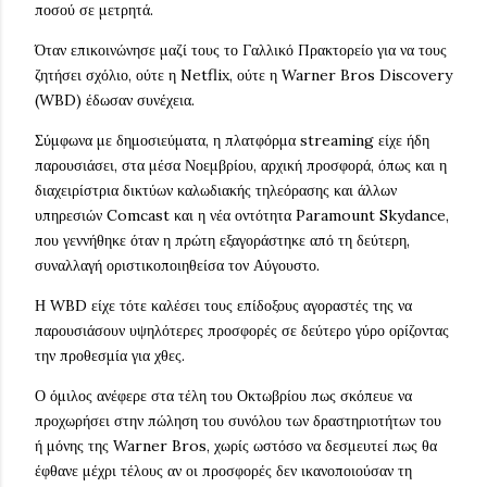
ποσού σε μετρητά.
Όταν επικοινώνησε μαζί τους το Γαλλικό Πρακτορείο για να τους
ζητήσει σχόλιο, ούτε η Netflix, ούτε η Warner Bros Discovery
(WBD) έδωσαν συνέχεια.
Σύμφωνα με δημοσιεύματα, η πλατφόρμα streaming είχε ήδη
παρουσιάσει, στα μέσα Νοεμβρίου, αρχική προσφορά, όπως και η
διαχειρίστρια δικτύων καλωδιακής τηλεόρασης και άλλων
υπηρεσιών Comcast και η νέα οντότητα Paramount Skydance,
που γεννήθηκε όταν η πρώτη εξαγοράστηκε από τη δεύτερη,
συναλλαγή οριστικοποιηθείσα τον Αύγουστο.
Η WBD είχε τότε καλέσει τους επίδοξους αγοραστές της να
παρουσιάσουν υψηλότερες προσφορές σε δεύτερο γύρο ορίζοντας
την προθεσμία για χθες.
Ο όμιλος ανέφερε στα τέλη του Οκτωβρίου πως σκόπευε να
προχωρήσει στην πώληση του συνόλου των δραστηριοτήτων του
ή μόνης της Warner Bros, χωρίς ωστόσο να δεσμευτεί πως θα
έφθανε μέχρι τέλους αν οι προσφορές δεν ικανοποιούσαν τη