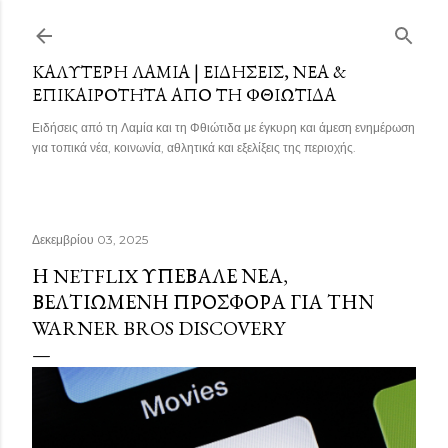
Μετάβαση στο κύριο περιεχόμενο
ΚΑΛΎΤΕΡΗ ΛΑΜΊΑ | ΕΙΔΉΣΕΙΣ, ΝΈΑ &
ΕΠΙΚΑΙΡΌΤΗΤΑ ΑΠΌ ΤΗ ΦΘΙΏΤΙΔΑ
Ειδήσεις από τη Λαμία και τη Φθιώτιδα με έγκυρη και άμεση ενημέρωση
για τοπικά νέα, κοινωνία, αθλητικά και εξελίξεις της περιοχής.
Δεκεμβρίου 03, 2025
Η NETFLIX ΥΠΈΒΑΛΕ ΝΈΑ,
ΒΕΛΤΙΩΜΈΝΗ ΠΡΟΣΦΟΡΆ ΓΙΑ ΤΗΝ
WARNER BROS DISCOVERY