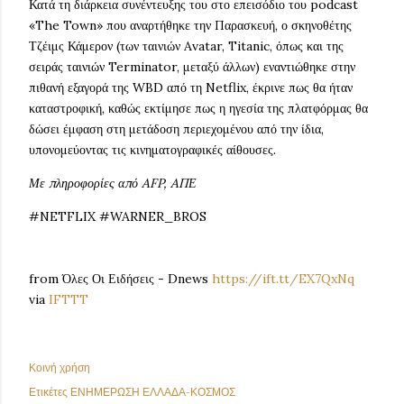
Κατά τη διάρκεια συνέντευξης του στο επεισόδιο του podcast
«The Town» που αναρτήθηκε την Παρασκευή, ο σκηνοθέτης
Τζέιμς Κάμερον (των ταινιών Avatar, Titanic, όπως και της
σειράς ταινιών Terminator, μεταξύ άλλων) εναντιώθηκε στην
πιθανή εξαγορά της WBD από τη Netflix, έκρινε πως θα ήταν
καταστροφική, καθώς εκτίμησε πως η ηγεσία της πλατφόρμας θα
δώσει έμφαση στη μετάδοση περιεχομένου από την ίδια,
υπονομεύοντας τις κινηματογραφικές αίθουσες.
Με πληροφορίες από AFP, AΠΕ
#NETFLIX #WARNER_BROS
from Όλες Οι Ειδήσεις - Dnews
https://ift.tt/EX7QxNq
via
IFTTT
Κοινή χρήση
Ετικέτες
ΕΝΗΜΕΡΩΣΗ ΕΛΛΑΔΑ-ΚΟΣΜΟΣ