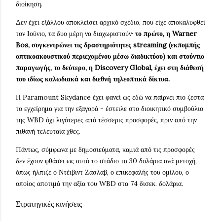
διοίκηση.
Δεν έχει εξάλλου αποκλείσει αρχικό σχέδιο, που είχε αποκαλυφθεί
τον Ιούνιο, τα δυο μέρη να διαχωριστούν·
το πρώτο, η Warner
Bos, συγκεντρώνει τις δραστηριότητες streaming (εκπομπής
οπτικοακουστικού περιεχομένου μέσω διαδικτύου) και στούντιο
παραγωγής, το δεύτερο, η Discovery Global, έχει στη διάθεσή
του ιδίως καλωδιακά και διεθνή τηλεοπτικά δίκτυα.
Η Paramount Skydance έχει φανεί ως εδώ να παίρνει πιο ζεστά
το εγχείρημα για την εξαγορά - έστειλε στο διοικητικό συμβούλιο
της WBD όχι λιγότερες από τέσσερις προσφορές, πριν από την
πιθανή τελευταία χθες.
Πάντως, σύμφωνα με δημοσιεύματα, καμιά από τις προσφορές
δεν έχουν φθάσει ως αυτό το στάδιο τα 30 δολάρια ανά μετοχή,
όπως ήλπιζε ο Ντέιβιντ Ζάσλαβ, ο επικεφαλής του ομίλου, ο
οποίος αποτιμά την αξία του WBD στα 74 δισεκ. δολάρια.
Στρατηγικές κινήσεις