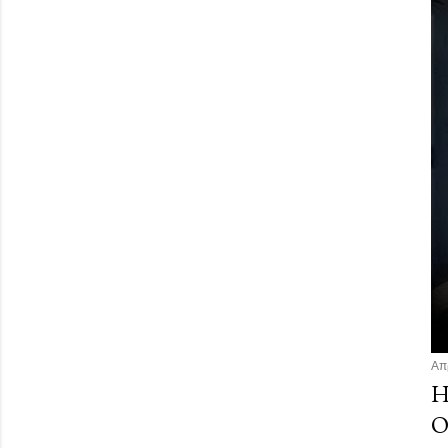
Απ
Η
Ο