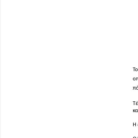
Το
ο
πό
Τέ
κα
Η 