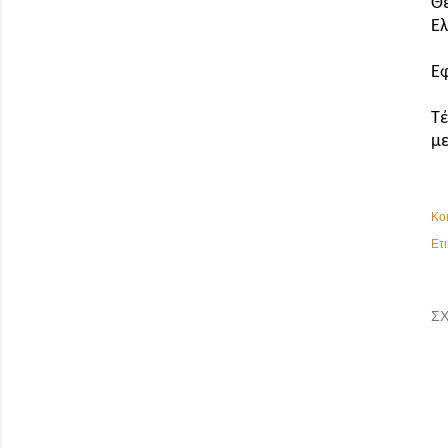
Θέ
Ελ
Εφ
Τέ
με
Κο
Ετι
ΣΧ