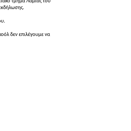
ειακό τμήμα Λαμίας του
 εκδήλωσης.
ου.
οόλ δεν επιλέγουμε να