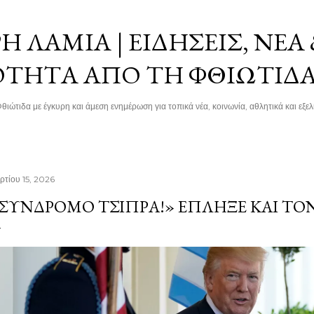
Μετάβαση στο κύριο περιεχόμενο
 ΛΑΜΊΑ | ΕΙΔΉΣΕΙΣ, ΝΈΑ
ΌΤΗΤΑ ΑΠΌ ΤΗ ΦΘΙΏΤΙΔ
θιώτιδα με έγκυρη και άμεση ενημέρωση για τοπικά νέα, κοινωνία, αθλητικά και εξελί
ρτίου 15, 2026
ΣΥΝΔΡΟΜΟ ΤΣΙΠΡΑ!» ΈΠΛΗΞΕ ΚΑΙ ΤΟ