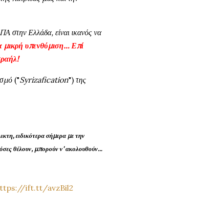
Α στην Ελλάδα, είναι ικανός να
 μικρή υπενθύμιση... Επί
σραήλ!
γισμό
(
"
Syrizafication
"
)
της
λικτη, ειδικότερα σήμερα με την
όσες θέλουν, μπορούν ν' ακολουθούν...
ttps://ift.tt/avzBil2