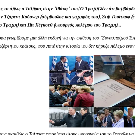
ς το όπως ο Τσίπρας στην "Ιθάκη" του! Ο Τραμπ λέει ότι βομβάρδ
ν Τζάρεντ Κούσνερ (σύμβουλος και γαμπρός του), Στιβ Γουίτκοφ (
υ Τραμπ) και Πιτ Χέγκσεθ (υπουργός πολέμου του Τραμπ)...
ρα γνωρίζουμε μια άλλη εκδοχή για την επίθεση του "Συνασπισμού Έπσ
εξάρτητου κράτους, που ποτέ στην ιστορία του δεν κήρυξε πόλεμο εναν
ως ακριβώς ο Τσίπρας επιρρίπτει στους υπουργούς του το ξεπούλημα 