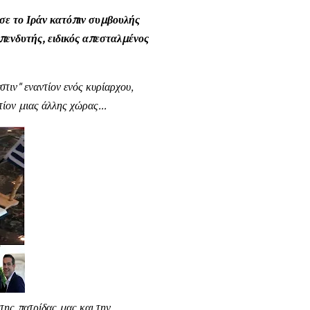
ισε το Ιράν κατόπιν συμβουλής
επενδυτής, ειδικός απεσταλμένος
τιν" εναντίον ενός κυρίαρχου,
τίον μιας άλλης χώρας...
της πατρίδας μας και την