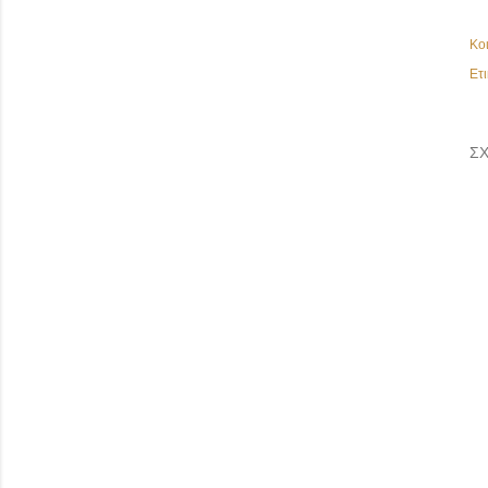
Κο
Ετι
ΣΧ