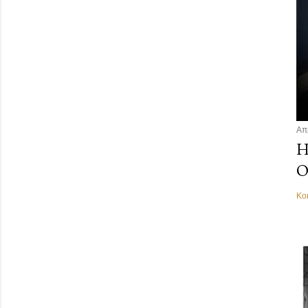
Απ
Η
Ο
Κο