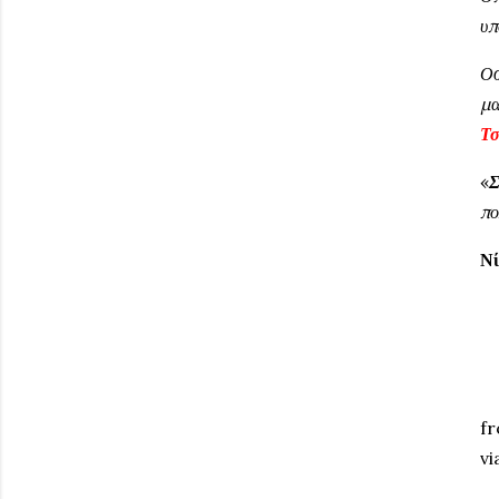
υπ
Οσ
μα
Τσ
«
Σ
πο
Νί
fr
vi