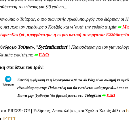
οθήκευση του έθνους για 99 χρόνια...
ονούπω ο Τσίπρας, ο πιο σιωνιστής πρωθυπουργός που διόρισαν οι ΗΠ
ς πει πως τον παρέσυρε ο Κοτζιάς και γι' αυτή την χυδαία ατιμία
➦
Μια
ίπρα-Κοτζιά, υπογράφτηκε η στρατιωτική συνεργασία Ελλάδας-Ι
ύνδρομο Τσίπρα
»
,
"
Syrizafication
"
!
Περισσότερα για τον
για νεολο
λιτικής επιστήμης
➦
ΕΔΩ
κη στα όπλα του Ιράν!
Επειδή η φίμωση κι η λογοκρισία από το 4ο Ράιχ είναι σκληρή κι αμεί
εθνοκάθαρση στην Παλαιστίνη και θα εντείνεται καθημερινά... όσοι κι 
➦
Για να μην "χαθούμε
" θα βρισκόμαστε στο Telegram
ΕΔΩ
om PRESS-GR | Ειδήσεις, Αποκαλύψεις και Σχόλια Χωρίς Φίλτρο
h
a
IFTTT