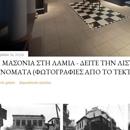
ριλίου 16, 2026
 ΜΑΣΟΝΊΑ ΣΤΗ ΛΑΜΊΑ - ΔΕΊΤΕ ΤΗΝ ΛΊΣ
ΝΌΜΑΤΑ (ΦΩΤΟΓΡΑΦΊΕΣ ΑΠΌ ΤΟ ΤΕΚ
ινή χρήση
Δημοσίευση σχολίου