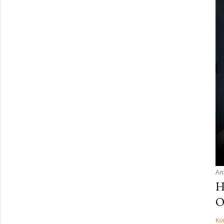
Απ
Η
Ο
Κο