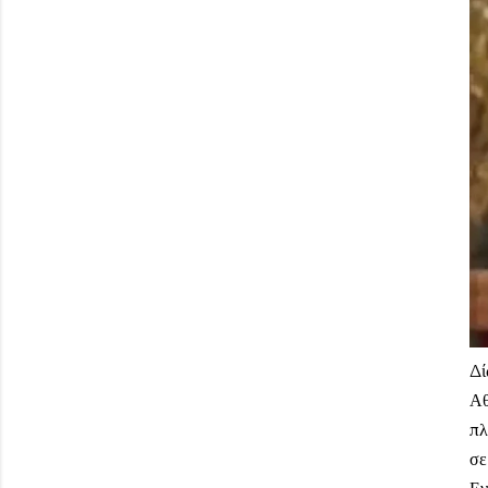
Δί
Αθ
πλ
σε
Εν