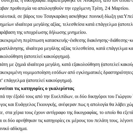
αβαν προθεσμία να απολογηθούν την ερχόμενη Τρίτη, 24 Μαρτίου.
αλυτικά, σε βάρος του Τσαγκαράκη ασκήθηκε ποινική δίωξη για:Υπε
ημείων ιδιαίτερα μεγάλης αξίας, τελεσθείσα κατά επάγγελμα (αποτε
ράβαση της υποχρέωσης δήλωσης μνημείου.
ακεκριμένη περίπτωση κατασκευής-έκθεσης διακίνησης-διάθεσης-κα
ραπλάνησης, ιδιαίτερα μεγάλης αξίας τελεσθείσα, κατά επάγγελμα κα
ακολούθηση (αποτελεί κακούργημα).
άτη με ζημιά ιδιαίτερα μεγάλη, κατά εξακολούθηση (αποτελεί κακού
ακεκριμένη νομιμοποίηση εσόδων από εγκληματικές δραστηριότητες,
τ' επάγγελμα (αποτελεί κακούργημα).
νείται τις κατηγορίες ο γκαλερίστας
τά την έξοδό τους από την Ευελπίδων, οι δύο δικηγόροι του Γιώργο
γος και Ευάγγελος Γκιουγκής, ανέφεραν πως η απολογία θα λάβει χώρ
τε, στα χέρια τους έχουν αντίγραφο της δικογραφίας, το οποίο θα εξετ
ι οι δύο αρνήθηκαν τις κατηγορίες εκ μέρους του πελάτη τους, λέγοντ
ινικό αδίκημα.