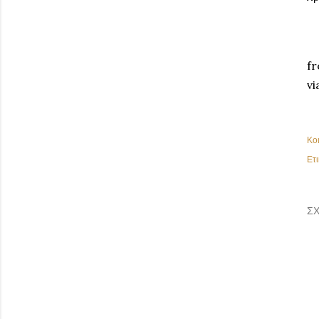
fr
vi
Κο
Ετι
ΣΧ