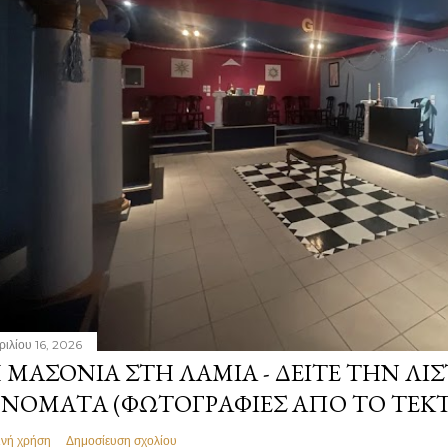
ριλίου 16, 2026
 ΜΑΣΟΝΊΑ ΣΤΗ ΛΑΜΊΑ - ΔΕΊΤΕ ΤΗΝ ΛΊΣ
ΝΌΜΑΤΑ (ΦΩΤΟΓΡΑΦΊΕΣ ΑΠΌ ΤΟ ΤΕΚ
ινή χρήση
Δημοσίευση σχολίου