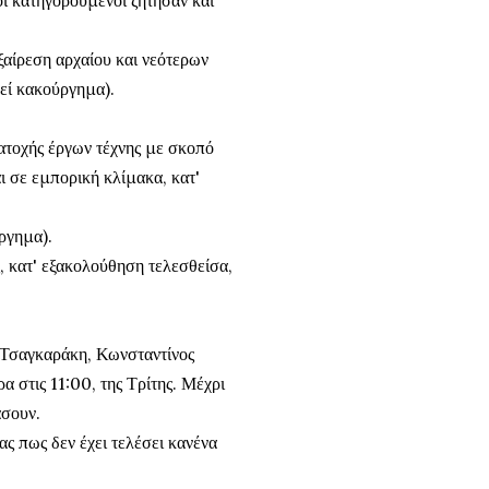
ξαίρεση αρχαίου και νεότερων
λεί κακούργημα).
τοχής έργων τέχνης με σκοπό
ι σε εμπορική κλίμακα, κατ'
ργημα).
 κατ' εξακολούθηση τελεσθείσα,
υ Τσαγκαράκη, Κωνσταντίνος
α στις 11:00, της Τρίτης. Μέχρι
άσουν.
ας πως δεν έχει τελέσει κανένα