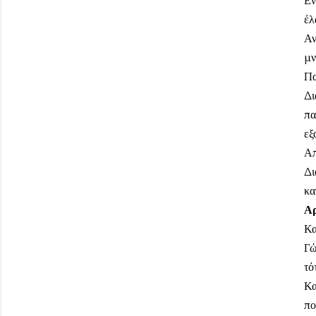
έλ
Αν
μν
Πα
Δι
πα
εξ
Απ
Δι
κα
Αρ
Κα
Γώ
τό
Κα
πο