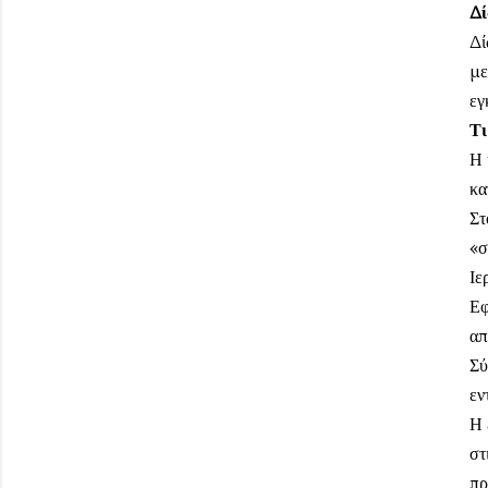
Δί
Δί
με
εγ
Τι
Η 
κα
Στ
«σ
Ιε
Εφ
απ
Σύ
εν
Η 
στ
πρ