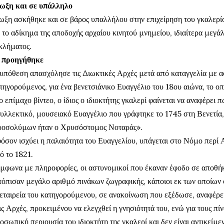
ωξη και σε υπάλληλο
ωξη ασκήθηκε και σε βάρος υπαλλήλου στην επιχείρηση του γκαλερίσ
 το αδίκημα της αποδοχής αρχαίου κινητού μνημείου, ιδιαίτερα μεγάλ
κλήματος.
 προηγήθηκε
υπόθεση απασχόλησε τις Διωκτικές Αρχές μετά από καταγγελία με α
τηγορούμενος, για ένα βενετσιάνικο Ευαγγέλιο του 18ου αιώνα, το ο
ο επίμαχο βίντεο, ο ίδιος ο ιδιοκτήτης γκαλερί φαίνεται να αναφέρει π
υλλεκτικό, μουσειακό Ευαγγέλιο που γράφτηκε το 1745 στη Βενετία,
ροσολύμων ήταν ο Χρυσόστομος Νοταράς».
όσον ισχύει η παλαιότητα του Ευαγγελίου, υπάγεται στο Νόμο περί Α
ό το 1821.
μφωνα με πληροφορίες, οι αστυνομικοί που έκαναν έφοδο σε αποθή
τόπισαν μεγάλο αριθμό πινάκων ζωγραφικής, κάποιοι εκ των οποίων φα
εταιρεία του κατηγορούμενου, σε ανακοίνωση που εξέδωσε, αναφέρε
ις Αρχές, προκειμένου να ελεγχθεί η γνησιότητά του, ενώ για τους πί
οσωπική περιουσία του ιδιοκτήτη της γκαλερί και δεν είναι αντικείμ