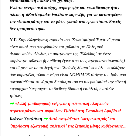
κατασκευαστή όπλων του 卐σραήλ.
Ενώ το κέντρο ανάπτυξης, παραγωγής και εκπαίδευσης ήταν
άδειο, η «Earthquake Faction» παρενέβη για να καταστρέψει
τον εξοπλισμό της και να βάλει φωτιά στο εργοστάσιο. Κανείς
δεν τραυματίστηκε.
Υ.Γ.
Στην ελληνόφωνη αποικία του "Συνασπισμού Έπστιν" ποιοι
είναι αυτοί που αποφάσισαν και μάλιστα με Πολεμικό
Ανακοινωθέν Δένδια, τη συμμετοχή της 'Ελλάδας" σε έναν
παράνομο πόλεμο (η επίθεση έγινε από τους αμερικανοσιωνιστές)
και σύμφωνα με το λεγόμενο "διεθνές δίκαιο" που όλοι πιπιλίζουν
σαν καραμέλα, τώρα η χώρα είναι ΝΟΜΙΜΩΣ στόχος του Ιράν που
υπερασπίζεται το νόμιμο δικαίωμα του να υπερασπιστεί την εθνική
κυριαρχία; Υπερισχύει το διεθνές δίκαιο ή εκτέλεση εντολών
τρίτων;
➦
«Απλή μισθοφορική ενέργεια η αποστολή ελληνικών
στρατευμάτων και πυραύλων Patriot στη Σαουδική Αραβία»!
➦
Ιωάννα Υψηλάντη
Αυτό ονομάζεται "πατριωτισμός" και
"περήφανη εξωτερική πολιτική" της ξεπουλημένης κυβέρνησης...