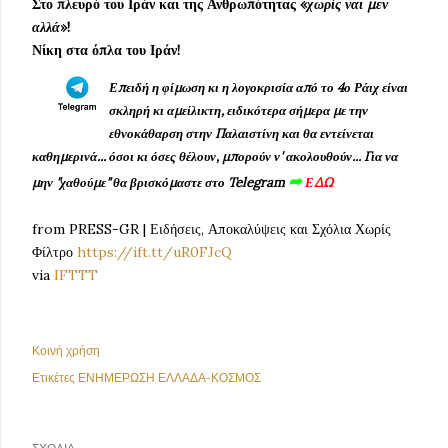
Στο πλευρό του Ιράν και της Ανθρωπότητας «
χωρίς ναι μεν
αλλά
»!
Νίκη στα όπλα του Ιράν!
Επειδή η φίμωση κι η λογοκρισία από το 4ο Ράιχ είναι
σκληρή κι αμείλικτη, ειδικότερα σήμερα με την
εθνοκάθαρση στην Παλαιστίνη και θα εντείνεται
καθημερινά... όσοι κι όσες θέλουν, μπορούν ν' ακολουθούν...
Για να
➦
μην "χαθούμε
" θα βρισκόμαστε στο Telegram
ΕΔΩ
from PRESS-GR | Ειδήσεις, Αποκαλύψεις και Σχόλια Χωρίς
Φίλτρο
https://ift.tt/uR0FJcQ
via
IFTTT
Κοινή χρήση
Ετικέτες
ΕΝΗΜΕΡΩΣΗ ΕΛΛΑΔΑ-ΚΟΣΜΟΣ