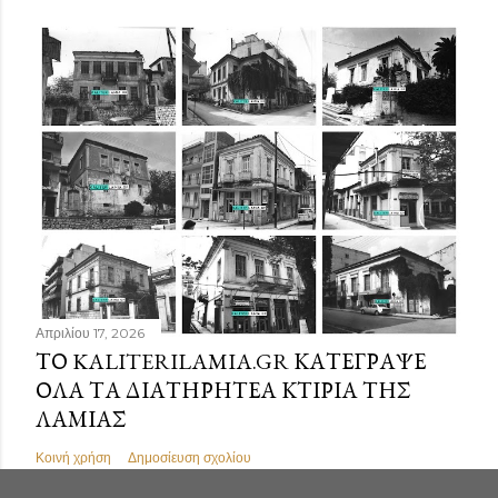
Απριλίου 17, 2026
ΤΟ KALITERILAMIA.GR ΚΑΤΈΓΡΑΨΕ
ΌΛΑ ΤΑ ΔΙΑΤΗΡΗΤΈΑ ΚΤΊΡΙΑ ΤΗΣ
ΛΑΜΊΑΣ
Κοινή χρήση
Δημοσίευση σχολίου