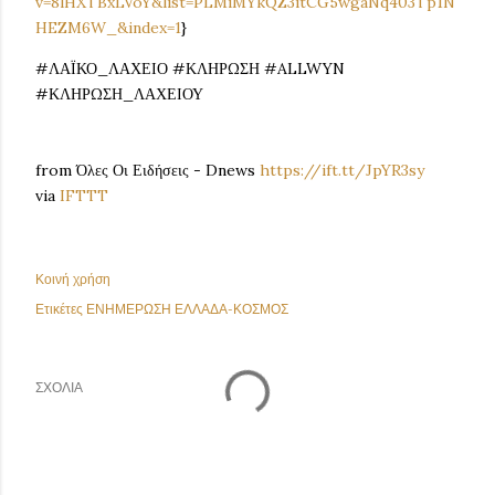
v=8lHXTBxLVoY&list=PLMiMYkQZ3itCG5wgaNq403Tp1N
HEZM6W_&index=1
}
#ΛΑΪΚΟ_ΛΑΧΕΙΟ #ΚΛΗΡΩΣΗ #ALLWYN
#ΚΛΗΡΩΣΗ_ΛΑΧΕΙΟΥ
from Όλες Οι Ειδήσεις - Dnews
https://ift.tt/JpYR3sy
via
IFTTT
Κοινή χρήση
Ετικέτες
ΕΝΗΜΕΡΩΣΗ ΕΛΛΑΔΑ-ΚΟΣΜΟΣ
ΣΧΌΛΙΑ