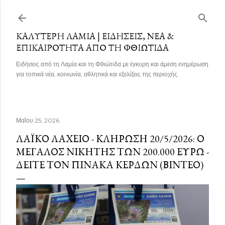
Μετάβαση στο κύριο περιεχόμενο
ΚΑΛΎΤΕΡΗ ΛΑΜΊΑ | ΕΙΔΉΣΕΙΣ, ΝΈΑ &
ΕΠΙΚΑΙΡΌΤΗΤΑ ΑΠΌ ΤΗ ΦΘΙΏΤΙΔΑ
Ειδήσεις από τη Λαμία και τη Φθιώτιδα με έγκυρη και άμεση ενημέρωση
για τοπικά νέα, κοινωνία, αθλητικά και εξελίξεις της περιοχής.
Μαΐου 25, 2026
ΛΑΪΚΌ ΛΑΧΕΊΟ - ΚΛΉΡΩΣΗ 20/5/2026: Ο
ΜΕΓΆΛΟΣ ΝΙΚΗΤΉΣ ΤΩΝ 200.000 ΕΥΡΏ -
ΔΕΊΤΕ ΤΟΝ ΠΊΝΑΚΑ ΚΕΡΔΏΝ (ΒΊΝΤΕΟ)