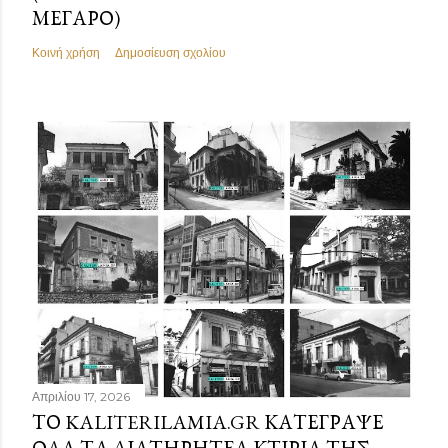
ΜΈΓΑΡΟ)
Κοινή χρήση
Δημοσίευση σχολίου
Απριλίου 17, 2026
ΤΟ KALITERILAMIA.GR ΚΑΤΈΓΡΑΨΕ
ΌΛΑ ΤΑ ΔΙΑΤΗΡΗΤΈΑ ΚΤΊΡΙΑ ΤΗΣ