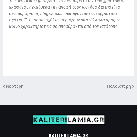
To kaliterilamia.gr σέβεται το δικαίωμα όλων των χρηστών να
εκφράζουν ελεύθερα την άποψή τους ωστόσο διατηρεί το
δικαίωμα, να μην δημοσιεύει συκοφαντικά και υβριστικά
σχόλια. Έτσι όποια σχόλια, περιέχουν ακατάλληλα προς το
κοινό χαρακτηριστικά θα αποσύρονται από τον ιστότοπο.
Νεότερη
Παλαιότερη
KALITERILAMIA.GR