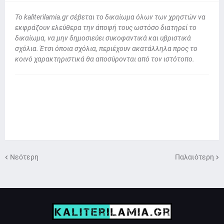
To kaliterilamia.gr σέβεται το δικαίωμα όλων των χρηστών να
εκφράζουν ελεύθερα την άποψή τους ωστόσο διατηρεί το
δικαίωμα, να μην δημοσιεύει συκοφαντικά και υβριστικά
σχόλια. Έτσι όποια σχόλια, περιέχουν ακατάλληλα προς το
κοινό χαρακτηριστικά θα αποσύρονται από τον ιστότοπο.
Νεότερη
Παλαιότερη