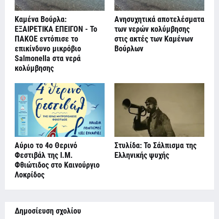
Καμένα Βούρλα:
Ανησυχητικά αποτελέσματα
ΕΞΑΙΡΕΤΙΚΑ ΕΠΕΙΓΟΝ - Το
των νερών κολύμβησης
ΠΑΚΟΕ εντόπισε το
στις ακτές των Καμένων
επικίνδυνο μικρόβιο
Βούρλων
Salmonella στα νερά
κολύμβησης
Αύριο το 4ο Θερινό
Στυλίδα: Το Σάλπισμα της
Φεστιβάλ της Ι.Μ.
Ελληνικής ψυχής
Φθιώτιδος στο Καινούργιο
Λοκρίδος
Δημοσίευση σχολίου