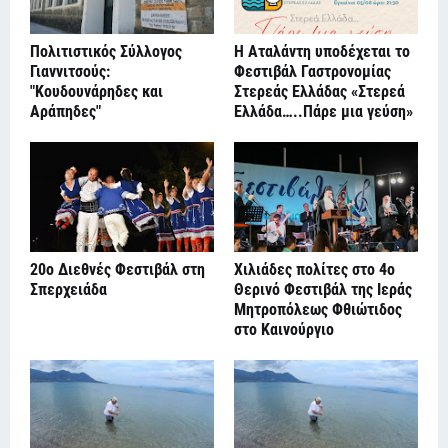
Πολιτιστικός Σύλλογος
Η Αταλάντη υποδέχεται το
Γιαννιτσούς:
Φεστιβάλ Γαστρονομίας
"Κουδουνάρηδες και
Στερεάς Ελλάδας «Στερεά
Αράπηδες"
Ελλάδα…..Πάρε μια γεύση»
20o Διεθνές Φεστιβάλ στη
Χιλιάδες πολίτες στο 4ο
Σπερχειάδα
Θερινό Φεστιβάλ της Ιεράς
Μητροπόλεως Φθιώτιδος
στο Καινούργιο