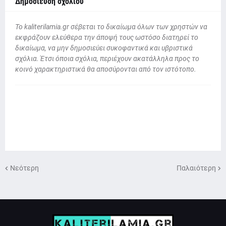
Δημοσίευση σχολίου
To kaliterilamia.gr σέβεται το δικαίωμα όλων των χρηστών να
εκφράζουν ελεύθερα την άποψή τους ωστόσο διατηρεί το
δικαίωμα, να μην δημοσιεύει συκοφαντικά και υβριστικά
σχόλια. Έτσι όποια σχόλια, περιέχουν ακατάλληλα προς το
κοινό χαρακτηριστικά θα αποσύρονται από τον ιστότοπο.
Νεότερη
Παλαιότερη