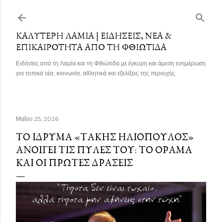
Μετάβαση στο κύριο περιεχόμενο
ΚΑΛΎΤΕΡΗ ΛΑΜΊΑ | ΕΙΔΉΣΕΙΣ, ΝΈΑ &
ΕΠΙΚΑΙΡΌΤΗΤΑ ΑΠΌ ΤΗ ΦΘΙΏΤΙΔΑ
Ειδήσεις από τη Λαμία και τη Φθιώτιδα με έγκυρη και άμεση ενημέρωση
για τοπικά νέα, κοινωνία, αθλητικά και εξελίξεις της περιοχής.
Μαΐου 25, 2026
ΤΟ ΊΔΡΥΜΑ «ΤΆΚΗΣ ΗΛΙΌΠΟΥΛΟΣ»
ΑΝΟΊΓΕΙ ΤΙΣ ΠΎΛΕΣ ΤΟΥ: ΤΟ ΌΡΑΜΑ
ΚΑΙ ΟΙ ΠΡΏΤΕΣ ΔΡΆΣΕΙΣ