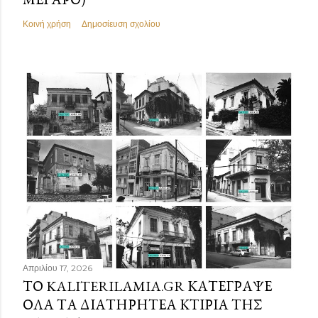
Κοινή χρήση
Δημοσίευση σχολίου
Απριλίου 17, 2026
ΤΟ KALITERILAMIA.GR ΚΑΤΈΓΡΑΨΕ
ΌΛΑ ΤΑ ΔΙΑΤΗΡΗΤΈΑ ΚΤΊΡΙΑ ΤΗΣ