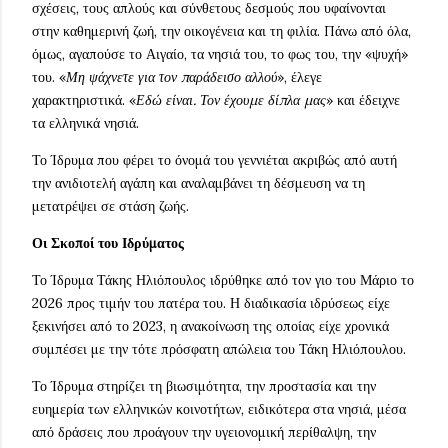
σχέσεις, τους απλούς και σύνθετους δεσμούς που υφαίνονται
στην καθημερινή ζωή, την οικογένεια και τη φιλία. Πάνω από όλα,
όμως, αγαπούσε το Αιγαίο, τα νησιά του, το φως του, την «ψυχή»
του. «
Μη ψάχνετε για τον παράδεισο αλλού
», έλεγε
χαρακτηριστικά. «
Εδώ είναι. Τον έχουμε δίπλα μας
» και έδειχνε
τα ελληνικά νησιά.
Το Ίδρυμα που φέρει το όνομά του γεννιέται ακριβώς από αυτή
την ανιδιοτελή αγάπη και αναλαμβάνει τη δέσμευση να τη
μετατρέψει σε στάση ζωής.
Οι Σκοποί του Ιδρύματος
Το Ίδρυμα Τάκης Ηλιόπουλος ιδρύθηκε από τον γιο του Μάριο το
2026 προς τιμήν του πατέρα του. Η διαδικασία ιδρύσεως είχε
ξεκινήσει από το 2023, η ανακοίνωση της οποίας είχε χρονικά
συμπέσει με την τότε πρόσφατη απώλεια του Τάκη Ηλιόπουλου.
Το Ίδρυμα στηρίζει τη βιωσιμότητα, την προστασία και την
ευημερία των ελληνικών κοινοτήτων, ειδικότερα στα νησιά, μέσα
από δράσεις που προάγουν την υγειονομική περίθαλψη, την