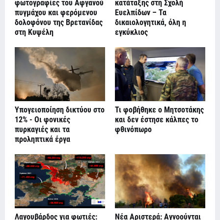
φωτογραφίες του Αφγανού
κατάταξης στη Σχολή
πυγμάχου και φερόμενου
Ευελπίδων – Τα
δολοφόνου της Βρετανίδας
δικαιολογητικά, όλη η
στη Κυψέλη
εγκύκλιος
Υπογειοποίηση δικτύου στο
Τι φοβήθηκε ο Μητσοτάκης
12% - Οι φονικές
και δεν έστησε κάλπες το
πυρκαγιές και τα
φθινόπωρο
προληπτικά έργα
Λαγουβάρδος για φωτιές:
Νέα Αριστερά: Αγνοούνται