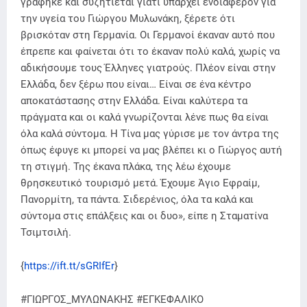
γράφηκε και συζητιέται γιατί υπάρχει ενδιαφέρον για
την υγεία του Γιώργου Μυλωνάκη, ξέρετε ότι
βρισκόταν στη Γερμανία. Οι Γερμανοί έκαναν αυτό που
έπρεπε και φαίνεται ότι το έκαναν πολύ καλά, χωρίς να
αδικήσουμε τους Έλληνες γιατρούς. Πλέον είναι στην
Ελλάδα, δεν ξέρω που είναι… Είναι σε ένα κέντρο
αποκατάστασης στην Ελλάδα. Είναι καλύτερα τα
πράγματα και οι καλά γνωρίζονται λένε πως θα είναι
όλα καλά σύντομα. Η Τίνα μας γύρισε με τον άντρα της
όπως έφυγε κι μπορεί να μας βλέπει κι ο Γιώργος αυτή
τη στιγμή. Της έκανα πλάκα, της λέω έχουμε
θρησκευτικό τουρισμό μετά. Έχουμε Άγιο Εφραίμ,
Πανορμίτη, τα πάντα. Σιδερένιος, όλα τα καλά και
σύντομα στις επάλξεις και οι δυο», είπε η Σταματίνα
Τσιμτσιλή.
{
https://ift.tt/sGRIfEr
}
#ΓΙΩΡΓΟΣ_ΜΥΛΩΝΑΚΗΣ #ΕΓΚΕΦΑΛΙΚΟ