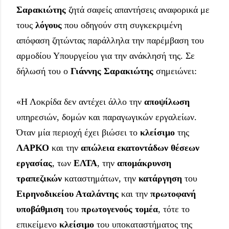
Σαρακιώτης
 ζητά σαφείς απαντήσεις αναφορικά με 
τους 
λόγους
 που οδηγούν στη συγκεκριμένη 
απόφαση ζητώντας παράλληλα την παρέμβαση του 
αρμοδίου Υπουργείου για την ανάκλησή της. Σε 
δήλωσή του ο 
Γιάννης Σαρακιώτης
 σημειώνει:
«Η Λοκρίδα δεν αντέχει άλλο την 
αποψίλωση 
υπηρεσιών, δομών και παραγωγικών εργαλείων. 
Όταν μία περιοχή έχει βιώσει το 
κλείσιμο
 της 
ΛΑΡΚΟ
 και την 
απώλεια εκατοντάδων θέσεων 
εργασίας
, των 
ΕΛΤΑ
, την 
απομάκρυνση 
τραπεζικών 
καταστημάτων, την 
κατάργηση
 του 
Ειρηνοδικείου Αταλάντης
 και την 
πρωτοφανή 
υποβάθμιση
 του 
πρωτογενούς τομέα
, τότε το 
επικείμενο 
κλείσιμο
 του υποκαταστήματος της 