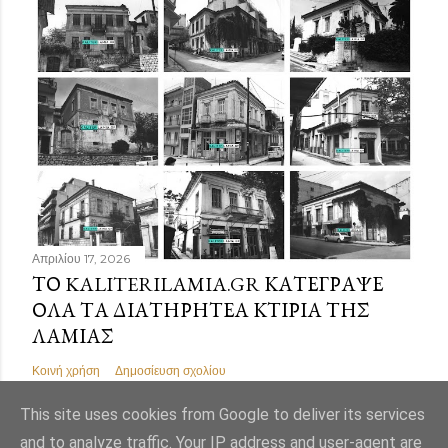
Απριλίου 17, 2026
ΤΟ KALITERILAMIA.GR ΚΑΤΈΓΡΑΨΕ
ΌΛΑ ΤΑ ΔΙΑΤΗΡΗΤΈΑ ΚΤΊΡΙΑ ΤΗΣ
ΛΑΜΊΑΣ
Κοινή χρήση
Δημοσίευση σχολίου
This site uses cookies from Google to deliver its services
and to analyze traffic. Your IP address and user-agent are