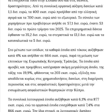
να ενισχύονται τόσο στην Ελλάδα όσο και στις διεθνείς
δραστηριότητες. Από τη συνολική οργανική αύξηση δανείων κατά
1,1 δισ. ευρώ, τα 400 εκατ. ευρώ προήλθαν από την ελληνική
αγορά και τα 700 εκατ. ευρώ από το εξωτερικό. Το σύνολο των
χορηγήσεων προ προβλέψεων ανήλθε σε 57,1 δισ. ευρώ, έναντι 53
δισ. ευρώ το πρώτο τρίμηνο του 2025. Τα επιχειρηματικά δάνεια
έφθασαν τα 35,2 δισ. ευρώ, τα στεγαστικά τα 13,1 δισ. ευρώ και τα
καταναλωτικά τα 5 δισ. ευρώ.
Στο μέτωπο των εσόδων, τα καθαρά έσοδα από τόκους αυξήθηκαν
κατά 4% και ανήλθαν σε 664 εκατ. ευρώ, παρά τη μείωση των
επιτοκίων της Ευρωπαϊκής Κεντρικής Τράπεζας. Τα έσοδα από
αμοιβές και προμήθειες κατέγραψαν ακόμη μεγαλύτερη άνοδο, της
τάξης του 19,9%, φθάνοντας τα 203 εκατ. ευρώ, εξέλιξη που
αποδίδεται κυρίως στις χρηματοδοτήσεις δανείων, στη διαχείριση
περιουσίας και στις ασφαλιστικές δραστηριότητες μετά την
ενσωμάτωση ασφαλιστικών θυγατρικών στην Κύπρο.
Τα συνολικά λειτουργικά έσοδα αυξήθηκαν κατά 6,1% στα 877
εκατ. ευρώ, ενώ τα οργανικά έσοδα ενισχύθηκαν κατά 7,4% στα
866 εκατ. ευρώ. Την ίδια στιγμή, οι λειτουργικές δαπάνες