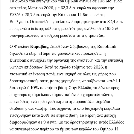
Το σύνολο του ενεργητικού του Ομίλου ανήλθε σε 108 δισ. ευρώ
στο τέλος Μαρτίου 2026, με 62,3 δισ. ευρώ να αφορούν την
Ελλάδα, 28,7 δισ. ευρώ την Κύπρο και 14 δισ. ευρώ τη
Βουλγαρία. Οι καταθέσεις πελατών διαμορφώθηκαν στα 82,4 δισ.
ευρώ, ενώ ο δείκτης κάλυψης ρευστότητας ανήλθε στο 165,3%,
υπογραμμίζοντας την ισχυρή ρευστότητα της τράπεζας.
O
Φωκίων Καραβίας
, Διευθύνων Σύμβουλος της Eurobank
δήλωσε τα εξής: «Παρά τις γεωπολιτικές προκλήσεις, η
Eurobank συνεχίζει την οργανική της ανάπτυξη και την επίτευξη
υψηλών επιδόσεων. Κατά το πρώτο τρίμηνο του 2026, η
πιστωτική επέκταση παρέμεινε ισχυρή σε όλες τις χώρες που
δραστηριοποιούμαστε, με τις χορηγήσεις να αυξάνονται κατά 1,1
δισ. ευρώ ή 10% σε ετήσια βάση. Στην Ελλάδα, τα δάνεια προς
επιχειρήσεις σημείωσαν σημαντική άνοδο χρηματοδοτώντας
επενδύσεις, ενώ η στεγαστική πίστη παρουσιάζει σημάδια
σταδιακής ανάκαμψης. Ταυτόχρονα, τα υπό διαχείριση κεφάλαια
ενισχύθηκαν κατά 26% σε ετήσια βάση. Τα κέρδη ανά μετοχή
διαμορφωθήκαν σε 9 σεντς, με τις δραστηριότητες εκτός Ελλάδος
να συνεισφέρουν περίπου το ήμισυ των κερδών του Ομίλου. Η