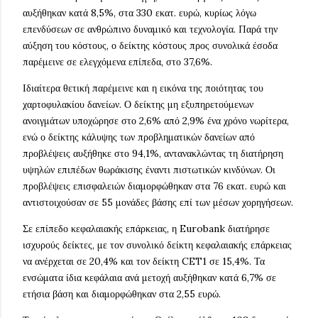
αυξήθηκαν κατά 8,5%, στα 330 εκατ. ευρώ, κυρίως λόγω
επενδύσεων σε ανθρώπινο δυναμικό και τεχνολογία. Παρά την
αύξηση του κόστους, ο δείκτης κόστους προς συνολικά έσοδα
παρέμεινε σε ελεγχόμενα επίπεδα, στο 37,6%.
Ιδιαίτερα θετική παρέμεινε και η εικόνα της ποιότητας του
χαρτοφυλακίου δανείων. Ο δείκτης μη εξυπηρετούμενων
ανοιγμάτων υποχώρησε στο 2,6% από 2,9% ένα χρόνο νωρίτερα,
ενώ ο δείκτης κάλυψης των προβληματικών δανείων από
προβλέψεις αυξήθηκε στο 94,1%, αντανακλώντας τη διατήρηση
υψηλών επιπέδων θωράκισης έναντι πιστωτικών κινδύνων. Οι
προβλέψεις επισφαλειών διαμορφώθηκαν στα 76 εκατ. ευρώ και
αντιστοιχούσαν σε 55 μονάδες βάσης επί των μέσων χορηγήσεων.
Σε επίπεδο κεφαλαιακής επάρκειας, η Eurobank διατήρησε
ισχυρούς δείκτες, με τον συνολικό δείκτη κεφαλαιακής επάρκειας
να ανέρχεται σε 20,4% και τον δείκτη CET1 σε 15,4%. Τα
ενσώματα ίδια κεφάλαια ανά μετοχή αυξήθηκαν κατά 6,7% σε
ετήσια βάση και διαμορφώθηκαν στα 2,55 ευρώ.