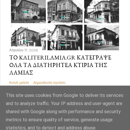
Απριλίου 17, 2026
ΤΟ KALITERILAMIA.GR ΚΑΤΈΓΡΑΨΕ
ΌΛΑ ΤΑ ΔΙΑΤΗΡΗΤΈΑ ΚΤΊΡΙΑ ΤΗΣ
ΛΑΜΊΑΣ
Κοινή χρήση
Δημοσίευση σχολίου
This site uses cookies from Google to deliver its services
and to analyze traffic. Your IP address and user-agent are
shared with Google along with performance and security
Από το Blogger
metrics to ensure quality of service, generate usage
statistics, and to detect and address abuse.
Εικόνες θέματος από
Mae Burke