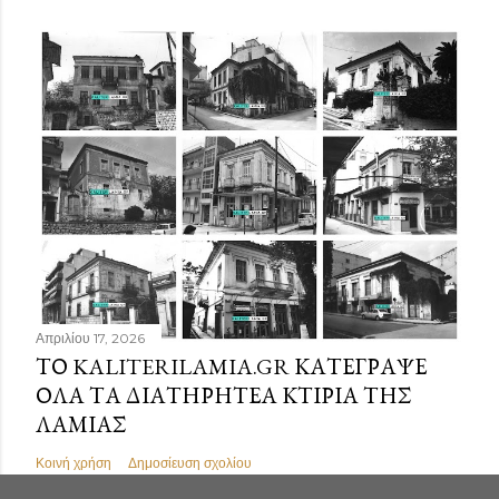
Απριλίου 17, 2026
ΤΟ KALITERILAMIA.GR ΚΑΤΈΓΡΑΨΕ
ΌΛΑ ΤΑ ΔΙΑΤΗΡΗΤΈΑ ΚΤΊΡΙΑ ΤΗΣ
ΛΑΜΊΑΣ
Κοινή χρήση
Δημοσίευση σχολίου