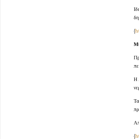
Ιδ
δη
{
h
Μι
Πρ
πε
Η 
νε
Τα
πρ
Απ
{
h