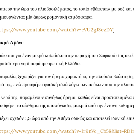
ιαίτερα την ώρα του ηλιοβασιλέματος, το τοπίο «βάφεται» με ροζ και
μιουργώντας μία άκρως ρομαντική ατμόσφαιρα.
ttps://www.youtube.com/watch?v=cVU2gJ3ezDY
}
κρό Αμόνι:
όκειται για έναν μικρό κολπίσκο στην περιοχή του Σοφικού στις ακτ
ρισσότερο νησί παρά ηπειρωτική Ελλάδα.
παραλία, ξεχωρίζει για τον ήρεμο χαρακτήρα, την πλούσια βλάστηση,
ρά της, ενώ προσφέρει φυσική σκιά λόγω των πεύκων που την πλαισ
 νερά της, παραμένουν συνήθως ήρεμα, καθώς είναι προστατευμένα α
οσφέρει το αίσθημα της απομόνωσης μακριά από την έντονη καθημερ
έχει σχεδόν 1,5 ώρα από την Αθήνα οδικώς και αποτελεί ιδανική επιλ
ttps://www.youtube.com/watch?v=Ir9nVc_Cb58&list=RDI