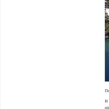
Πα
Η
σύ