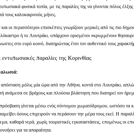
τυπωσιακά φυσικά τοπία, με τις παραλίες της να γίνονται πόλος έλξης 
τά τους καλοκαιρινούς μήνες.
 και οι περισσότεροι επισκέπτες γνωρίζουν μερικές από τις πιο δημο
λόκαστρο ή το Λουτράκι, υπάρχουν ορισμένοι «κρυμμένοι» θησαυρο
νωστες στο ευρύ κοινό, διατηρώντας έτσι τον αυθεντικό τους χαρακτή
 εντυπωσιακές παραλίες της Κορινθίας
αλωσιά:
 απόσταση μόλις μία ώρα από την Αθήνα, κοντά στο Λουτράκι, απλώ
τή ανάμεσα σε βράχους και πλούσια βλάστηση που διατηρεί τον ήρεμ
πρόσβαση γίνεται μέσω ενός σύντομου χωματόδρομου, ωστόσο τα κα
ταμείβει όσους επιχειρούν να περάσουν την μέρα τους εκεί. Η παραλί
εμα, καθαρά νερά, χωρίς τουριστικές εγκαταστάσεις, επομένως οι επ
ονοήσει για τα απαραίτητα.