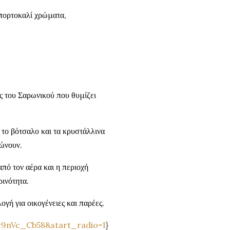
 πορτοκαλί χρώματα,
ές του Σαρωνικού που θυμίζει
 το βότσαλο και τα κρυστάλλινα
ιώνουν.
πό τον αέρα και η περιοχή
ινότητα.
ογή για οικογένειες και παρέες.
r9nVc_Cb58&start_radio=1
}