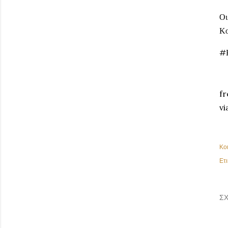
Οι
Κο
#
fr
vi
Κο
Ετι
ΣΧ