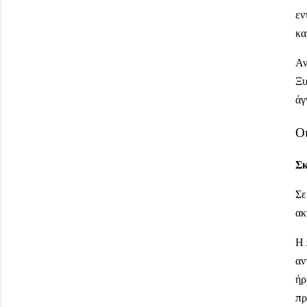
εν
κα
Αν
Ξυ
άγ
Οι
Σκ
Σε
ακ
Η 
αν
ήρ
πρ