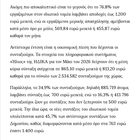
Ακόμη πιο αποκαλυπτικό είναι το γεγονός ότι το 76,8% των
εργαζομένων στον ιδιωτικό τομέα λαμβάνει αποδοχές έως 1.200
ευρώ μεικτά, ενώ οι εργαζόμενοι μερικής απασχόλησης αμείβονται
κατά μέσο όρο με μόλις 569,84 ευρώ μεικτά ή 455,87 ευρώ
καθαρά τον μήνα.
Αντίστοιχα έντονη είναι η οικονομική πίεση που δέχονται οι
συνταξιούχοι. Τα στοιχεία του πληροφοριακού συστήματος
«Ήλιος» της ΗΔΙΚΑ για τον Μάιο του 2026 δείχνουν ότι η μέση
κύρια σύνταξη ανέρχεται σε 865,10 ευρώ μεικτά ή 813,20 ευρώ
καθαρά για το σύνολο των 2.534.582 συνταξιούχων της χώρας.
Παράλληλα, το 34,9% των συνταξιούχων, δηλαδή 885.719 άτομα,
λαμβάνει σύνταξη έως 700 ευρώ μεικτά, ενώ το 16,3% ή 413.796
συνταξιούχοι ζουν με συντάξεις που δεν ξεπερνούν τα 500 ευρώ
μεικτά. Την ίδια ώρα, οι νέες συντάξεις του ιδιωτικού τομέα
υπολείπονται κατά 45,7% των αντίστοιχων συντάξεων του
Δημοσίου, καθώς διαμορφώνονται κατά μέσο όρο στα 763 ευρώ
έναντι 1.400 ευρώ.