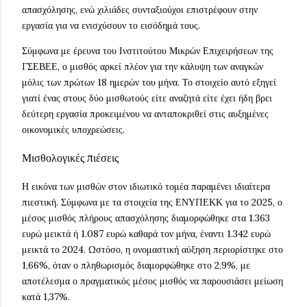
απασχόλησης, ενώ χιλιάδες συνταξιούχοι επιστρέφουν στην
εργασία για να ενισχύσουν το εισόδημά τους.
Σύμφωνα με έρευνα του Ινστιτούτου Μικρών Επιχειρήσεων της
ΓΣΕΒΕΕ, ο μισθός αρκεί πλέον για την κάλυψη των αναγκών
μόλις των πρώτων 18 ημερών του μήνα. Το στοιχείο αυτό εξηγεί
γιατί ένας στους δύο μισθωτούς είτε αναζητά είτε έχει ήδη βρει
δεύτερη εργασία προκειμένου να ανταποκριθεί στις αυξημένες
οικονομικές υποχρεώσεις.
Μισθολογικές πιέσεις
Η εικόνα των μισθών στον ιδιωτικό τομέα παραμένει ιδιαίτερα
πιεστική. Σύμφωνα με τα στοιχεία της ΕΝΥΠΕΚΚ για το 2025, ο
μέσος μισθός πλήρους απασχόλησης διαμορφώθηκε στα 1.363
ευρώ μεικτά ή 1.087 ευρώ καθαρά τον μήνα, έναντι 1.342 ευρώ
μεικτά το 2024. Ωστόσο, η ονομαστική αύξηση περιορίστηκε στο
1,66%, όταν ο πληθωρισμός διαμορφώθηκε στο 2,9%, με
αποτέλεσμα ο πραγματικός μέσος μισθός να παρουσιάσει μείωση
κατά 1,37%.