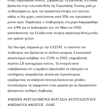
στους ευρωπαϊκούς δείκτες. Σύμφωνα με τη Eurostat, η Ελλάδα
βρίσκεται στην τελευταία θέση της Ευρωπαϊκής Ένωσης μαζί με
τη Βουλγαρία ως προς την αγοραστική δύναμη των πολιτών,
καθώς οι δύο χώρες υπολείπονται κατά 32% του ευρωπαϊκού
μέσου όρου. Παράλληλα, ο πληθωρισμός στη χώρα διαμορφώθηκε
στο 4,9% για το δωδεκάμηνο έως τον Μάιο του 2026,
κατατάσσοντας την Ελλάδα στην τέταρτη υψηλότερη θέση μεταξύ
των κρατών-μελών.
Την ίδια ώρα, σύμφωνα με την ΕΛΣΤΑΤ, το ποσοστό του
πληθυσμού που βρίσκεται σε κίνδυνο φτώχειας ή κοινωνικού
αποκλεισμού αυξήθηκε στο 27,5% το 2025, επηρεάζοντας
περίπου 2,8 εκατομμύρια πολίτες. Τα στοιχεία αυτά
επιβεβαιώνουν ότι η ακρίβεια εξακολουθεί να εξανεμίζει τα
εισοδήματα, αναγκάζοντας ολοένα και περισσότερους
εργαζόμενους να αναζητούν δεύτερη δουλειά και χιλιάδες
συνταξιούχους να παραμένουν στην εργασία για να εξασφαλίσουν
αξιοπρεπείς συνθήκες διαβίωσης.
#ΜΙΣΘΟΙ #ΕΡΓΑΖΟΜΕΝΟΙ #ΕΡΓΑΣΙΑ #ΣΥΝΤΑΞΙΟΥΧΟΙ
#ΜΙΣΘΩΤΟΙ #ΚΟΣΤΟΣ_ΖΩΗΣ