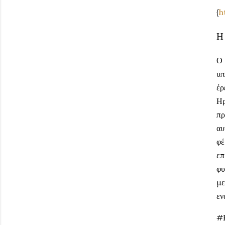
{
h
Η
Ο 
υπ
έρ
Ηρ
πρ
αυ
φέ
επ
φυ
με
εν
#