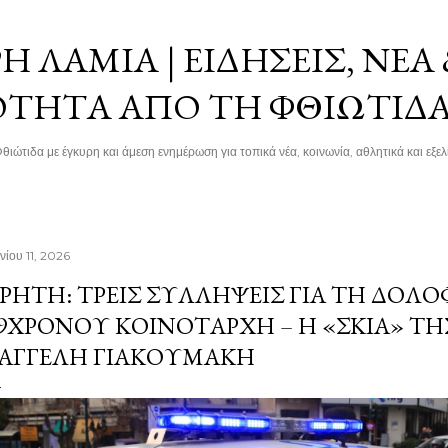
Μετάβαση στο κύριο περιεχόμενο
 ΛΑΜΊΑ | ΕΙΔΉΣΕΙΣ, ΝΈΑ
ΌΤΗΤΑ ΑΠΌ ΤΗ ΦΘΙΏΤΙΔ
θιώτιδα με έγκυρη και άμεση ενημέρωση για τοπικά νέα, κοινωνία, αθλητικά και εξελί
νίου 11, 2026
ΡΉΤΗ: ΤΡΕΙΣ ΣΥΛΛΉΨΕΙΣ ΓΙΑ ΤΗ ΔΟΛ
9ΧΡΟΝΟΥ ΚΟΙΝΟΤΆΡΧΗ – Η «ΣΚΙΆ» Τ
ΑΓΓΈΛΗ ΓΙΑΚΟΥΜΆΚΗ