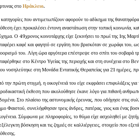
ρτυνας στο
Ηράκλειο
.
 κατηγορίες που αντιμετωπίζουν αφορούν το αδίκημα της θανατηφόρα
όθεση έχει προκαλέσει έντονη αναστάτωση στην τοπική κοινωνία, κα
ύχημα. Ο 49χρονος κοινοτάρχης είχε ξεκινήσει το πρωί της 1ης Μαρ
ταφέρει καφέ και φαγητό σε εργάτη που βρισκόταν σε χωράφι του, ω
οορισμό του. Λίγη ώρα αργότερα επέστρεψε στο σπίτι του σοβαρά τ
ταφέρθηκε στο Κέντρο Υγείας της περιοχής και στη συνέχεια στο Βε
ου νοσηλεύτηκε στη Μονάδα Εντατικής Θεραπείας για 21 ημέρες, πρι
ό την πρώτη στιγμή, η οικογένειά του είχε εκφράσει επιφυλάξεις για
τροδικαστική έκθεση που ακολούθησε έκανε λόγο για πιθανή ανθρωπο
δομένα. Στο πλαίσιο της αστυνομικής έρευνας, που οδήγησε στις συλ
μο Φαιστού, συνελήφθησαν τρεις άνδρες, πατέρας, γιος και ένας βοσκ
κογένεια. Σύμφωνα με πληροφορίες, το θύμα είχε ασχοληθεί με ζητή
εξέλεγκτη βόσκηση και τις ζημιές σε καλλιέργειες, στοιχείο που εξετά
όθεσης.