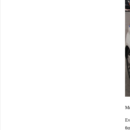
Με
Εν
θα