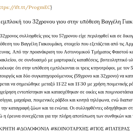
ttps://ift.tt/PvogmEC
}
 εμπλοκή του 32χρονου γιου στην υπόθεση Βαγγέλη Για
32χρονος συλληφθείς γιος του 57χρονου είχε περιληφθεί και σε δικογ
όθεση του Βαγγέλη Γιακουμάκη, στοιχείο που εξετάζεται από τις Αρχ
ευνας. Από την προανάκριση του Αστυνομικού Τμήματος Φαιστού κ
ακλείου, σε συνδυασμό με μαρτυρικές καταθέσεις, βιντεοληπτικό υλ
οέκυψε ότι στην υπόθεση εμπλέκονται οι τρεις κτηνοτρόφοι, με τον 
τουργός και δύο συγκατηγορούμενους (59χρονο και 32χρονο) να κατη
ρεται να σημειώθηκε μεταξύ 11:22 και 11:30 με χρήση ποιμενικής ρ
ιχείρηση εντοπίστηκαν και κατασχέθηκαν σε οικίες και ποιμνιοστάσι
σίγγια, μαχαίρια, ποιμενικές ράβδοι και κινητά τηλέφωνα, ενώ διαπι
 την καταγραφή ζώων και τα ενώτια. Οι συλληφθέντες οδηγήθηκαν στι
ώ η έρευνα συνεχίζεται για την πλήρη αποτύπωση των συνθηκών και 
ΚΡΗΤΗ #ΔΟΛΟΦΟΝΙΑ #ΚΟΙΝΟΤΑΡΧΗΣ #ΓΙΟΣ #ΠΑΤΕΡΑΣ