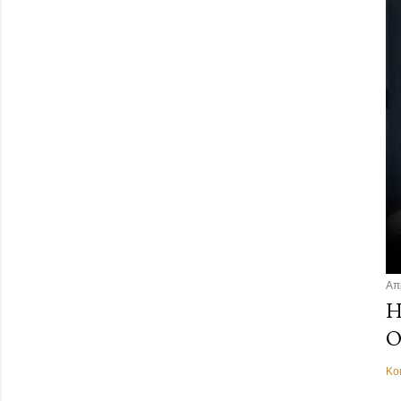
Απ
Η
Ο
Κο