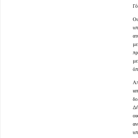
Γό
Οι
υπ
ατ
με
πρ
με
όπ
Απ
ια
δε
Δή
οι
αν
υπ