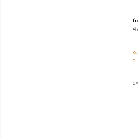
fr
vi
Κο
Ετι
ΣΧ