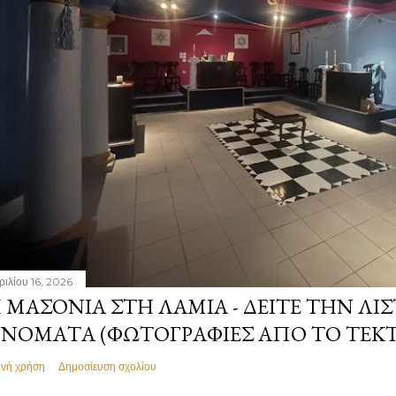
ριλίου 16, 2026
 ΜΑΣΟΝΊΑ ΣΤΗ ΛΑΜΊΑ - ΔΕΊΤΕ ΤΗΝ ΛΊΣ
ΝΌΜΑΤΑ (ΦΩΤΟΓΡΑΦΊΕΣ ΑΠΌ ΤΟ ΤΕΚ
ινή χρήση
Δημοσίευση σχολίου