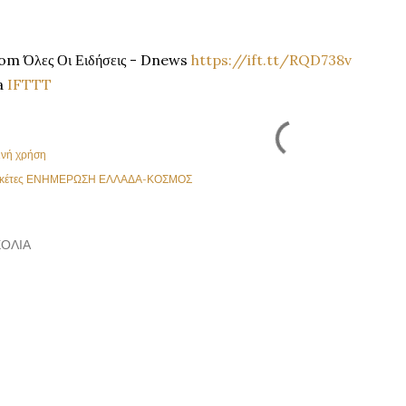
om Όλες Οι Ειδήσεις - Dnews
https://ift.tt/RQD738v
a
IFTTT
ινή χρήση
κέτες
ΕΝΗΜΕΡΩΣΗ ΕΛΛΑΔΑ-ΚΟΣΜΟΣ
ΌΛΙΑ