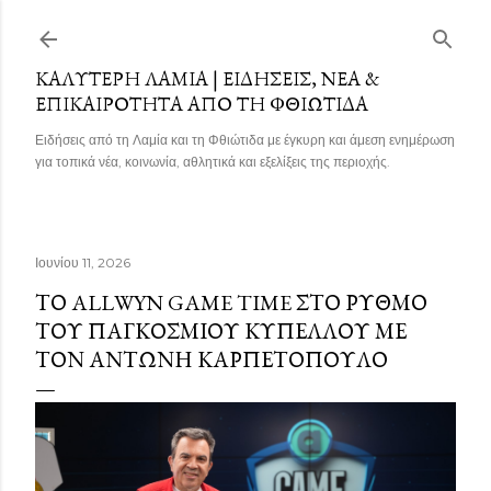
Μετάβαση στο κύριο περιεχόμενο
ΚΑΛΎΤΕΡΗ ΛΑΜΊΑ | ΕΙΔΉΣΕΙΣ, ΝΈΑ &
ΕΠΙΚΑΙΡΌΤΗΤΑ ΑΠΌ ΤΗ ΦΘΙΏΤΙΔΑ
Ειδήσεις από τη Λαμία και τη Φθιώτιδα με έγκυρη και άμεση ενημέρωση
για τοπικά νέα, κοινωνία, αθλητικά και εξελίξεις της περιοχής.
Ιουνίου 11, 2026
ΤΟ ALLWYN GAME TIME ΣΤΟ ΡΥΘΜΌ
ΤΟΥ ΠΑΓΚΟΣΜΊΟΥ ΚΥΠΈΛΛΟΥ ΜΕ
ΤΟΝ ΑΝΤΏΝΗ ΚΑΡΠΕΤΌΠΟΥΛΟ