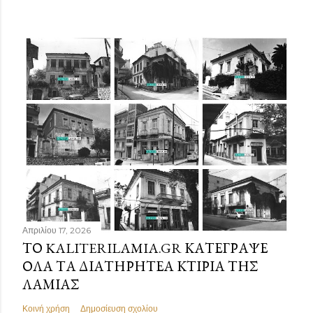
Απριλίου 17, 2026
ΤΟ KALITERILAMIA.GR ΚΑΤΈΓΡΑΨΕ
ΌΛΑ ΤΑ ΔΙΑΤΗΡΗΤΈΑ ΚΤΊΡΙΑ ΤΗΣ
ΛΑΜΊΑΣ
Κοινή χρήση
Δημοσίευση σχολίου