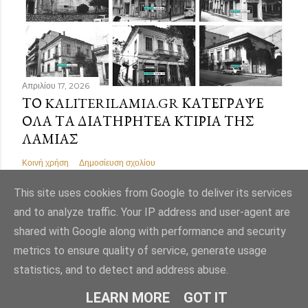
Απριλίου 17, 2026
ΤΟ KALITERILAMIA.GR ΚΑΤΈΓΡΑΨΕ
ΌΛΑ ΤΑ ΔΙΑΤΗΡΗΤΈΑ ΚΤΊΡΙΑ ΤΗΣ
ΛΑΜΊΑΣ
Κοινή χρήση
Δημοσίευση σχολίου
This site uses cookies from Google to deliver its services
and to analyze traffic. Your IP address and user-agent are
shared with Google along with performance and security
Από το Blogger
metrics to ensure quality of service, generate usage
statistics, and to detect and address abuse.
Εικόνες θέματος από
Mae Burke
LEARN MORE
GOT IT