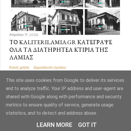
Απριλίου 17, 2026
ΤΟ KALITERILAMIA.GR ΚΑΤΈΓΡΑΨΕ
ΌΛΑ ΤΑ ΔΙΑΤΗΡΗΤΈΑ ΚΤΊΡΙΑ ΤΗΣ
ΛΑΜΊΑΣ
Κοινή χρήση
Δημοσίευση σχολίου
This site uses cookies from Google to deliver its services
and to analyze traffic. Your IP address and user-agent are
shared with Google along with performance and security
Από το Blogger
metrics to ensure quality of service, generate usage
statistics, and to detect and address abuse.
Εικόνες θέματος από
Mae Burke
LEARN MORE
GOT IT