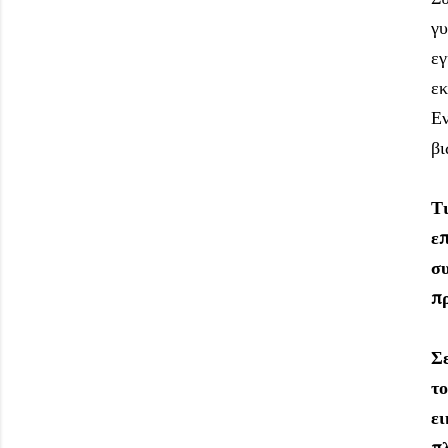
γυ
εγ
εκ
Ε
βι
Τι
επ
συ
π
Σ
το
ε
π