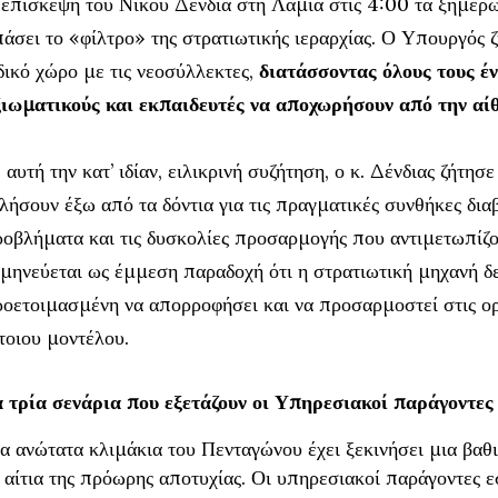
επίσκεψη του Νίκου Δένδια στη Λαμία στις 4:00 τα ξημερώ
άσει το «φίλτρο» της στρατιωτικής ιεραρχίας. Ο Υπουργός 
δικό χώρο με τις νεοσύλλεκτες,
διατάσσοντας όλους τους έ
ξιωματικούς και εκπαιδευτές να αποχωρήσουν από την αί
 αυτή την κατ’ ιδίαν, ειλικρινή συζήτηση, ο κ. Δένδιας ζήτησε
λήσουν έξω από τα δόντια για τις πραγματικές συνθήκες δια
οβλήματα και τις δυσκολίες προσαρμογής που αντιμετωπίζο
μηνεύεται ως έμμεση παραδοχή ότι η στρατιωτική μηχα
νή δ
οετοιμασμένη να απορροφήσει και να προσαρμοστεί στις ο
τοιου μοντέλου.
 τρία σενάρια που εξετάζουν οι Υπηρεσιακοί παράγοντες
α ανώτατα κλιμάκια του Πενταγώνου έχει ξεκινήσει μια βαθι
 αίτια της πρόωρης αποτυχίας. Οι υπηρεσιακοί παράγοντες ε