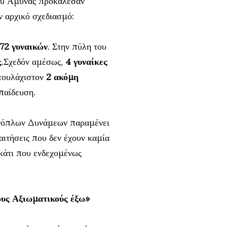
γού Άμυνας προκάλεσαν
 αρχικό σχεδιασμό:
72 γυναικών
. Στην πύλη του
ς
.Σχεδόν αμέσως,
4 γυναίκες
 τουλάχιστον
2 ακόμη
παίδευση.
 Ενόπλων Δυνάμεων παραμένει
αιτήσεις που δεν έχουν καμία
 κάτι που ενδεχομένως
τους Αξιωματικούς έξω»