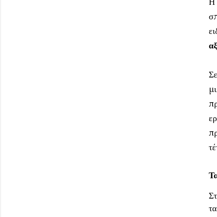
Η 
σπ
ει
α
Σε
μι
πρ
ερ
πρ
τέ
Τα
Στ
τα