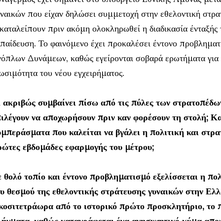
ναικών που είχαν δηλώσει
συμμετοχή στην εθελοντική στρατ
καταλείπουν πριν ακόμη ολοκληρωθεί η διαδικασία ένταξής τ
παίδευση. Το φαινόμενο έχει προκαλέσει έντονο προβληματ
νόπλω
ν Δυνάμεων, καθώς εγείρονται σοβαρά ερωτήματα για 
ωσιμότητα του νέου εγχειρήματος.
 ακριβώς συμβαίνει πίσω από τις πύλες των στρατοπέδων
ιλέγουν να αποχωρήσουν πριν καν φορέσουν τη στολή; Και
μπεράσματα που καλείται να βγάλει η πολιτική και στρα
ρώτες εβδομάδες εφαρμογής του μέτρου;
ε θολό τοπίο και έντονο προβληματισμό εξελίσσεται η π
υ θεσμού της εθελοντικής στράτευσης γυναικών στην Ελ
ικοσιτετράωρα από το ιστορικό πρώτο προσκλητήριο, το 
λήγματα, καθώς καταγράφεται ένα ανησυχητικό κύμα απο