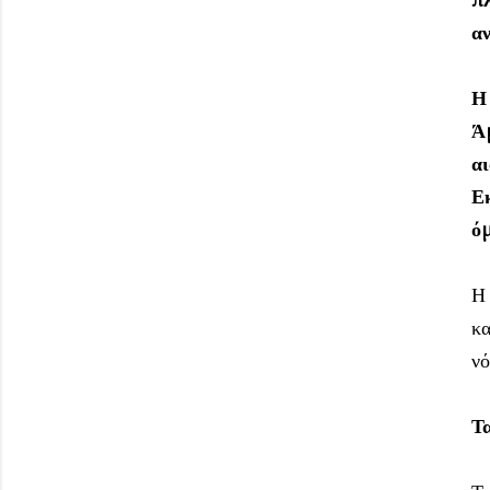
α
Η 
Ά
α
Ε
όμ
Η 
κα
νό
Τα