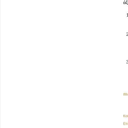
άξ
ma
Κο
Ετι