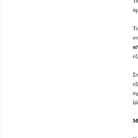
Τα
άμ
Το
στ
α
εξ
Στ
εξ
σχ
ξά
Μυ