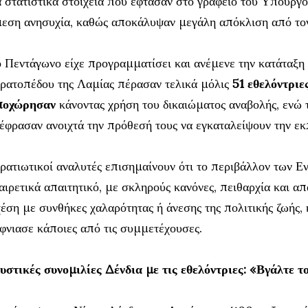
 στατιστικά στοιχεία που έφτασαν στο γραφείο του Υπουρ
εση ανησυχία, καθώς αποκάλυψαν μεγάλη απόκλιση από τον
 Πεντάγωνο είχε προγραμματίσει και ανέμενε την κατάταξη
ρατοπέδου της Λαμίας πέρασαν τελικά μόλις
51 εθελόντριε
ποχώρησαν
κάνοντας χρήση του δικαιώματος αναβολής, ενώ
έφρασαν ανοιχτά την πρόθεσή τους να εγκαταλείψουν την εκ
ρατιωτικοί αναλυτές επισημαίνουν ότι το περιβάλλον των
αιρετικά απαιτητικό, με σκληρούς κανόνες, πειθαρχία και απ
έση με συνθήκες χαλαρότητας ή άνεσης της πολιτικής ζωής,
φνιασε κάποιες από τις συμμετέχουσες.
στικές συνομιλίες Δένδια με τις εθελόντριες: «Βγάλτε 