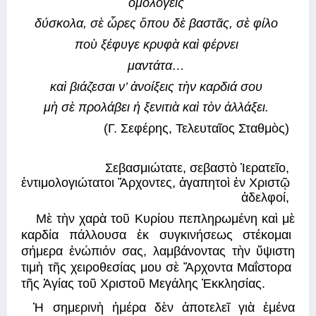
ὁμολογεῖς 
δύσκολα, σὲ ὧρες ὅπου δὲ βαστᾶς, σὲ φίλο 
ποὺ ξέφυγε κρυφὰ καὶ φέρνει 
μαντάτα… 
καὶ βιάζεσαι ν’ ἀνοίξεις τὴν καρδιά σου 
μὴ σὲ προλάβει ἡ ξενιτιὰ καὶ τὸν ἀλλάξει. 
(Γ. Σεφέρης, Τελευταῖος Σταθμὸς) 
Σεβασμιώτατε, σεβαστὸ Ἱερατεῖο, 
ἐντιμολογιώτατοι Ἄρχοντες, ἀγαπητοὶ ἐν Χριστῷ 
ἀδελφοί, 
Μὲ τὴν χαρὰ τοῦ Κυρίου πεπληρωμένη καὶ μὲ 
καρδία πάλλουσα ἐκ συγκινήσεως στέκομαι  
σήμερα ἐνώπιόν σας, λαμβάνοντας τὴν ὕψιστη 
τιμὴ τῆς χειροθεσίας μου σὲ Ἄρχοντα Μαΐστορα  
τῆς Ἁγίας τοῦ Χριστοῦ Μεγάλης Ἐκκλησίας. 
Ἡ σημερινὴ ἡμέρα δὲν ἀποτελεῖ γιὰ ἐμένα 