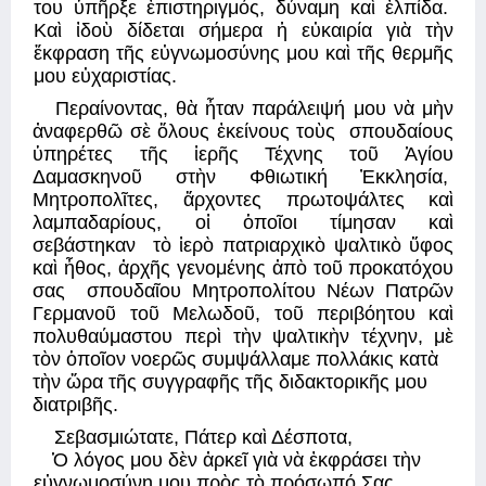
του ὑπῆρξε ἐπιστηριγμός, δύναμη καὶ ἐλπίδα.  
Καὶ ἰδοὺ δίδεται σήμερα ἡ εὐκαιρία γιὰ τὴν 
ἔκφραση τῆς εὐγνωμοσύνης μου καὶ τῆς θερμῆς 
μου εὐχαριστίας. 
Περαίνοντας, θὰ ἦταν παράλειψή μου νὰ μὴν 
ἀναφερθῶ σὲ ὅλους ἐκείνους τοὺς  σπουδαίους 
ὑπηρέτες τῆς ἱερῆς Τέχνης τοῦ Ἁγίου 
Δαμασκηνοῦ στὴν Φθιωτική Ἐκκλησία,  
Μητροπολῖτες, ἄρχοντες πρωτοψάλτες καὶ 
λαμπαδαρίους, οἱ ὁποῖοι τίμησαν καὶ 
σεβάστηκαν  τὸ ἱερὸ πατριαρχικὸ ψαλτικὸ ὕφος 
καὶ ἦθος, ἀρχῆς γενομένης ἀπὸ τοῦ προκατόχου 
σας  σπουδαῖου Μητροπολίτου Νέων Πατρῶν 
Γερμανοῦ τοῦ Μελωδοῦ, τοῦ περιβόητου καὶ 
πολυθαύμαστου περὶ τὴν ψαλτικὴν τέχνην, μὲ 
τὸν ὁποῖον νοερῶς συμψάλλαμε πολλάκις κατὰ 
τὴν ὥρα τῆς συγγραφῆς τῆς διδακτορικῆς μου 
διατριβῆς. 
Σεβασμιώτατε, Πάτερ καὶ Δέσποτα,
Ὁ λόγος μου δὲν ἀρκεῖ γιὰ νὰ ἐκφράσει τὴν 
εὐγνωμοσύνη μου πρὸς τὸ πρόσωπό Σας. 