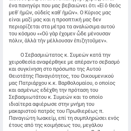
ένα πανηγύρι που μας βεβαιώνει ότι «Εἰ ὁ Θεός
μεθ' ἡμῶν, οὐδεὶς καθ' ἡμῶν». Ο Κύριος μας
είναι μαζί μας και η προοπτική μας δεν
περιορίζεται στα μέτρα τα αναλώσιμα αυτού
του κόσμου ««Οὐ γὰρ ἐχομεν ὧδε μένουσαν
πόλιν, ἀλλὰ τὴν μέλλουσαν ἐπιζητοῦμεν».
Ο Σεβασμιώτατος κ. Συμεών κατά την
χειροθεσία αναφέρθηκε με απέραντο σεβασμό
και συγκίνηση στο πρόσωπο της Αυτού
Θειοτάτης Παναγιότητος, του Οικουμενικού
μας Πατριάρχου κ.κ. Βαρθολομαίου, ο οποίος
και ασμένως εδέχθη την πρόταση του
Σεβασμιωτάτου κ. Συμεών και το οποίο
ιδιαίτερα αφιέρωσε στην μνήμη του
μακαριστού πατρός του Πρωθιερέως π.
Παναγιώτη Ιωακείμ, επί τη συμπληρώσει ενός
έτους από της κοιμήσεως του, μεγάλου