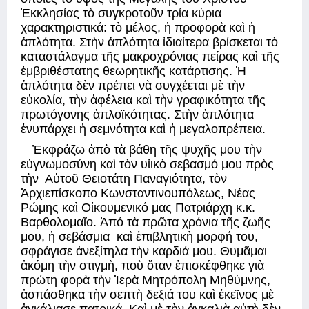
Ἐκκλησίας τὸ συγκροτοῦν τρία κύρια 
χαρακτηριστικά: τὸ μέλος, ἡ προφορὰ καὶ ἡ 
ἁπλότητα. Στὴν ἁπλότητα ἰδιαίτερα βρίσκεται τὸ 
καταστάλαγμα τῆς μακροχρόνιας πείρας καὶ τῆς 
ἐμβριθέστατης θεωρητικῆς κατάρτισης. Ἡ 
ἁπλότητα δὲν πρέπει νὰ συγχέεται μὲ τὴν  
εὐκολία, τὴν ἀφέλεια καὶ τὴν γραφικότητα τῆς 
πρωτόγονης ἁπλοϊκότητας. Στὴν ἁπλότητα  
ἐνυπάρχει ἡ σεμνότητα καὶ ἡ μεγαλοπρέπεια. 
Ἐκφράζω ἀπὸ τὰ βάθη τῆς ψυχῆς μου τὴν 
εὐγνωμοσύνη καὶ τὸν υἱικὸ σεβασμό μου πρὸς 
τὴν  Αὐτοῦ Θειοτάτη Παναγιότητα, τὸν 
Ἀρχιεπίσκοπο Κωνσταντινουπόλεως, Νέας 
Ρώμης καὶ Οἰκουμενικό μας Πατριάρχη κ.κ. 
Βαρθολομαῖο. Ἀπό τὰ πρῶτα χρόνια τῆς ζωῆς 
μου, ἡ σεβάσμια  καὶ ἐπιβλητικὴ μορφή του, 
σφράγισε ἀνεξίτηλα τὴν καρδιά μου. Θυμᾶμαι 
ἀκόμη τὴν στιγμὴ, ποὺ ὅταν ἐπισκέφθηκε γιὰ 
πρώτη φορὰ τὴν Ἱερὰ Μητρόπολη Μηθύμνης, 
ἀσπάσθηκα τὴν σεπτὴ δεξιά του καὶ ἐκεῖνος μὲ 
ἀγκάλιασε πατρικά. Καὶ μὲ τὴν ἀγκαλιὰ αὐτὴ δὲν 