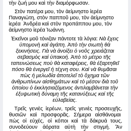
τὴν ζωή μου καὶ τὴν διαμόρφωσαν. 
Στὸν πατέρα μου, τὸν ἀείμνηστο ἱερέα 
Παναγιώτη, στὸν παπποῦ μου, τὸν ἀείμνηστο 
ἱερέα  Ἀνδρέα καὶ στὸν προπάππου μου, τὸν 
ἀείμνηστο ἱερέα Ἰωάννη. 
Ἐκεῖνοι μοῦ τόνιζαν πάντοτε τὰ λόγια: 
Νὰ ἔχεις 
ὑπομονὴ καὶ ἀγάπη. Ἀπὸ τὴν σιωπὴ θὰ 
ξεκινήσεις. Γιὰ νὰ ἀνοίξει ὁ νοῦς χρειάζεται 
σεβασμὸς καὶ ὑπακοή. Ἀπὸ τὸ μέτρο τῆς  
ταπεινώσεως ποὺ θὰ καταφέρεις, θὰ ἐξαρτηθεῖ 
πόσο θὰ ἐνεργεῖ ἡ τέχνη σου. Καὶ νὰ θυμᾶσαι  
πὼς ἡ μελωδία ἀποτελεῖ τὸ ὄχημα τῶν 
ἀνθρωπίνων αἰσθημάτων καὶ τὸ μέσον διὰ τοῦ 
ὁποίου ὁ ἐκκλησιαζόμενος ἀντιλαμβάνεται τὴν 
ἐξυψωτικὴ δύναμη τῆς κατανύξεως καί τῆς 
εὐλαβείας. 
Τρεῖς γενιὲς ἱερέων, τρεῖς γενιὲς προσευχῆς, 
θυσιῶν καὶ προσφορᾶς. Σήμερα αἰσθάνομαι  
πὼς οἱ εὐχές, οἱ κόποι καὶ τὰ δάκρυά τους, 
συνοδεύουν ἀόρατα αὐτὴ τὴν στιγμή. Ἂν 