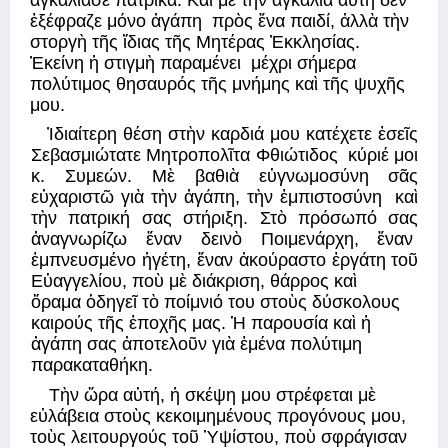
ἐξέφραζε μόνο ἀγάπη  πρὸς ἕνα παιδί, ἀλλὰ τὴν 
στοργὴ τῆς ἴδιας τῆς Μητέρας Ἐκκλησίας. 
Ἐκείνη ἡ στιγμὴ παραμένει  μέχρι σήμερα 
πολύτιμος θησαυρός τῆς μνήμης καὶ τῆς ψυχῆς 
μου. 
Ἰδιαίτερη θέση στὴν καρδιά μου κατέχετε ἐσεῖς 
Σεβασμιώτατε Μητροπολῖτα Φθιώτιδος  κύριέ μοι 
κ. Συμεών. Μὲ βαθιὰ εὐγνωμοσύνη σᾶς 
εὐχαριστῶ γιὰ τὴν ἀγάπη, τὴν ἐμπιστοσύνη  καὶ 
τὴν πατρική σας στήριξη. Στὸ πρόσωπό σας 
ἀναγνωρίζω ἕναν δεινὸ Ποιμενάρχη, ἕναν  
ἐμπνευσμένο ἡγέτη, ἕναν ἀκούραστο ἐργάτη τοῦ 
Εὐαγγελίου, ποὺ μὲ διάκριση, θάρρος καὶ
ὅραμα ὁδηγεῖ τὸ ποίμνιό του στοὺς δύσκολους 
καιρούς τῆς ἐποχῆς μας. Ἡ παρουσία καὶ ἡ 
ἀγάπη σας ἀποτελοῦν γιὰ ἐμένα πολύτιμη 
παρακαταθήκη. 
Τὴν ὥρα αὐτή, ἡ σκέψη μου στρέφεται μὲ 
εὐλάβεια στοὺς κεκοιμημένους προγόνους μου,  
τοὺς λειτουργούς τοῦ Ὑψίστου, ποὺ σφράγισαν 