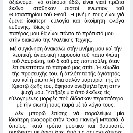
ἀξιώνομαι  νὰ στέκομαι ἐδῶ, εἶναι γιατὶ πρῶτα 
ἐκεῖνοι στάθηκαν πιστοὶ ἐνώπιον τοῦ 
Θυσιαστηρίου τοῦ Θεοῦ. Ἡ μνήμη τους εἶναι γιὰ 
ἐμένα ἰδιαίτερη εὐλογία καὶ ἀκοίμητη φλόγα 
εὐθύνης. Ἰδίως ὁ 
πατέρας μου θὰ εἶναι πάντα τὸ πρότυπό μου 
στὴν διακονία τῆς Ψαλτικῆς Τέχνης. 
Μὲ συγκίνηση ἀνακαλῶ στὴν μνήμη μου καὶ τὴν 
λευιτική, ἁγιαστικὴ παρουσία τοῦ παπα Φώτη 
τοῦ Λαυριώτη, τοῦ δικοῦ μας παππούλη, ὅταν 
ἐπισκεπτόταν τὸ πατρικό μας σπίτι. Ἡ εὐωδία 
τῆς προσευχῆς του, ἡ ἁπλότητα τῆς ἁγιότητός 
του καὶ ἡ σιωπηλὴ διὰ σαλὸν μαρτυρία  τῆς ἐν 
Χριστῷ ζωῆς του, ἄφησαν ἀνεξίτηλα ἴχνη στὴν 
ψυχή μου. Ὑπῆρξε μία ἀπὸ ἐκεῖνες τὶς  
εὐλογημένες μορφὲς ποὺ δίδασκαν περισσότερο 
μὲ τὴν σιωπή τους παρὰ μὲ τὰ λόγια τους. 
Δὲν μπορῶ ἐπίσης νὰ παραλείψω μία 
ἰδιαίτερη ἀναφορὰ στὸν Ὅσιο Παναγῆ Μπασιᾶ, ὁ 
ὁποῖος, κατὰ τρόπο μυστικὸ καὶ θαυμαστό, 
συνδέεται μὲ ὁρισμένες ἀπὸ τὶς σημαντικότερες  