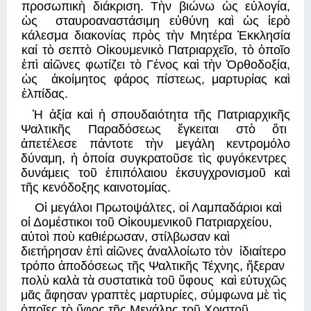
προσωπικὴ διάκριση. Τὴν βιώνω ὡς εὐλογία, 
ὡς  σταυροαναστάσιμη εὐθύνη καὶ ὡς ἱερὸ 
κάλεσμα διακονίας πρὸς τὴν Μητέρα Ἐκκλησία 
καί τὸ σεπτὸ Οἰκουμενικὸ Πατριαρχεῖο, τὸ ὁποῖο 
ἐπὶ αἰῶνες φωτίζει τὸ Γένος καὶ τὴν Ὀρθοδοξία, 
ὡς  ἀκοίμητος φάρος πίστεως, μαρτυρίας καὶ 
ἐλπίδας. 
Ἡ ἀξία καὶ ἡ σπουδαιότητα τῆς Πατριαρχικῆς 
Ψαλτικῆς Παραδόσεως ἔγκειται στὸ ὅτι  
ἀπετέλεσε πάντοτε τὴν μεγάλη κεντρομόλο 
δύναμη, ἡ ὁποία συγκρατοῦσε τὶς φυγόκεντρες  
δυνάμεις τοῦ ἐπιπόλαιου ἐκσυγχρονισμοῦ καὶ 
τῆς κενόδοξης καινοτομίας. 
Οἱ μεγάλοι Πρωτοψάλτες, οἱ Λαμπαδάριοι καὶ 
οἱ Δομέστικοι τοῦ Οἰκουμενικοῦ Πατριαρχείου, 
αὐτοὶ ποὺ καθιέρωσαν, στίλβωσαν καὶ 
διετήρησαν ἐπὶ αἰῶνες ἀναλλοίωτο τὸν  ἰδιαίτερο 
τρόπο ἀποδόσεως τῆς Ψαλτικῆς Τέχνης, ἤξεραν 
πολὺ καλὰ τὰ συστατικὰ τοῦ ὕφους  καὶ εὐτυχῶς 
μᾶς ἄφησαν γραπτὲς μαρτυρίες, σύμφωνα μὲ τὶς 
ὁποῖες τὸ ὕφος τῆς Μεγάλης τοῦ Χριστοῦ 