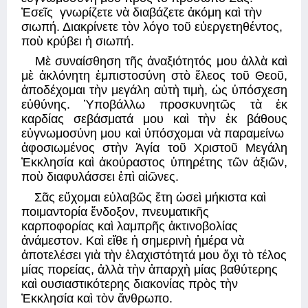
Ἐσεῖς  γνωρίζετε νὰ διαβάζετε ἀκόμη καὶ τὴν 
σιωπή. Διακρίνετε τὸν λόγο τοῦ εὐεργετηθέντος, 
ποὺ κρύβει ἡ σιωπή. 
Μὲ συναίσθηση τῆς ἀναξιότητός μου ἀλλὰ καὶ 
μὲ ἀκλόνητη ἐμπιστοσύνη στὸ ἔλεος τοῦ Θεοῦ, 
ἀποδέχομαι τὴν μεγάλη αὐτὴ τιμὴ, ὡς ὑπόσχεση 
εὐθύνης. Ὑποβάλλω προσκυνητῶς τὰ ἐκ 
καρδίας σεβάσματά μου καὶ τὴν ἐκ βάθους 
εὐγνωμοσύνη μου καὶ ὑπόσχομαι νὰ παραμείνω  
ἀφοσιωμένος στὴν Ἁγία τοῦ Χριστοῦ Μεγάλη 
Ἐκκλησία καὶ ἀκούραστος ὑπηρέτης τῶν ἀξιῶν, 
ποὺ διαφυλάσσει ἐπὶ αἰῶνες. 
Σᾶς εὔχομαι εὐλαβῶς ἔτη ὡσεὶ μήκιστα καὶ 
ποιμαντορία ἔνδοξον, πνευματικῆς  
καρποφορίας καὶ λαμπρῆς ἀκτινοβολίας 
ἀνάμεστον. Καὶ εἴθε ἡ σημερινὴ ἡμέρα νὰ 
ἀποτελέσει γιὰ τὴν ἐλαχιστότητά μου ὄχι τὸ τέλος 
μίας πορείας, ἀλλὰ τὴν ἀπαρχὴ μίας βαθύτερης 
καὶ ουσιαστικότερης διακονίας πρὸς τὴν 
Ἐκκλησία καὶ τὸν ἄνθρωπο. 