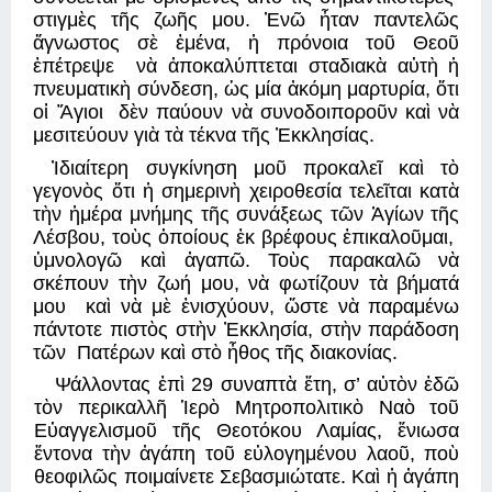
στιγμὲς τῆς ζωῆς μου. Ἐνῶ ἦταν παντελῶς 
ἄγνωστος σὲ ἐμένα, ἡ πρόνοια τοῦ Θεοῦ 
ἐπέτρεψε  νὰ ἀποκαλύπτεται σταδιακὰ αὐτὴ ἡ 
πνευματικὴ σύνδεση, ὡς μία ἀκόμη μαρτυρία, ὅτι 
οἱ Ἅγιοι  δὲν παύουν νὰ συνοδοιποροῦν καὶ νὰ 
μεσιτεύουν γιὰ τὰ τέκνα τῆς Ἐκκλησίας. 
Ἰδιαίτερη συγκίνηση μοῦ προκαλεῖ καὶ τὸ 
γεγονὸς ὅτι ἡ σημερινὴ χειροθεσία τελεῖται κατὰ 
τὴν ἡμέρα μνήμης τῆς συνάξεως τῶν Ἁγίων τῆς 
Λέσβου, τοὺς ὁποίους ἐκ βρέφους ἐπικαλοῦμαι,  
ὑμνολογῶ καὶ ἀγαπῶ. Τοὺς παρακαλῶ νὰ 
σκέπουν τὴν ζωή μου, νὰ φωτίζουν τὰ βήματά 
μου  καὶ νὰ μὲ ἐνισχύουν, ὥστε νὰ παραμένω 
πάντοτε πιστὸς στὴν Ἐκκλησία, στὴν παράδοση 
τῶν  Πατέρων καὶ στὸ ἦθος τῆς διακονίας. 
Ψάλλοντας ἐπὶ 29 συναπτὰ ἔτη, σ’ αὐτὸν ἐδῶ 
τὸν περικαλλῆ Ἱερὸ Μητροπολιτικὸ Ναὸ τοῦ 
Εὐαγγελισμοῦ τῆς Θεοτόκου Λαμίας, ἔνιωσα 
ἔντονα τὴν ἀγάπη τοῦ εὐλογημένου λαοῦ, ποὺ 
θεοφιλῶς ποιμαίνετε Σεβασμιώτατε. Καὶ ἡ ἀγάπη 