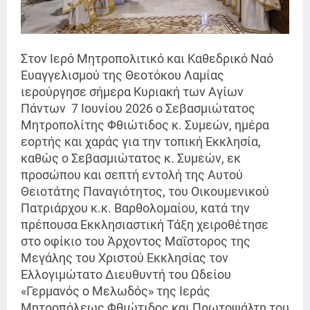
Στον Ιερό Μητροπολιτικό και Καθεδρικό Ναό
Ευαγγελισμού της Θεοτόκου Λαμίας
ιερούργησε σήμερα Κυριακή των Αγίων
Πάντων 7 Ιουνίου 2026 ο Σεβασμιώτατος
Μητροπολίτης Φθιώτιδος κ. Συμεών, ημέρα
εορτής και χαράς για την τοπική Εκκλησία,
καθώς ο Σεβασμιώτατος κ. Συμεών, εκ
προσώπου και σεπτή εντολή της Αυτού
Θειοτάτης Παναγιότητος, του Οικουμενικού
Πατριάρχου κ.κ. Βαρθολομαίου, κατά την
πρέπουσα Εκκλησιαστική Τάξη χειροθέτησε
στο οφίκιο του Άρχοντος Μαΐστορος της
Μεγάλης του Χριστού Εκκλησίας τον
Ελλογιμώτατο Διευθυντή του Ωδείου
«Γερμανός ο Μελωδός» της Ιεράς
Μητροπόλεως Φθιώτιδος και Πρωτοψάλτη του