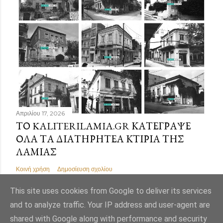
Απριλίου 17, 2026
ΤΟ KALITERILAMIA.GR ΚΑΤΈΓΡΑΨΕ
ΌΛΑ ΤΑ ΔΙΑΤΗΡΗΤΈΑ ΚΤΊΡΙΑ ΤΗΣ
ΛΑΜΊΑΣ
Κοινή χρήση
Δημοσίευση σχολίου
This site uses cookies from Google to deliver its services
and to analyze traffic. Your IP address and user-agent are
shared with Google along with performance and security