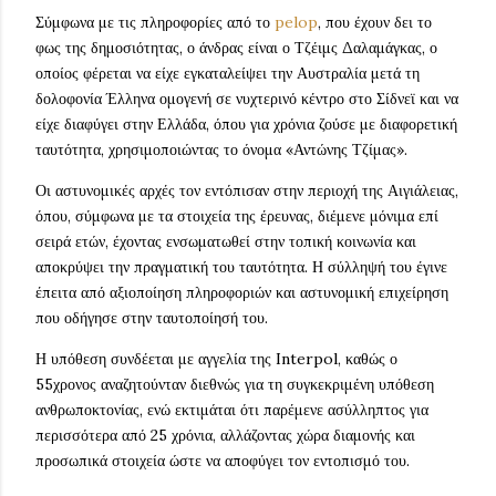
Σύμφωνα με τις πληροφορίες από το
pelop
, που έχουν δει το
φως της δημοσιότητας, ο άνδρας είναι ο Τζέιμς Δαλαμάγκας, ο
οποίος φέρεται να είχε εγκαταλείψει την Αυστραλία μετά τη
δολοφονία Έλληνα ομογενή σε νυχτερινό κέντρο στο Σίδνεϊ και να
είχε διαφύγει στην Ελλάδα, όπου για χρόνια ζούσε με διαφορετική
ταυτότητα, χρησιμοποιώντας το όνομα «Αντώνης Τζίμας».
Οι αστυνομικές αρχές τον εντόπισαν στην περιοχή της Αιγιάλειας,
όπου, σύμφωνα με τα στοιχεία της έρευνας, διέμενε μόνιμα επί
σειρά ετών, έχοντας ενσωματωθεί στην τοπική κοινωνία και
αποκρύψει την πραγματική του ταυτότητα. Η σύλληψή του έγινε
έπειτα από αξιοποίηση πληροφοριών και αστυνομική επιχείρηση
που οδήγησε στην ταυτοποίησή του.
Η υπόθεση συνδέεται με αγγελία της Interpol, καθώς ο
55χρονος αναζητούνταν διεθνώς για τη συγκεκριμένη υπόθεση
ανθρωποκτονίας, ενώ εκτιμάται ότι παρέμενε ασύλληπτος για
περισσότερα από 25 χρόνια, αλλάζοντας χώρα διαμονής και
προσωπικά στοιχεία ώστε να αποφύγει τον εντοπισμό του.