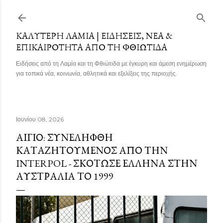
Μετάβαση στο κύριο περιεχόμενο
ΚΑΛΎΤΕΡΗ ΛΑΜΊΑ | ΕΙΔΉΣΕΙΣ, ΝΈΑ &
ΕΠΙΚΑΙΡΌΤΗΤΑ ΑΠΌ ΤΗ ΦΘΙΏΤΙΔΑ
Ειδήσεις από τη Λαμία και τη Φθιώτιδα με έγκυρη και άμεση ενημέρωση
για τοπικά νέα, κοινωνία, αθλητικά και εξελίξεις της περιοχής.
Ιουνίου 08, 2026
ΑΊΓΙΟ: ΣΥΝΕΛΉΦΘΗ
ΚΑΤΑΖΗΤΟΎΜΕΝΟΣ ΑΠΌ ΤΗΝ
INTERPOL - ΣΚΌΤΩΣΕ ΈΛΛΗΝΑ ΣΤΗΝ
ΑΥΣΤΡΑΛΊΑ ΤΟ 1999