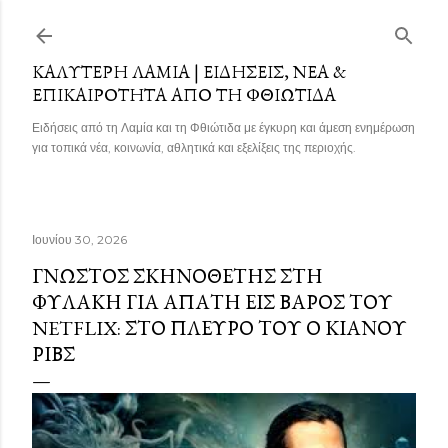
Μετάβαση στο κύριο περιεχόμενο
ΚΑΛΎΤΕΡΗ ΛΑΜΊΑ | ΕΙΔΉΣΕΙΣ, ΝΈΑ &
ΕΠΙΚΑΙΡΌΤΗΤΑ ΑΠΌ ΤΗ ΦΘΙΏΤΙΔΑ
Ειδήσεις από τη Λαμία και τη Φθιώτιδα με έγκυρη και άμεση ενημέρωση
για τοπικά νέα, κοινωνία, αθλητικά και εξελίξεις της περιοχής.
Ιουνίου 30, 2026
ΓΝΩΣΤΌΣ ΣΚΗΝΟΘΈΤΗΣ ΣΤΗ
ΦΥΛΑΚΉ ΓΙΑ ΑΠΆΤΗ ΕΙΣ ΒΆΡΟΣ ΤΟΥ
NETFLIX: ΣΤΟ ΠΛΕΥΡΌ ΤΟΥ Ο ΚΙΆΝΟΥ
ΡΙΒΣ