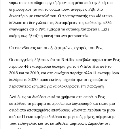
γύρω του» και «δημιουργική έμπνευση μέσα από την δική του
δημιουργικότητα και το όραμά του», ανέφερε ο Ριβς στο
δικαστήριο με επιστολή του. Ο πρωταγωνιστής του «Matrix»
δήλωσε ότι δεν γνώριζε τις λεπτομέρειες της υπόθεσης, αλλά
αναγνώρισε ότι ο Ρινς «μπορεί να αυτοσαμποτάρεται». Είπε
ακόμη πως ήλπιζε η ποινή του «να μετριαστεί».
Οι επενδύσεις και οι εξεζητημένες αγορές του Ρινς
Οι εισαγγελείς δήλωσαν ότι το Netflix κατέβαλε αρχικά στον Ρινς
περίπου 44 εκατομμύρια δολάρια για το «White Horse» το
2018 και το 2019, και στη συνέχεια παρείχε άλλα 11 εκατομμύρια
δολάρια το 2020, αφού εκείνος ισχυρίστηκε ότι χρειαζόταν
περισσότερα χρήματα για να ολοκληρώσει την παραγωγή.
Αντί όμως να διαθέσει αυτά τα χρήματα στη σειρά, ο Ρινς
κατεύθυνε τα μετρητά σε προσωπικό λογαριασμό και έκανε μια
σειρά από αποτυχημένες επενδύσεις, χάνοντας περίπου το μισό
από τα 11 εκατομμύρια δολάρια σε μερικούς μήνες, σύμφωνα με
τους εισαγγελείς και τις καταθέσεις μαρτύρων. Δήλωσαν ότι