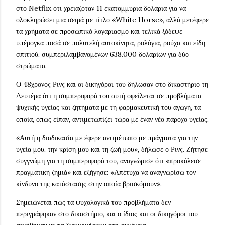
στο Netflix ότι χρειαζόταν 11 εκατομμύρια δολάρια για να
ολοκληρώσει μια σειρά με τίτλο «White Horse», αλλά μετέφερε
τα χρήματα σε προσωπικό λογαριασμό και τελικά ξόδεψε
υπέρογκα ποσά σε πολυτελή αυτοκίνητα, ρολόγια, ρούχα και είδη
σπιτιού, συμπεριλαμβανομένων 638.000 δολαρίων για δύο
στρώματα.
Ο 48χρονος Ρινς και οι δικηγόροι του δήλωσαν στο δικαστήριο τη
Δευτέρα ότι η συμπεριφορά του αυτή οφείλεται σε προβλήματα
ψυχικής υγείας και ζητήματα με τη φαρμακευτική του αγωγή, τα
οποία, όπως είπαν, αντιμετωπίζει τώρα με έναν νέο πάροχο υγείας.
«Αυτή η διαδικασία με έφερε αντιμέτωπο με πράγματα για την
υγεία μου, την κρίση μου και τη ζωή μου», δήλωσε ο Ρινς. Ζήτησε
συγγνώμη για τη συμπεριφορά του, αναγνώρισε ότι «προκάλεσε
πραγματική ζημιά» και εξήγησε: «Απέτυχα να αναγνωρίσω τον
κίνδυνο της κατάστασης στην οποία βρισκόμουν».
Σημειώνεται πως τα ψυχολογικά του προβλήματα δεν
περιγράφηκαν στο δικαστήριο, και ο ίδιος και οι δικηγόροι του