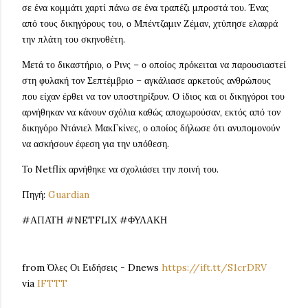
σε ένα κομμάτι χαρτί πάνω σε ένα τραπέζι μπροστά του. Ένας
από τους δικηγόρους του, ο Μπέντζαμιν Ζέμαν, χτύπησε ελαφρά
την πλάτη του σκηνοθέτη.
Μετά το δικαστήριο, ο Ρινς – ο οποίος πρόκειται να παρουσιαστεί
στη φυλακή τον Σεπτέμβριο – αγκάλιασε αρκετούς ανθρώπους
που είχαν έρθει να τον υποστηρίξουν. Ο ίδιος και οι δικηγόροι του
αρνήθηκαν να κάνουν σχόλια καθώς αποχωρούσαν, εκτός από τον
δικηγόρο Ντάνιελ ΜακΓκίνες, ο οποίος δήλωσε ότι ανυπομονούν
να ασκήσουν έφεση για την υπόθεση.
Το Netflix αρνήθηκε να σχολιάσει την ποινή του.
Πηγή:
Guardian
#ΑΠΑΤΗ #NETFLIX #ΦΥΛΑΚΗ
from Όλες Οι Ειδήσεις - Dnews
https://ift.tt/S1crDRV
via
IFTTT