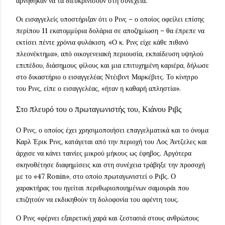
αρνήθηκαν να τα διευκρινίσουν στη συνέχεια.
Οι εισαγγελείς υποστήριξαν ότι ο Ρινς – ο οποίος οφείλει επίσης
περίπου 11 εκατομμύρια δολάρια σε αποζημίωση – θα έπρεπε να
εκτίσει πέντε χρόνια φυλάκιση. «Ο κ. Ρινς είχε κάθε πιθανό
πλεονέκτημα», από οικογενειακή περιουσία, εκπαίδευση υψηλού
επιπέδου, διάσημους φίλους και μια επιτυχημένη καριέρα, δήλωσε
στο δικαστήριο ο εισαγγελέας Ντέιβιντ Μαρκέβιτς. Το κίνητρο
του Ρινς, είπε ο εισαγγελέας, «ήταν η καθαρή απληστία».
Στο πλευρό του ο πρωταγωνιστής του, Κιάνου Ριβς
Ο Ρινς, ο οποίος έχει χρησιμοποιήσει επαγγελματικά και το όνομα
Καρλ Έρικ Ρινς, κατάγεται από την περιοχή του Λος Άντζελες και
άρχισε να κάνει ταινίες μικρού μήκους ως έφηβος. Αργότερα
σκηνοθέτησε διαφημίσεις και στη συνέχεια τράβηξε την προσοχή
με το «47 Ronin», στο οποίο πρωταγωνιστεί ο Ριβς. Ο
χαρακτήρας του ηγείται περιθωριοποιημένων σαμουράι που
επιζητούν να εκδικηθούν τη δολοφονία του αφέντη τους.
Ο Ρινς «φέρνει εξαιρετική χαρά και ζεστασιά στους ανθρώπους