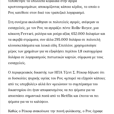
τοποθέτησε τα υπόλοιπα κεφάλαια στην αγορά
κρυπτονομισμάτων, αποκομίζοντας κάποιο κέρδος, το οποίο ο
Ρινς κατέθεσε στον δικό του τραπεζικό λογαριασμό.
Στη συνέχεια ακολούθησαν οι πολυτελείς αγορές, ανέφεραν οι
εισαγγελείς, με τον Ρινς να αγοράζει πέντε Rolls-Royce, μια
κόκκινη Ferrari, ρολόγια και ρούχα αξίας 652.000 δολαρίων και
τα ακριβά στρώματα, συν άλλα 295.000 δολάρια σε πολυτελή
κλινοσκεπάσματα και λευκά είδη. Επιπλέον, χρησιμοποίησε
μέρος των χρημάτων για να εξοφλήσει περίπου 1,8 εκατομμύρια
δολάρια σε λογαριασμούς πιστωτικών καρτών, σύμφωνα με τους
εισαγγελείς.
Ο περιφερειακός δικαστής των ΗΠΑ Τζεντ Σ. Ρέικοφ δήλωσε ότι
οι δυσκολίες ψυχικής υγείας του Ρινς «μπορεί να εξηγούν κάποιες
από τις υπερβολές» αλλά δεν «μειώνουν το συμπέρασμα του
δικαστηρίου ότι ήταν αποφασισμένος να πει ψέματα για να
αποσπάσει σημαντικά ποσά από το Netflix και έπειτα να πει
ψέματα για να το καλύψει».
Καθώς ο Ρέικοφ ανακοίνωνε την ποινή φυλάκισης, ο Ρινς έγραφε