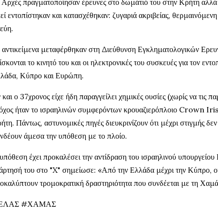
 Αρχές πραγματοποίησαν έρευνες στο δωμάτιό του στην Κρήτη αλλά 
εί εντοπίστηκαν και κατασχέθηκαν: ζυγαριά ακριβείας, θερμαινόμενη
εύη.
 αντικείμενα μεταφέρθηκαν στη Διεύθυνση Εγκληματολογικών Ερευ
ίσκονται το κινητό του και οι ηλεκτρονικές του συσκευές για τον εν
λάδα, Κύπρο και Ευρώπη.
 και ο 37χρονος είχε ήδη παραγγείλει χημικές ουσίες (χωρίς να τις πα
όχος ήταν το ισραηλινών συμφερόντων κρουαζιερόπλοιο Crown Iris,
ήτη. Πάντως, αστυνομικές πηγές διευκρινίζουν ότι μέχρι στιγμής δεν
νδέουν άμεσα την υπόθεση με το πλοίο.
υπόθεση έχει προκαλέσει την αντίδραση του ισραηλινού υπουργείου 
άρτησή του στο "X" σημείωσε: «Από την Ελλάδα μέχρι την Κύπρο, οι
οκαλύπτουν τρομοκρατική δραστηριότητα που συνδέεται με τη Χαμά
ΕΛΑΣ #ΧΑΜΑΣ