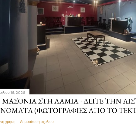
ριλίου 16, 2026
 ΜΑΣΟΝΊΑ ΣΤΗ ΛΑΜΊΑ - ΔΕΊΤΕ ΤΗΝ ΛΊΣ
ΝΌΜΑΤΑ (ΦΩΤΟΓΡΑΦΊΕΣ ΑΠΌ ΤΟ ΤΕΚ
ινή χρήση
Δημοσίευση σχολίου