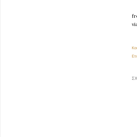
fr
vi
Κο
Ετι
ΣΧ