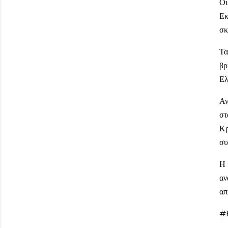
Οι
Εκ
σκ
Τα
βρ
Ελ
Αν
στ
Κρ
συ
Η 
αν
απ
#