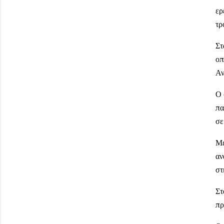
ερ
τρ
Στ
οπ
Αν
Ο 
πα
σε
Μέ
αν
στ
Στ
πρ