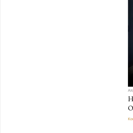
Απ
Η
Ο
Κο