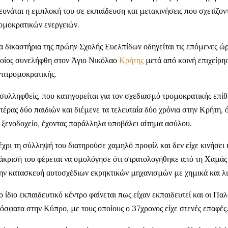
ευνάται η εμπλοκή του σε εκπαίδευση και μετακινήσεις που σχετίζον
ομοκρατικών ενεργειών.
α δικαστήρια της πρώην Σχολής Ευελπίδων οδηγείται τις επόμενες ώρ
οίος συνελήφθη στον Άγιο Νικόλαο
Κρήτης
μετά από κοινή επιχείρη
τιτρομοκρατικής.
συλληφθείς, που κατηγορείται για τον σχεδιασμό τρομοκρατικής επίθε
τέρας δύο παιδιών και διέμενε τα τελευταία δύο χρόνια στην Κρήτη,
 ξενοδοχείο, έχοντας παράλληλα υποβάλει αίτημα ασύλου.
χρι τη σύλληψή του διατηρούσε χαμηλό προφίλ και δεν είχε κινήσει 
άκρισή του φέρεται να ομολόγησε ότι στρατολογήθηκε από τη Χαμάς
ην κατασκευή αυτοσχέδιων εκρηκτικών μηχανισμών με χημικά και λ
ο ίδιο εκπαιδευτικό κέντρο φαίνεται πως είχαν εκπαιδευτεί και οι Π
όσφατα στην Κύπρο, με τους οποίους ο 37χρονος είχε στενές επαφές