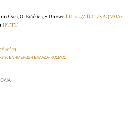
om Όλες Οι Ειδήσεις - Dnews
https://ift.tt/yBQM0Ax
a
IFTTT
ινή χρήση
κέτες
ΕΝΗΜΕΡΩΣΗ ΕΛΛΑΔΑ-ΚΟΣΜΟΣ
ΌΛΙΑ