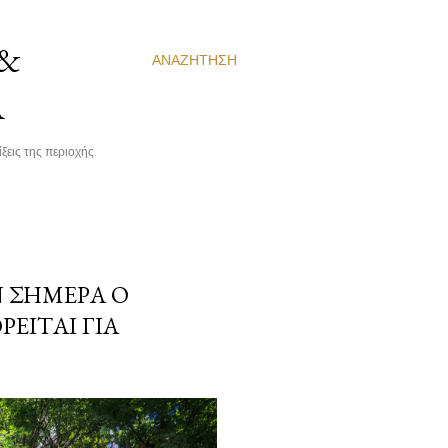
 &
ΑΝΑΖΉΤΗΣΗ
Α
ξεις της περιοχής.
Ν ΣΉΜΕΡΑ Ο
ΕΊΤΑΙ ΓΙΑ