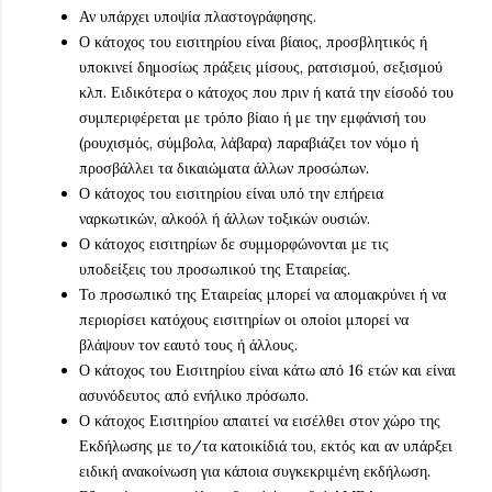
Αν υπάρχει υποψία πλαστογράφησης.
Ο κάτοχος του εισιτηρίου είναι βίαιος, προσβλητικός ή
υποκινεί δημοσίως πράξεις μίσους, ρατσισμού, σεξισμού
κλπ. Ειδικότερα ο κάτοχος που πριν ή κατά την είσοδό του
συμπεριφέρεται με τρόπο βίαιο ή με την εμφάνισή του
(ρουχισμός, σύμβολα, λάβαρα) παραβιάζει τον νόμο ή
προσβάλλει τα δικαιώματα άλλων προσώπων.
Ο κάτοχος του εισιτηρίου είναι υπό την επήρεια
ναρκωτικών, αλκοόλ ή άλλων τοξικών ουσιών.
Ο κάτοχος εισιτηρίων δε συμμορφώνονται με τις
υποδείξεις του προσωπικού της Εταιρείας.
Το προσωπικό της Εταιρείας μπορεί να απομακρύνει ή να
περιορίσει κατόχους εισιτηρίων οι οποίοι μπορεί να
βλάψουν τον εαυτό τους ή άλλους.
Ο κάτοχος του Εισιτηρίου είναι κάτω από 16 ετών και είναι
ασυνόδευτος από ενήλικο πρόσωπο.
Ο κάτοχος Εισιτηρίου απαιτεί να εισέλθει στον χώρο της
Εκδήλωσης με το/τα κατοικίδιά του, εκτός και αν υπάρξει
ειδική ανακοίνωση για κάποια συγκεκριμένη εκδήλωση.