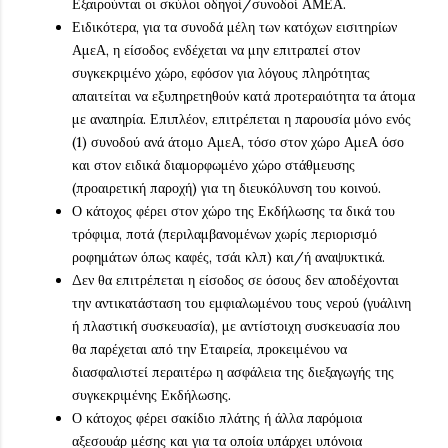
Εξαιρούνται οι σκύλοι οδηγοί/συνοδοί ΑΜΕΑ.
Ειδικότερα, για τα συνοδά μέλη των κατόχων εισιτηρίων
ΑμεΑ, η είσοδος ενδέχεται να μην επιτραπεί στον
συγκεκριμένο χώρο, εφόσον για λόγους πληρότητας
απαιτείται να εξυπηρετηθούν κατά προτεραιότητα τα άτομα
με αναπηρία. Επιπλέον, επιτρέπεται η παρουσία μόνο ενός
(1) συνοδού ανά άτομο ΑμεΑ, τόσο στον χώρο ΑμεΑ όσο
και στον ειδικά διαμορφωμένο χώρο στάθμευσης
(προαιρετική παροχή) για τη διευκόλυνση του κοινού.
Ο κάτοχος φέρει στον χώρο της Εκδήλωσης τα δικά του
τρόφιμα, ποτά (περιλαμβανομένων χωρίς περιορισμό
ροφημάτων όπως καφές, τσάι κλπ) και/ή αναψυκτικά.
Δεν θα επιτρέπεται η είσοδος σε όσους δεν αποδέχονται
την αντικατάσταση του εμφιαλωμένου τους νερού (γυάλινη
ή πλαστική συσκευασία), με αντίστοιχη συσκευασία που
θα παρέχεται από την Εταιρεία, προκειμένου να
διασφαλιστεί περαιτέρω η ασφάλεια της διεξαγωγής της
συγκεκριμένης Εκδήλωσης.
Ο κάτοχος φέρει σακίδιο πλάτης ή άλλα παρόμοια
αξεσουάρ μέσης και για τα οποία υπάρχει υπόνοια