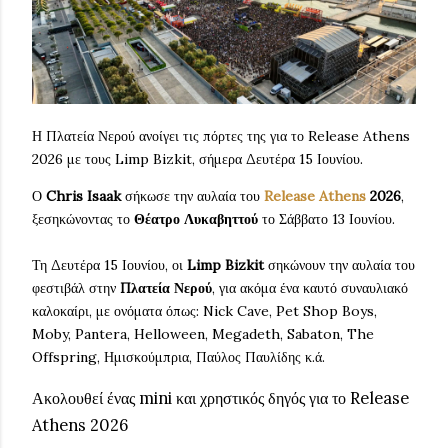
Η Πλατεία Νερού ανοίγει τις πόρτες της για το Release Athens
2026 με τους Limp Bizkit, σήμερα Δευτέρα 15 Ιουνίου.
Ο
Chris Isaak
σήκωσε την αυλαία του
Release Athens
2026
,
ξεσηκώνοντας το
Θέατρο Λυκαβηττού
το Σάββατο 13 Ιουνίου.
Τη Δευτέρα 15 Ιουνίου, οι
Limp Bizkit
σηκώνουν την αυλαία του
φεστιβάλ στην
Πλατεία Νερού
, για ακόμα ένα καυτό συναυλιακό
καλοκαίρι, με ονόματα όπως: Nick Cave, Pet Shop Boys,
Moby, Pantera, Helloween, Megadeth, Sabaton, The
Offspring, Ημισκούμπρια, Παύλος Παυλίδης κ.ά.
Ακολουθεί ένας mini και χρηστικός δηγός για το Release
Athens 2026