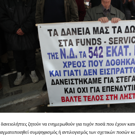
 δανειολήπτες ζητούν να ενημερωθούν για τυχόν ποσά που έχουν κατ
αγματοποιηθεί συμψηφισμός ή αντιλογισμός των σχετικών ποσών κα