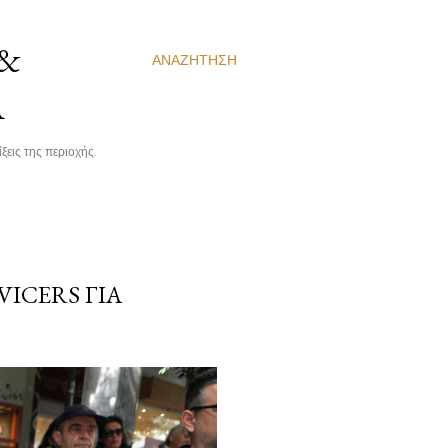
 &
ΑΝΑΖΉΤΗΣΗ
Α
ξεις της περιοχής.
VICERS ΓΙΑ