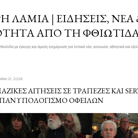
Μετάβαση στο κύριο περιεχόμενο
 ΛΑΜΊΑ | ΕΙΔΉΣΕΙΣ, ΝΈΑ
ΌΤΗΤΑ ΑΠΌ ΤΗ ΦΘΙΏΤΙΔ
θιώτιδα με έγκυρη και άμεση ενημέρωση για τοπικά νέα, κοινωνία, αθλητικά και εξελί
νίου 21, 2026
ΑΖΙΚΈΣ ΑΙΤΉΣΕΙΣ ΣΕ ΤΡΆΠΕΖΕΣ ΚΑΙ SER
ΠΑΝΥΠΟΛΟΓΙΣΜΌ ΟΦΕΙΛΏΝ