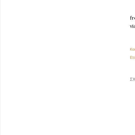
fr
vi
Κο
Ετι
ΣΧ