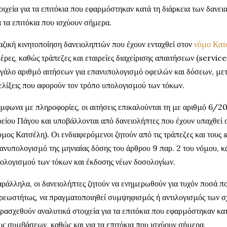
οιχεία για τα επιτόκια που εφαρμόστηκαν κατά τη διάρκεια των δανε
α τα επιτόκια που ισχύουν σήμερα.
ζική κινητοποίηση δανειοληπτών που έχουν ενταχθεί στον
νόμο Κατ
έρες, καθώς τράπεζες και εταιρείες διαχείρισης απαιτήσεων (servic
γάλο αριθμό αιτήσεων για επανυπολογισμό οφειλών και δόσεων, μετά 
ελίξεις που αφορούν τον τρόπο υπολογισμού των τόκων.
μφωνα με πληροφορίες, οι αιτήσεις επικαλούνται τη με αριθμό 6/2
είου Πάγου και υποβάλλονται από δανειολήπτες που έχουν υπαχθεί 
όμος Κατσέλη). Οι ενδιαφερόμενοι ζητούν από τις τράπεζες και του
ανυπολογισμό της μηνιαίας δόσης του άρθρου 9 παρ. 2 του νόμου, κ
ολογισμού των τόκων και έκδοσης νέων δοσολογίων.
ράλληλα, οι δανειολήπτες ζητούν να ενημερωθούν για τυχόν ποσά π
ρεωστήτως, να πραγματοποιηθεί συμψηφισμός ή αντιλογισμός των σχ
ρασχεθούν αναλυτικά στοιχεία για τα επιτόκια που εφαρμόστηκαν κατ
υς συμβάσεων, καθώς και για τα επιτόκια που ισχύουν σήμερα.