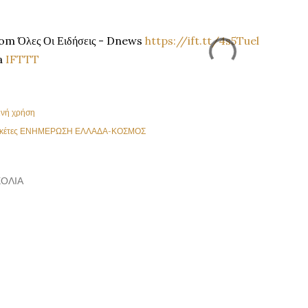
om Όλες Οι Ειδήσεις - Dnews
https://ift.tt/4s5Tuel
a
IFTTT
ινή χρήση
κέτες
ΕΝΗΜΕΡΩΣΗ ΕΛΛΑΔΑ-ΚΟΣΜΟΣ
ΌΛΙΑ