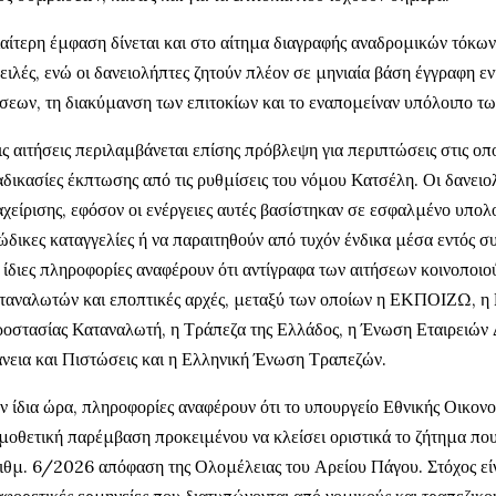
ιαίτερη έμφαση δίνεται και στο αίτημα διαγραφής αναδρομικών τόκων 
ειλές, ενώ οι δανειολήπτες ζητούν πλέον σε μηνιαία βάση έγγραφη 
σεων, τη διακύμανση των επιτοκίων και το εναπομείναν υπόλοιπο τω
ις αιτήσεις περιλαμβάνεται επίσης πρόβλεψη για περιπτώσεις στις οπο
αδικασίες έκπτωσης από τις ρυθμίσεις του νόμου Κατσέλη. Οι δανειολ
αχείρισης, εφόσον οι ενέργειες αυτές βασίστηκαν σε εσφαλμένο υπο
ώδικες καταγγελίες ή να παραιτηθούν από τυχόν ένδικα μέσα εντός 
 ίδιες πληροφορίες αναφέρουν ότι αντίγραφα των αιτήσεων κοινοποιο
ταναλωτών και εποπτικές αρχές, μεταξύ των οποίων η ΕΚΠΟΙΖΩ, η 
οστασίας Καταναλωτή, η Τράπεζα της Ελλάδος, η Ένωση Εταιρειών 
νεια και Πιστώσεις και η Ελληνική Ένωση Τραπεζών.
ν ίδια ώρα, πληροφορίες αναφέρουν ότι το υπουργείο Εθνικής Οικονο
μοθετική παρέμβαση προκειμένου να κλείσει οριστικά το ζήτημα που 
ιθμ. 6/2026 απόφαση της Ολομέλειας του Αρείου Πάγου. Στόχος είνα
αφορετικές ερμηνείες που διατυπώνονται από νομικούς και τραπεζικο