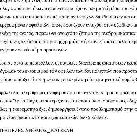
ολογισμού των τόκων στα δάνεια που έχουν ρυθμιστεί μέσω του νό
ιδιώκεται να αποτραπεί η επέκταση αντίστοιχων διεκδικήσεων και σε
ερχρεωμένων οφειλετών, όπως όσοι έχουν ενταχθεί στον εξωδικαστ
ελέχη της αγοράς, παραμένει ανοιχτό το ζήτημα της αναδρομικότητας
δεχόμενες αξιώσεις επιστροφής χρημάτων ή επανεξέτασης παλαιότ
ηγήσουν σε νέο κύμα προσφυγών.
σα σε αυτό το περιβάλλον, οι εταιρείες διαχείρισης απαιτήσεων εξε
άγωμα» του εκτοκισμού των οφειλών των δανειοληπτών που προστατ
ς ότου υπάρξει είτε νομοθετική διευκρίνιση είτε ερμηνευτική παρέμ
ράλληλα, πληροφορίες αναφέρουν ότι οι servicers προετοιμάζουν α
ος τον Άρειο Πάγο, υποστηρίζοντας ότι απαιτούνται σαφέστερες οδηγί
θώς η εκκρεμότητα έχει δημιουργήσει έντονο προβληματισμό στην αγ
μα νέων δικαστικών και εξωδικαστικών διεκδικήσεων.
ΤΡΑΠΕΖΕΣ #ΝΟΜΟΣ_ΚΑΤΣΕΛΗ