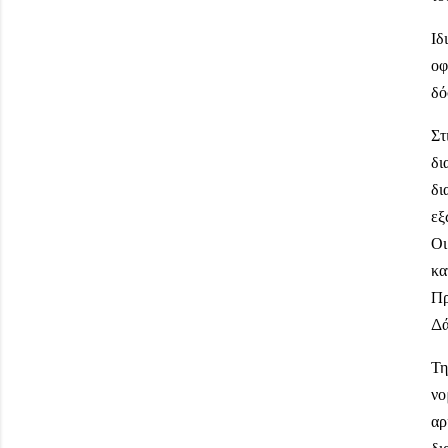
Ιδ
οφ
δό
Στ
δι
δι
εξ
Οι
κα
Πρ
Δά
Τη
νο
αρ
δι