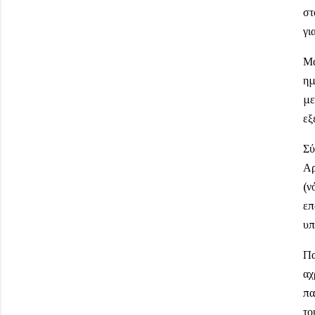
στ
γι
Μα
ημ
με
εξ
Σύ
Αρ
(ν
επ
υπ
Πα
αχ
πα
το