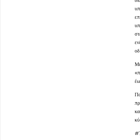
υπ
επ
υπ
στ
εν
οδ
Μέ
«π
έω
Πα
πρ
κα
κύ
#