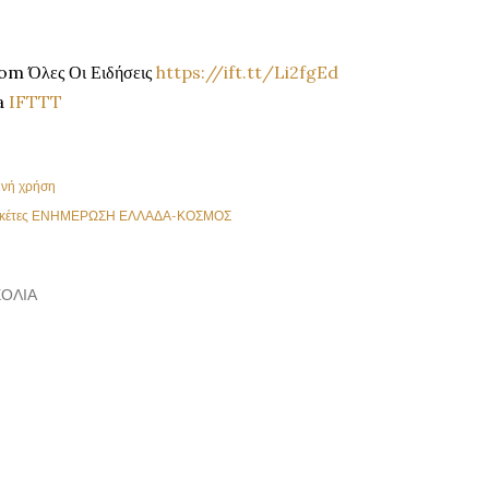
om Όλες Οι Ειδήσεις
https://ift.tt/Li2fgEd
a
IFTTT
ινή χρήση
κέτες
ΕΝΗΜΕΡΩΣΗ ΕΛΛΑΔΑ-ΚΟΣΜΟΣ
ΌΛΙΑ