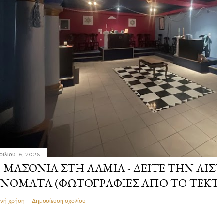
ριλίου 16, 2026
 ΜΑΣΟΝΊΑ ΣΤΗ ΛΑΜΊΑ - ΔΕΊΤΕ ΤΗΝ ΛΊΣ
ΝΌΜΑΤΑ (ΦΩΤΟΓΡΑΦΊΕΣ ΑΠΌ ΤΟ ΤΕΚ
ινή χρήση
Δημοσίευση σχολίου