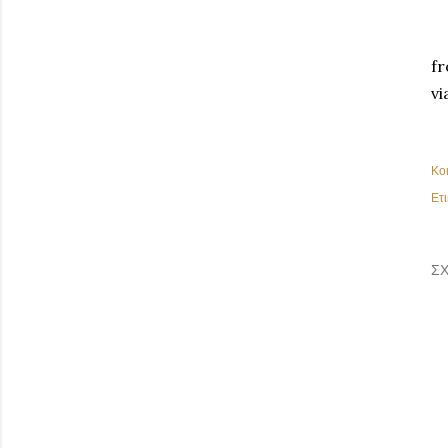
fr
vi
Κο
Ετι
ΣΧ