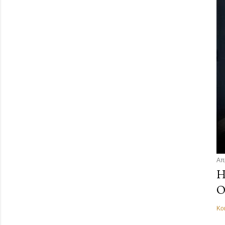
Απ
Η
Ο
Κο