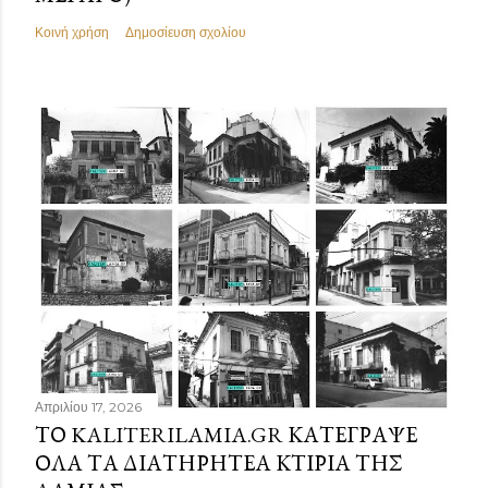
Κοινή χρήση
Δημοσίευση σχολίου
Απριλίου 17, 2026
ΤΟ KALITERILAMIA.GR ΚΑΤΈΓΡΑΨΕ
ΌΛΑ ΤΑ ΔΙΑΤΗΡΗΤΈΑ ΚΤΊΡΙΑ ΤΗΣ