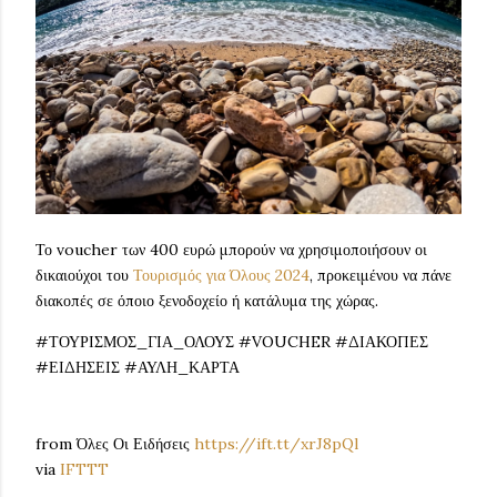
Το voucher των 400 ευρώ μπορούν να χρησιμοποιήσουν οι
δικαιούχοι του
Τουρισμός για Όλους 2024
, προκειμένου να πάνε
διακοπές σε όποιο ξενοδοχείο ή κατάλυμα της χώρας.
#ΤΟΥΡΙΣΜΟΣ_ΓΙΑ_ΟΛΟΥΣ #VOUCHER #ΔΙΑΚΟΠΕΣ
#ΕΙΔΗΣΕΙΣ #ΑΥΛΗ_ΚΑΡΤΑ
from Όλες Οι Ειδήσεις
https://ift.tt/xrJ8pQl
via
IFTTT