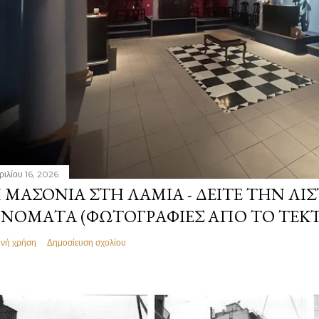
ριλίου 16, 2026
 ΜΑΣΟΝΊΑ ΣΤΗ ΛΑΜΊΑ - ΔΕΊΤΕ ΤΗΝ ΛΊΣ
ΝΌΜΑΤΑ (ΦΩΤΟΓΡΑΦΊΕΣ ΑΠΌ ΤΟ ΤΕΚ
ινή χρήση
Δημοσίευση σχολίου