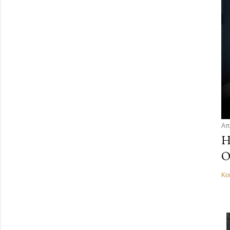
Απ
Η
Ο
Κο