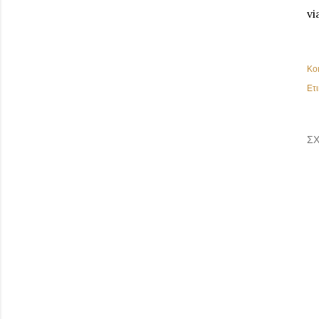
vi
Κο
Ετι
ΣΧ