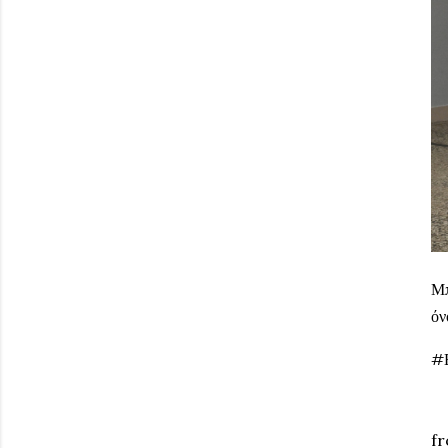
Μπ
όν
#
fr