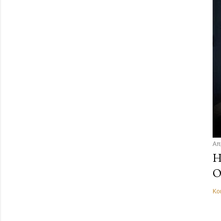
Απ
Η
Ο
Κο