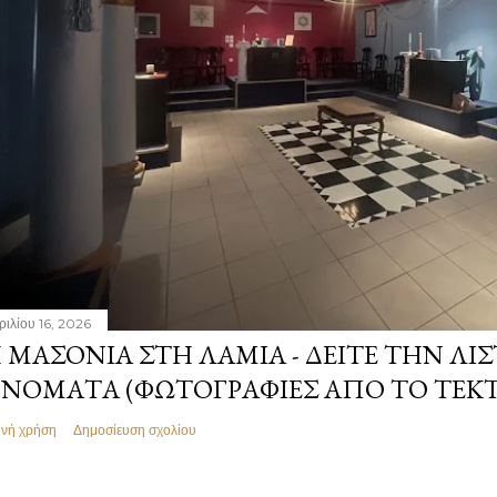
ριλίου 16, 2026
 ΜΑΣΟΝΊΑ ΣΤΗ ΛΑΜΊΑ - ΔΕΊΤΕ ΤΗΝ ΛΊΣ
ΝΌΜΑΤΑ (ΦΩΤΟΓΡΑΦΊΕΣ ΑΠΌ ΤΟ ΤΕΚ
ινή χρήση
Δημοσίευση σχολίου