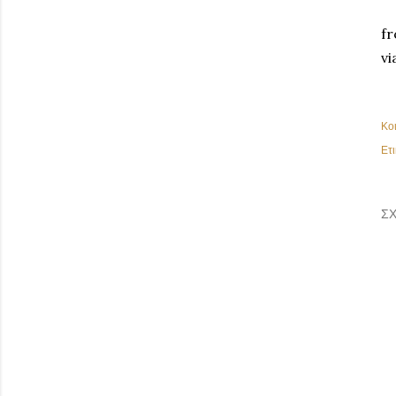
fr
vi
Κο
Ετι
ΣΧ