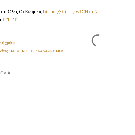
om Όλες Οι Ειδήσεις
https://ift.tt/wfCHnrN
a
IFTTT
ινή χρήση
κέτες
ΕΝΗΜΕΡΩΣΗ ΕΛΛΑΔΑ-ΚΟΣΜΟΣ
ΌΛΙΑ