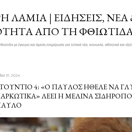
Μετάβαση στο κύριο περιεχόμενο
 ΛΑΜΊΑ | ΕΙΔΉΣΕΙΣ, ΝΈΑ
ΌΤΗΤΑ ΑΠΌ ΤΗ ΦΘΙΏΤΙΔ
θιώτιδα με έγκυρη και άμεση ενημέρωση για τοπικά νέα, κοινωνία, αθλητικά και εξελί
ΐου 31, 2024
ΤΟΎΝΤΙΟ 4: «Ο ΠΑΎΛΟΣ ΉΘΕΛΕ ΝΑ ΓΛ
ΑΡΚΩΤΙΚΆ» ΛΈΕΙ Η ΜΕΛΊΝΑ ΣΙΔΗΡΟΠ
ΠΑΎΛΟ