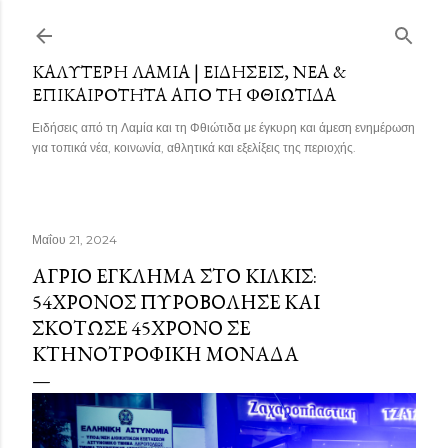
Μετάβαση στο κύριο περιεχόμενο
ΚΑΛΎΤΕΡΗ ΛΑΜΊΑ | ΕΙΔΉΣΕΙΣ, ΝΈΑ &
ΕΠΙΚΑΙΡΌΤΗΤΑ ΑΠΌ ΤΗ ΦΘΙΏΤΙΔΑ
Ειδήσεις από τη Λαμία και τη Φθιώτιδα με έγκυρη και άμεση ενημέρωση
για τοπικά νέα, κοινωνία, αθλητικά και εξελίξεις της περιοχής.
Μαΐου 21, 2024
ΆΓΡΙΟ ΈΓΚΛΗΜΑ ΣΤΟ ΚΙΛΚΊΣ:
54ΧΡΟΝΟΣ ΠΥΡΟΒΌΛΗΣΕ ΚΑΙ
ΣΚΌΤΩΣΕ 45ΧΡΟΝΟ ΣΕ
ΚΤΗΝΟΤΡΟΦΙΚΉ ΜΟΝΆΔΑ