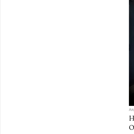
Απ
Η
Ο