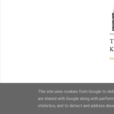
Απ
Τ
Κ
Κο
This site uses cookies from Google to deliv
are shared with Google along with perform
statistics, and to detect and address abus