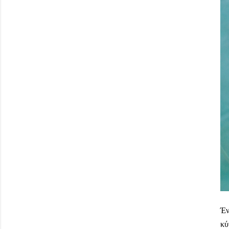
Έν
κύ