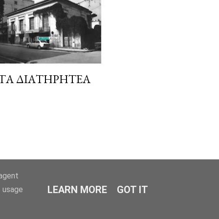
 ΤΑ ΔΙΑΤΗΡΗΤΈΑ
-agent
LEARN MORE
GOT IT
e usage