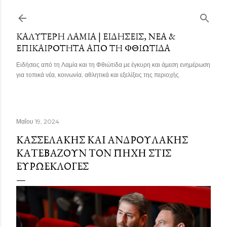
Μετάβαση στο κύριο περιεχόμενο
ΚΑΛΎΤΕΡΗ ΛΑΜΊΑ | ΕΙΔΉΣΕΙΣ, ΝΈΑ &
ΕΠΙΚΑΙΡΌΤΗΤΑ ΑΠΌ ΤΗ ΦΘΙΏΤΙΔΑ
Ειδήσεις από τη Λαμία και τη Φθιώτιδα με έγκυρη και άμεση ενημέρωση
για τοπικά νέα, κοινωνία, αθλητικά και εξελίξεις της περιοχής.
Μαΐου 19, 2024
ΚΑΣΣΕΛΆΚΗΣ ΚΑΙ ΑΝΔΡΟΥΛΆΚΗΣ
ΚΑΤΕΒΆΖΟΥΝ ΤΟΝ ΠΉΧΗ ΣΤΙΣ
ΕΥΡΩΕΚΛΟΓΈΣ