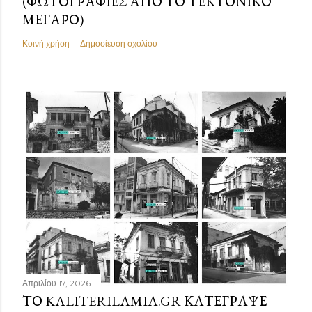
(ΦΩΤΟΓΡΑΦΊΕΣ ΑΠΌ ΤΟ ΤΕΚΤΟΝΙΚΌ
ΜΈΓΑΡΟ)
Κοινή χρήση
Δημοσίευση σχολίου
Απριλίου 17, 2026
ΤΟ KALITERILAMIA.GR ΚΑΤΈΓΡΑΨΕ