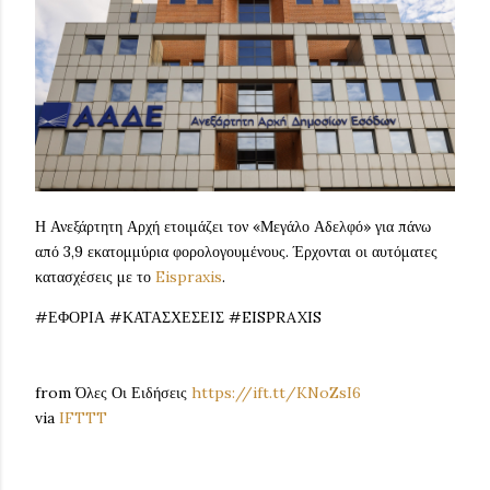
Η Ανεξάρτητη Αρχή ετοιμάζει τον «Μεγάλο Αδελφό» για πάνω
από 3,9 εκατομμύρια φορολογουμένους. Έρχονται οι αυτόματες
κατασχέσεις με το
Eispraxis
.
#ΕΦΟΡΙΑ #ΚΑΤΑΣΧΕΣΕΙΣ #EISPRAXIS
from Όλες Οι Ειδήσεις
https://ift.tt/KNoZsI6
via
IFTTT