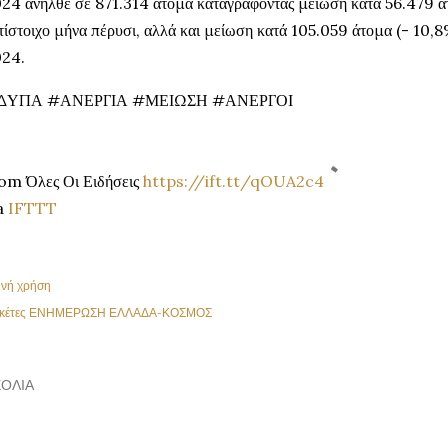
24 ανήλθε σε 871.314 άτομα καταγράφοντας μείωση κατά 56.479 άτ
τίστοιχο μήνα πέρυσι, αλλά και μείωση κατά 105.059 άτομα (- 10,8
24.
ΔΥΠΑ #ΑΝΕΡΓΙΑ #ΜΕΙΩΣΗ #ΑΝΕΡΓΟΙ
om Όλες Οι Ειδήσεις
https://ift.tt/qOUA2c4
a
IFTTT
ινή χρήση
κέτες
ΕΝΗΜΕΡΩΣΗ ΕΛΛΑΔΑ-ΚΟΣΜΟΣ
ΌΛΙΑ