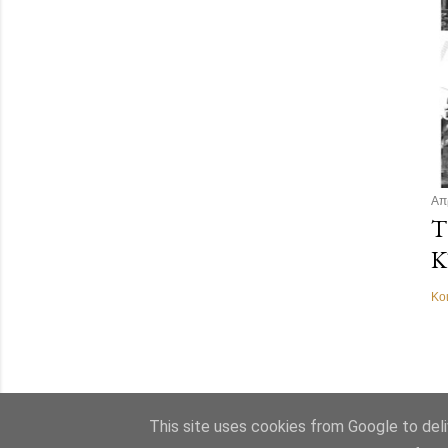
Απ
Τ
Κ
Κο
This site uses cookies from Google to deliv