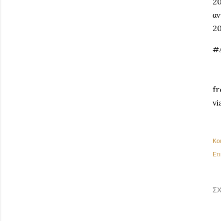
20
αν
20
#
fr
vi
Κο
Ετι
ΣΧ