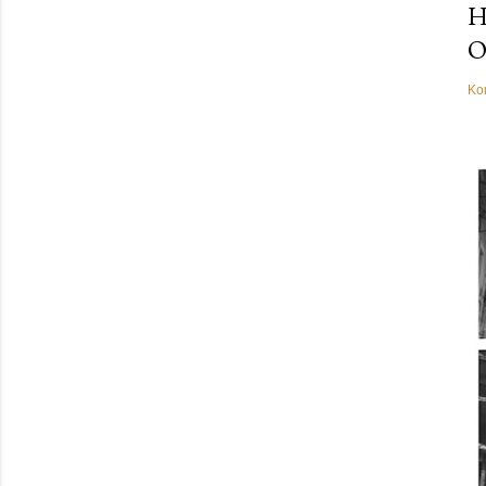
Η
Ο
Κο