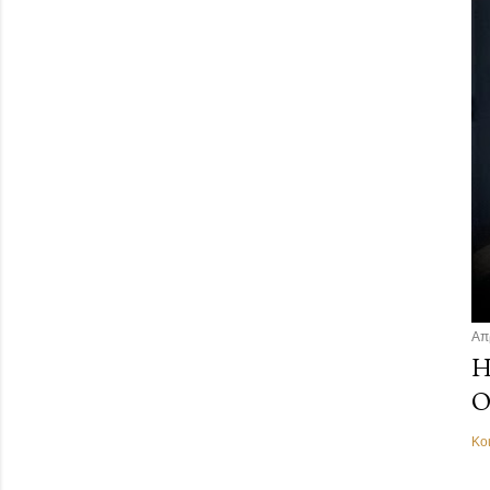
Απ
Η
Ο
Κο