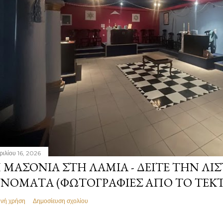
ριλίου 16, 2026
 ΜΑΣΟΝΊΑ ΣΤΗ ΛΑΜΊΑ - ΔΕΊΤΕ ΤΗΝ ΛΊΣ
ΝΌΜΑΤΑ (ΦΩΤΟΓΡΑΦΊΕΣ ΑΠΌ ΤΟ ΤΕΚ
ινή χρήση
Δημοσίευση σχολίου