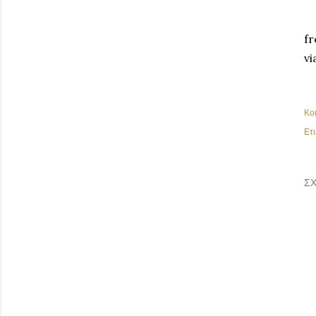
fr
vi
Κο
Ετι
ΣΧ