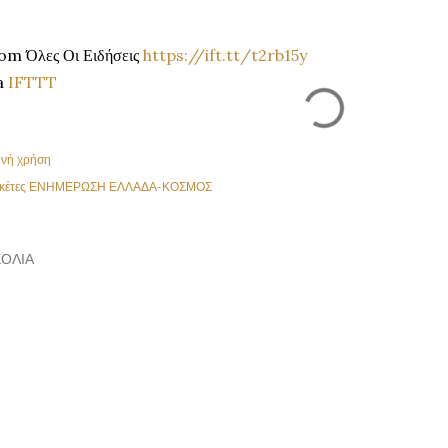
om Όλες Οι Ειδήσεις
https://ift.tt/t2rb15y
a
IFTTT
ινή χρήση
κέτες
ΕΝΗΜΕΡΩΣΗ ΕΛΛΑΔΑ-ΚΟΣΜΟΣ
ΌΛΙΑ