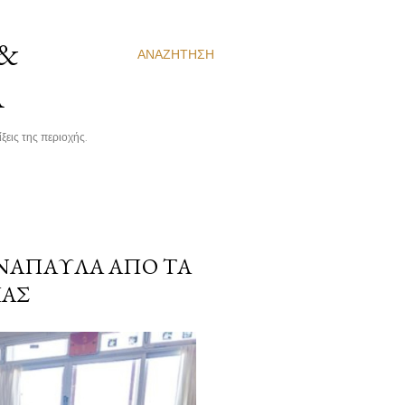
 &
ΑΝΑΖΉΤΗΣΗ
Α
ξεις της περιοχής.
ΑΝΆΠΑΥΛΑ ΑΠΌ ΤΑ
ΙΆΣ